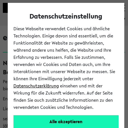
Datenschutzeinstellung
eKVV
Diese Webseite verwendet Cookies und ähnliche
eKVV News
Technologien. Einige davon sind essentiell, um die
Funktionalität der Website zu gewährleisten,
während andere uns helfen, die Website und Ihre
Erfahrung zu verbessern. Falls Sie zustimmen,
Nachhaltigkeitspreis 2026:
verwenden wir Cookies und Daten auch, um Ihre
Bewerbungsphase gestartet (06.08.26)
Interaktionen mit unserer Webseite zu messen. Sie
können Ihre Einwilligung jederzeit unter
Per E-Mail eingestellt von nachhaltigkeitsbuero@uni-
Datenschutzerklärung
einsehen und mit der
bielefeld.de an den Verteiler 'Alle Studierenden':
Wirkung für die Zukunft widerrufen. Auf der Seite
English version below
finden Sie auch zusätzliche Informationen zu den
verwendeten Cookies und Technologien.
Liebe Studierende,
seit 2023 verleiht das Rektorat der Universität Bielefeld
Alle akzeptieren
jährlich den Nachhaltigkeitspreis für Abschlussarbeiten. Sie