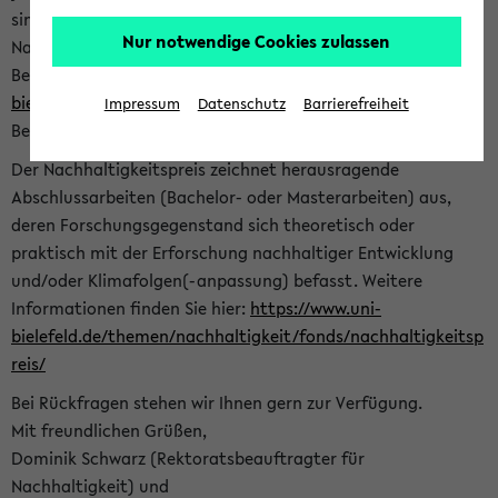
sind herzlich eingeladen sich mit Ihrer Abschlussarbeit beim
Nur notwendige Cookies zulassen
Nachhaltigkeitsbüro zu bewerben. Bitte nutzen Sie für Ihre
Bewerbung dieses Formular<
https://formulare.uni-
bielefeld.de/frontend-server/form/provide/913/
>. Die
Impressum
Datenschutz
Barrierefreiheit
Bewerbungsfrist endet am 30.09.2026.
Der Nachhaltigkeitspreis zeichnet herausragende
Abschlussarbeiten (Bachelor- oder Masterarbeiten) aus,
deren Forschungsgegenstand sich theoretisch oder
praktisch mit der Erforschung nachhaltiger Entwicklung
und/oder Klimafolgen(-anpassung) befasst. Weitere
Informationen finden Sie hier:
https://www.uni-
bielefeld.de/themen/nachhaltigkeit/fonds/nachhaltigkeitsp
reis/
Bei Rückfragen stehen wir Ihnen gern zur Verfügung.
Mit freundlichen Grüßen,
Dominik Schwarz (Rektoratsbeauftragter für
Nachhaltigkeit) und