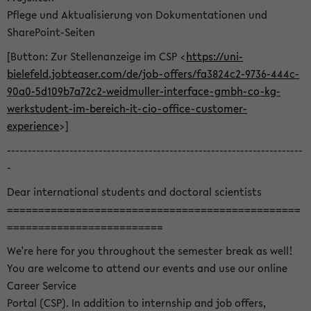
Pflege und Aktualisierung von Dokumentationen und
SharePoint-Seiten
[Button: Zur Stellenanzeige im CSP <
https://uni-
bielefeld.jobteaser.com/de/job-offers/fa3824c2-9736-444c-
90a0-5d109b7a72c2-weidmuller-interface-gmbh-co-kg-
werkstudent-im-bereich-it-cio-office-customer-
experience
>]
-----------------------------------------------------------------------
-
Dear international students and doctoral scientists
===============================================
=========================
We're here for you throughout the semester break as well!
You are welcome to attend our events and use our online
Career Service
Portal (CSP). In addition to internship and job offers,