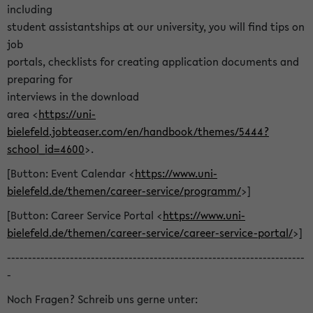
including
student assistantships at our university, you will find tips on
job
portals, checklists for creating application documents and
preparing for
interviews in the download
area <
https://uni-
bielefeld.jobteaser.com/en/handbook/themes/5444?
school_id=4600
>.
[Button: Event Calendar <
https://www.uni-
bielefeld.de/themen/career-service/programm/
>]
[Button: Career Service Portal <
https://www.uni-
bielefeld.de/themen/career-service/career-service-portal/
>]
-----------------------------------------------------------------------
-
Noch Fragen? Schreib uns gerne unter: