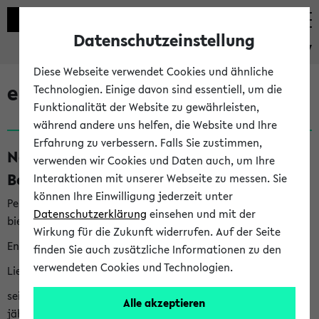
Datenschutzeinstellung
eKVV
Diese Webseite verwendet Cookies und ähnliche
eKVV News
Technologien. Einige davon sind essentiell, um die
Funktionalität der Website zu gewährleisten,
während andere uns helfen, die Website und Ihre
Erfahrung zu verbessern. Falls Sie zustimmen,
Nachhaltigkeitspreis 2026:
verwenden wir Cookies und Daten auch, um Ihre
Bewerbungsphase gestartet (06.08.26)
Interaktionen mit unserer Webseite zu messen. Sie
können Ihre Einwilligung jederzeit unter
Per E-Mail eingestellt von nachhaltigkeitsbuero@uni-
Datenschutzerklärung
einsehen und mit der
bielefeld.de an den Verteiler 'Alle Studierenden':
Wirkung für die Zukunft widerrufen. Auf der Seite
English version below
finden Sie auch zusätzliche Informationen zu den
verwendeten Cookies und Technologien.
Liebe Studierende,
seit 2023 verleiht das Rektorat der Universität Bielefeld
Alle akzeptieren
jährlich den Nachhaltigkeitspreis für Abschlussarbeiten. Sie