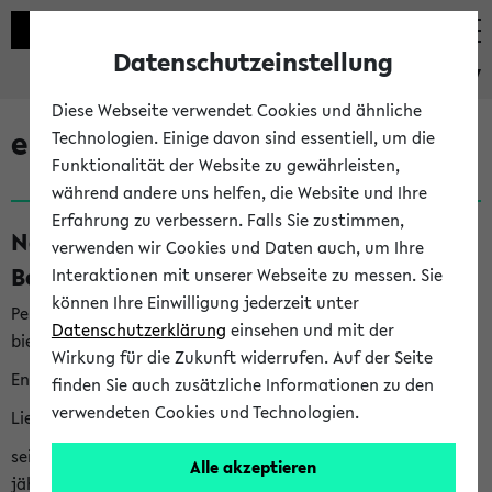
Datenschutzeinstellung
eKVV
Diese Webseite verwendet Cookies und ähnliche
eKVV News
Technologien. Einige davon sind essentiell, um die
Funktionalität der Website zu gewährleisten,
während andere uns helfen, die Website und Ihre
Erfahrung zu verbessern. Falls Sie zustimmen,
Nachhaltigkeitspreis 2026:
verwenden wir Cookies und Daten auch, um Ihre
Bewerbungsphase gestartet (06.08.26)
Interaktionen mit unserer Webseite zu messen. Sie
können Ihre Einwilligung jederzeit unter
Per E-Mail eingestellt von nachhaltigkeitsbuero@uni-
Datenschutzerklärung
einsehen und mit der
bielefeld.de an den Verteiler 'Alle Studierenden':
Wirkung für die Zukunft widerrufen. Auf der Seite
English version below
finden Sie auch zusätzliche Informationen zu den
verwendeten Cookies und Technologien.
Liebe Studierende,
seit 2023 verleiht das Rektorat der Universität Bielefeld
Alle akzeptieren
jährlich den Nachhaltigkeitspreis für Abschlussarbeiten. Sie