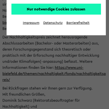
sind herzlich eingeladen sich mit Ihrer Abschlussarbeit beim
Nur notwendige Cookies zulassen
Nachhaltigkeitsbüro zu bewerben. Bitte nutzen Sie für Ihre
Bewerbung dieses Formular<
https://formulare.uni-
bielefeld.de/frontend-server/form/provide/913/
>. Die
Impressum
Datenschutz
Barrierefreiheit
Bewerbungsfrist endet am 30.09.2026.
Der Nachhaltigkeitspreis zeichnet herausragende
Abschlussarbeiten (Bachelor- oder Masterarbeiten) aus,
deren Forschungsgegenstand sich theoretisch oder
praktisch mit der Erforschung nachhaltiger Entwicklung
und/oder Klimafolgen(-anpassung) befasst. Weitere
Informationen finden Sie hier:
https://www.uni-
bielefeld.de/themen/nachhaltigkeit/fonds/nachhaltigkeitsp
reis/
Bei Rückfragen stehen wir Ihnen gern zur Verfügung.
Mit freundlichen Grüßen,
Dominik Schwarz (Rektoratsbeauftragter für
Nachhaltigkeit) und