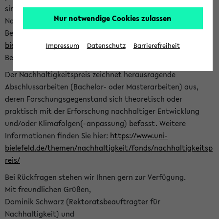
sind herzlich eingeladen sich mit Ihrer Abschlussarbeit beim
Nur notwendige Cookies zulassen
Nachhaltigkeitsbüro zu bewerben. Bitte nutzen Sie für Ihre
Bewerbung dieses Formular<
https://formulare.uni-
bielefeld.de/frontend-server/form/provide/913/
>. Die
Impressum
Datenschutz
Barrierefreiheit
Bewerbungsfrist endet am 30.09.2026.
Der Nachhaltigkeitspreis zeichnet herausragende
Abschlussarbeiten (Bachelor- oder Masterarbeiten) aus,
deren Forschungsgegenstand sich theoretisch oder
praktisch mit der Erforschung nachhaltiger Entwicklung
und/oder Klimafolgen(-anpassung) befasst. Weitere
Informationen finden Sie hier:
https://www.uni-
bielefeld.de/themen/nachhaltigkeit/fonds/nachhaltigkeitsp
reis/
Bei Rückfragen stehen wir Ihnen gern zur Verfügung.
Mit freundlichen Grüßen,
Dominik Schwarz (Rektoratsbeauftragter für
Nachhaltigkeit) und