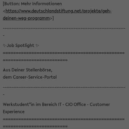
[Button: Mehr Informationen
<
https://www.deutschlandstiftung.net/projekte/geh-
deinen-weg-programm
>]
-----------------------------------------------------------------------
-
✨Job Spotlight ✨
===============================================
=========================
Aus Deiner Stellenbörse,
dem Career-Service-Portal
-----------------------------------------------------------------------
-
Werkstudent*in im Bereich IT - CIO Office - Customer
Experience
===============================================
=========================