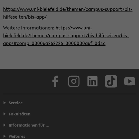
https://www.uni-bielefeld.de/themen/campus-support/bis-
hilfeseiten/bis-app/
Weitere Informationen:
https://www.uni-
bielefeld.de/themen/campus-support/bis-hilfeseiten/bis-
app/#comp_00006a262226_0000000a6f_0d4c
Facebook
Instagram
LinkedIn
TikTok
Youtube
Service
Fakultäten
Informationen für ...
Weiteres