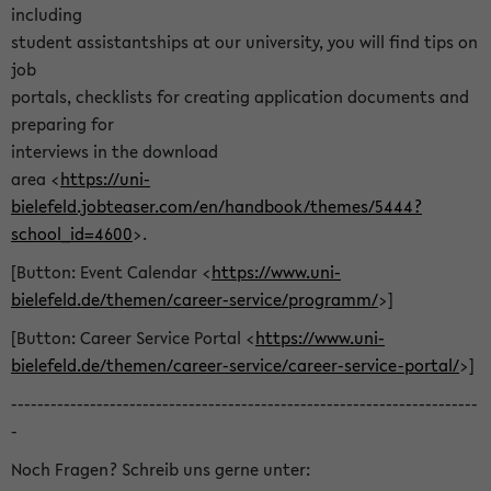
including
student assistantships at our university, you will find tips on
job
portals, checklists for creating application documents and
preparing for
interviews in the download
area <
https://uni-
bielefeld.jobteaser.com/en/handbook/themes/5444?
school_id=4600
>.
[Button: Event Calendar <
https://www.uni-
bielefeld.de/themen/career-service/programm/
>]
[Button: Career Service Portal <
https://www.uni-
bielefeld.de/themen/career-service/career-service-portal/
>]
-----------------------------------------------------------------------
-
Noch Fragen? Schreib uns gerne unter: