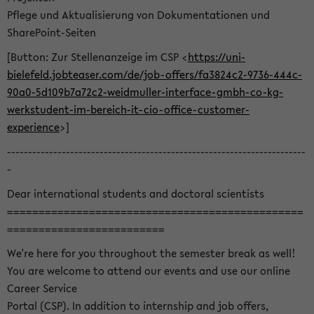
Pflege und Aktualisierung von Dokumentationen und
SharePoint-Seiten
[Button: Zur Stellenanzeige im CSP <
https://uni-
bielefeld.jobteaser.com/de/job-offers/fa3824c2-9736-444c-
90a0-5d109b7a72c2-weidmuller-interface-gmbh-co-kg-
werkstudent-im-bereich-it-cio-office-customer-
experience
>]
-----------------------------------------------------------------------
-
Dear international students and doctoral scientists
===============================================
=========================
We're here for you throughout the semester break as well!
You are welcome to attend our events and use our online
Career Service
Portal (CSP). In addition to internship and job offers,