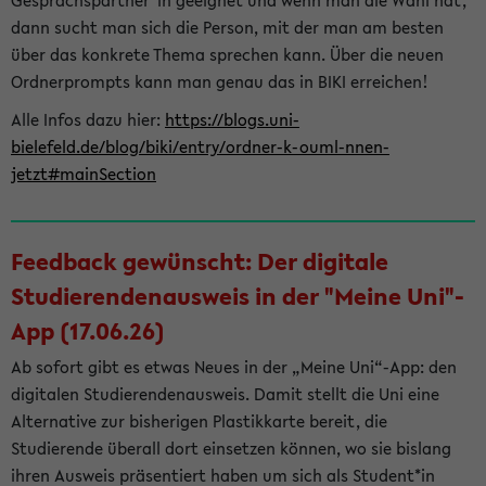
Gesprächspartner*in geeignet und wenn man die Wahl hat,
dann sucht man sich die Person, mit der man am besten
über das konkrete Thema sprechen kann. Über die neuen
Ordnerprompts kann man genau das in BIKI erreichen!
Alle Infos dazu hier:
https://blogs.uni-
bielefeld.de/blog/biki/entry/ordner-k-ouml-nnen-
jetzt#mainSection
Feedback gewünscht: Der digitale
Studierendenausweis in der "Meine Uni"-
App (17.06.26)
Ab sofort gibt es etwas Neues in der „Meine Uni“-App: den
digitalen Studierendenausweis. Damit stellt die Uni eine
Alternative zur bisherigen Plastikkarte bereit, die
Studierende überall dort einsetzen können, wo sie bislang
ihren Ausweis präsentiert haben um sich als Student*in