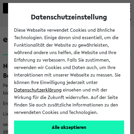
Datenschutzeinstellung
eKVV
Diese Webseite verwendet Cookies und ähnliche
eKVV News
Technologien. Einige davon sind essentiell, um die
Funktionalität der Website zu gewährleisten,
während andere uns helfen, die Website und Ihre
Erfahrung zu verbessern. Falls Sie zustimmen,
Nachhaltigkeitspreis 2026:
verwenden wir Cookies und Daten auch, um Ihre
Bewerbungsphase gestartet (06.08.26)
Interaktionen mit unserer Webseite zu messen. Sie
können Ihre Einwilligung jederzeit unter
Per E-Mail eingestellt von nachhaltigkeitsbuero@uni-
Datenschutzerklärung
einsehen und mit der
bielefeld.de an den Verteiler 'Alle Studierenden':
Wirkung für die Zukunft widerrufen. Auf der Seite
English version below
finden Sie auch zusätzliche Informationen zu den
verwendeten Cookies und Technologien.
Liebe Studierende,
seit 2023 verleiht das Rektorat der Universität Bielefeld
Alle akzeptieren
jährlich den Nachhaltigkeitspreis für Abschlussarbeiten. Sie