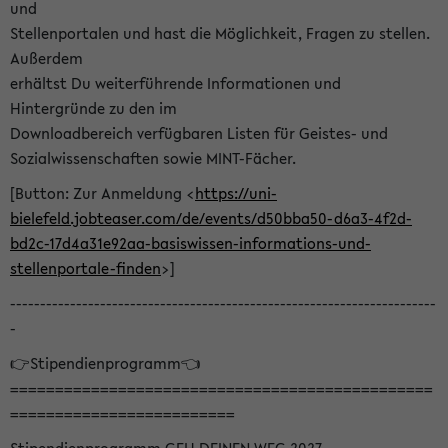
und
Stellenportalen und hast die Möglichkeit, Fragen zu stellen.
Außerdem
erhältst Du weiterführende Informationen und
Hintergründe zu den im
Downloadbereich verfügbaren Listen für Geistes- und
Sozialwissenschaften sowie MINT-Fächer.
[Button: Zur Anmeldung <
https://uni-
bielefeld.jobteaser.com/de/events/d50bba50-d6a3-4f2d-
bd2c-17d4a31e92aa-basiswissen-informations-und-
stellenportale-finden
>]
-----------------------------------------------------------------------
-
👉Stipendienprogramm👈
===============================================
=========================