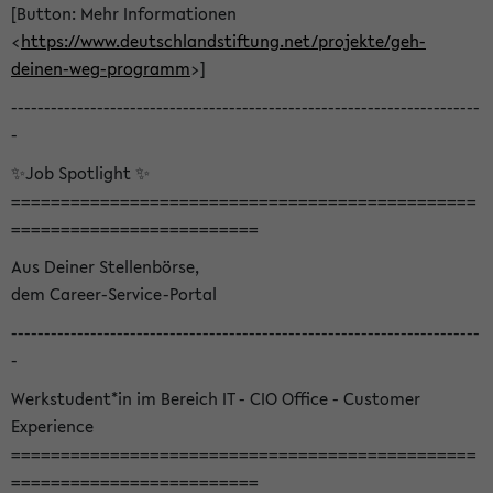
[Button: Mehr Informationen
<
https://www.deutschlandstiftung.net/projekte/geh-
deinen-weg-programm
>]
-----------------------------------------------------------------------
-
✨Job Spotlight ✨
===============================================
=========================
Aus Deiner Stellenbörse,
dem Career-Service-Portal
-----------------------------------------------------------------------
-
Werkstudent*in im Bereich IT - CIO Office - Customer
Experience
===============================================
=========================