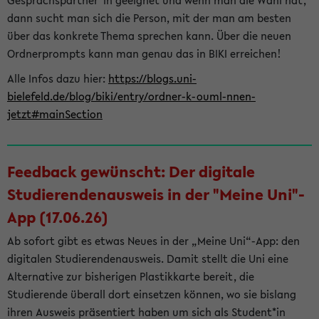
Gesprächspartner*in geeignet und wenn man die Wahl hat,
dann sucht man sich die Person, mit der man am besten
über das konkrete Thema sprechen kann. Über die neuen
Ordnerprompts kann man genau das in BIKI erreichen!
Alle Infos dazu hier:
https://blogs.uni-
bielefeld.de/blog/biki/entry/ordner-k-ouml-nnen-
jetzt#mainSection
Feedback gewünscht: Der digitale
Studierendenausweis in der "Meine Uni"-
App (17.06.26)
Ab sofort gibt es etwas Neues in der „Meine Uni“-App: den
digitalen Studierendenausweis. Damit stellt die Uni eine
Alternative zur bisherigen Plastikkarte bereit, die
Studierende überall dort einsetzen können, wo sie bislang
ihren Ausweis präsentiert haben um sich als Student*in