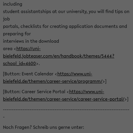
including
student assistantships at our university, you will find tips on
job
portals, checklists for creating application documents and
preparing for
interviews in the download
area <
https://uni-
bielefeld.jobteaser.com/en/handbook/themes/5444?
school_id=4600
>.
[Button: Event Calendar <
https://www.uni-
bielefeld.de/themen/career-service/programm/
>]
[Button: Career Service Portal <
https://www.uni-
bielefeld.de/themen/career-service/career-service-portal/
>]
-----------------------------------------------------------------------
-
Noch Fragen? Schreib uns gerne unter: