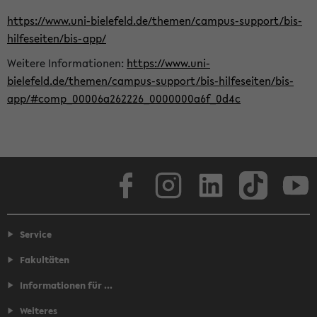
https://www.uni-bielefeld.de/themen/campus-support/bis-
hilfeseiten/bis-app/
Weitere Informationen:
https://www.uni-
bielefeld.de/themen/campus-support/bis-hilfeseiten/bis-
app/#comp_00006a262226_0000000a6f_0d4c
Facebook
Instagram
LinkedIn
TikTok
Youtube
Service
Fakultäten
Informationen für ...
Weiteres