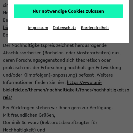
sind herzlich eingeladen sich mit Ihrer Abschlussarbeit beim
Nur notwendige Cookies zulassen
Nachhaltigkeitsbüro zu bewerben. Bitte nutzen Sie für Ihre
Bewerbung dieses Formular<
https://formulare.uni-
bielefeld.de/frontend-server/form/provide/913/
>. Die
Impressum
Datenschutz
Barrierefreiheit
Bewerbungsfrist endet am 30.09.2026.
Der Nachhaltigkeitspreis zeichnet herausragende
Abschlussarbeiten (Bachelor- oder Masterarbeiten) aus,
deren Forschungsgegenstand sich theoretisch oder
praktisch mit der Erforschung nachhaltiger Entwicklung
und/oder Klimafolgen(-anpassung) befasst. Weitere
Informationen finden Sie hier:
https://www.uni-
bielefeld.de/themen/nachhaltigkeit/fonds/nachhaltigkeitsp
reis/
Bei Rückfragen stehen wir Ihnen gern zur Verfügung.
Mit freundlichen Grüßen,
Dominik Schwarz (Rektoratsbeauftragter für
Nachhaltigkeit) und