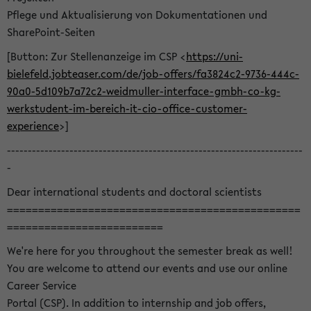
Pflege und Aktualisierung von Dokumentationen und
SharePoint-Seiten
[Button: Zur Stellenanzeige im CSP <
https://uni-
bielefeld.jobteaser.com/de/job-offers/fa3824c2-9736-444c-
90a0-5d109b7a72c2-weidmuller-interface-gmbh-co-kg-
werkstudent-im-bereich-it-cio-office-customer-
experience
>]
-----------------------------------------------------------------------
-
Dear international students and doctoral scientists
===============================================
=========================
We're here for you throughout the semester break as well!
You are welcome to attend our events and use our online
Career Service
Portal (CSP). In addition to internship and job offers,