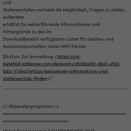
und
Stellenportalen und hast die Möglichkeit, Fragen zu stellen.
Außerdem
erhältst Du weiterführende Informationen und
Hintergründe zu den im
Downloadbereich verfügbaren Listen für Geistes- und
Sozialwissenschaften sowie MINT-Fächer.
[Button: Zur Anmeldung <
https://uni-
bielefeld.jobteaser.com/de/events/d50bba50-d6a3-4f2d-
bd2c-17d4a31e92aa-basiswissen-informations-und-
stellenportale-finden
>]
-----------------------------------------------------------------------
-
👉Stipendienprogramm👈
===============================================
=========================