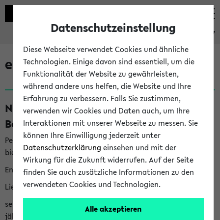
Datenschutzeinstellung
eKVV
Diese Webseite verwendet Cookies und ähnliche
eKVV News
Technologien. Einige davon sind essentiell, um die
Funktionalität der Website zu gewährleisten,
während andere uns helfen, die Website und Ihre
Erfahrung zu verbessern. Falls Sie zustimmen,
Nachhaltigkeitspreis 2026:
verwenden wir Cookies und Daten auch, um Ihre
Bewerbungsphase gestartet (06.08.26)
Interaktionen mit unserer Webseite zu messen. Sie
können Ihre Einwilligung jederzeit unter
Per E-Mail eingestellt von nachhaltigkeitsbuero@uni-
Datenschutzerklärung
einsehen und mit der
bielefeld.de an den Verteiler 'Alle Studierenden':
Wirkung für die Zukunft widerrufen. Auf der Seite
English version below
finden Sie auch zusätzliche Informationen zu den
verwendeten Cookies und Technologien.
Liebe Studierende,
seit 2023 verleiht das Rektorat der Universität Bielefeld
Alle akzeptieren
jährlich den Nachhaltigkeitspreis für Abschlussarbeiten. Sie