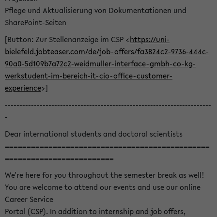
Pflege und Aktualisierung von Dokumentationen und
SharePoint-Seiten
[Button: Zur Stellenanzeige im CSP <
https://uni-
bielefeld.jobteaser.com/de/job-offers/fa3824c2-9736-444c-
90a0-5d109b7a72c2-weidmuller-interface-gmbh-co-kg-
werkstudent-im-bereich-it-cio-office-customer-
experience
>]
-----------------------------------------------------------------------
-
Dear international students and doctoral scientists
===============================================
=========================
We're here for you throughout the semester break as well!
You are welcome to attend our events and use our online
Career Service
Portal (CSP). In addition to internship and job offers,