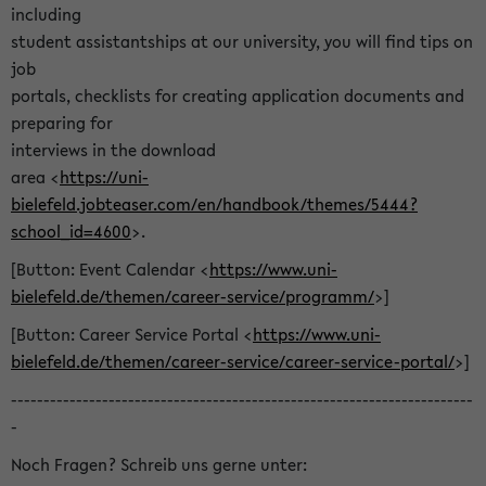
including
student assistantships at our university, you will find tips on
job
portals, checklists for creating application documents and
preparing for
interviews in the download
area <
https://uni-
bielefeld.jobteaser.com/en/handbook/themes/5444?
school_id=4600
>.
[Button: Event Calendar <
https://www.uni-
bielefeld.de/themen/career-service/programm/
>]
[Button: Career Service Portal <
https://www.uni-
bielefeld.de/themen/career-service/career-service-portal/
>]
-----------------------------------------------------------------------
-
Noch Fragen? Schreib uns gerne unter: