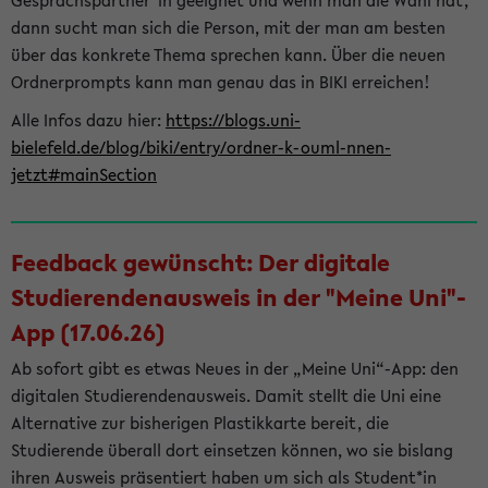
Gesprächspartner*in geeignet und wenn man die Wahl hat,
dann sucht man sich die Person, mit der man am besten
über das konkrete Thema sprechen kann. Über die neuen
Ordnerprompts kann man genau das in BIKI erreichen!
Alle Infos dazu hier:
https://blogs.uni-
bielefeld.de/blog/biki/entry/ordner-k-ouml-nnen-
jetzt#mainSection
Feedback gewünscht: Der digitale
Studierendenausweis in der "Meine Uni"-
App (17.06.26)
Ab sofort gibt es etwas Neues in der „Meine Uni“-App: den
digitalen Studierendenausweis. Damit stellt die Uni eine
Alternative zur bisherigen Plastikkarte bereit, die
Studierende überall dort einsetzen können, wo sie bislang
ihren Ausweis präsentiert haben um sich als Student*in