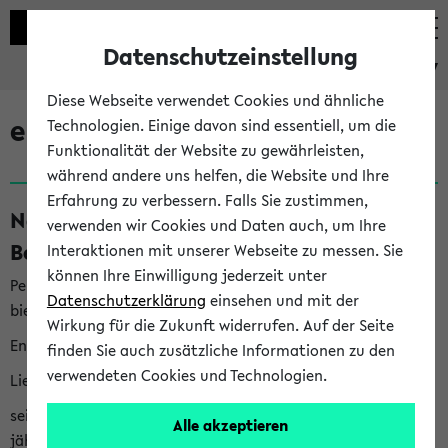
Datenschutzeinstellung
eKVV
Diese Webseite verwendet Cookies und ähnliche
eKVV News
Technologien. Einige davon sind essentiell, um die
Funktionalität der Website zu gewährleisten,
während andere uns helfen, die Website und Ihre
Erfahrung zu verbessern. Falls Sie zustimmen,
Nachhaltigkeitspreis 2026:
verwenden wir Cookies und Daten auch, um Ihre
Bewerbungsphase gestartet (06.08.26)
Interaktionen mit unserer Webseite zu messen. Sie
können Ihre Einwilligung jederzeit unter
Per E-Mail eingestellt von nachhaltigkeitsbuero@uni-
Datenschutzerklärung
einsehen und mit der
bielefeld.de an den Verteiler 'Alle Studierenden':
Wirkung für die Zukunft widerrufen. Auf der Seite
English version below
finden Sie auch zusätzliche Informationen zu den
verwendeten Cookies und Technologien.
Liebe Studierende,
seit 2023 verleiht das Rektorat der Universität Bielefeld
Alle akzeptieren
jährlich den Nachhaltigkeitspreis für Abschlussarbeiten. Sie