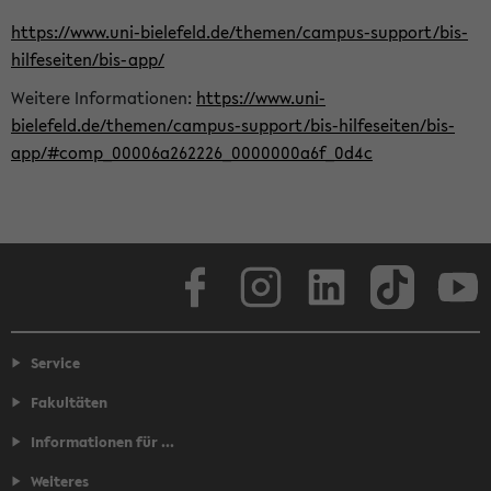
https://www.uni-bielefeld.de/themen/campus-support/bis-
hilfeseiten/bis-app/
Weitere Informationen:
https://www.uni-
bielefeld.de/themen/campus-support/bis-hilfeseiten/bis-
app/#comp_00006a262226_0000000a6f_0d4c
Facebook
Instagram
LinkedIn
TikTok
Youtube
Service
Fakultäten
Informationen für ...
Weiteres