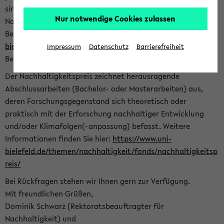
sind herzlich eingeladen sich mit Ihrer Abschlussarbeit beim
Nur notwendige Cookies zulassen
Nachhaltigkeitsbüro zu bewerben. Bitte nutzen Sie für Ihre
Bewerbung dieses Formular<
https://formulare.uni-
bielefeld.de/frontend-server/form/provide/913/
>. Die
Impressum
Datenschutz
Barrierefreiheit
Bewerbungsfrist endet am 30.09.2026.
Der Nachhaltigkeitspreis zeichnet herausragende
Abschlussarbeiten (Bachelor- oder Masterarbeiten) aus,
deren Forschungsgegenstand sich theoretisch oder
praktisch mit der Erforschung nachhaltiger Entwicklung
und/oder Klimafolgen(-anpassung) befasst. Weitere
Informationen finden Sie hier:
https://www.uni-
bielefeld.de/themen/nachhaltigkeit/fonds/nachhaltigkeitsp
reis/
Bei Rückfragen stehen wir Ihnen gern zur Verfügung.
Mit freundlichen Grüßen,
Dominik Schwarz (Rektoratsbeauftragter für
Nachhaltigkeit) und