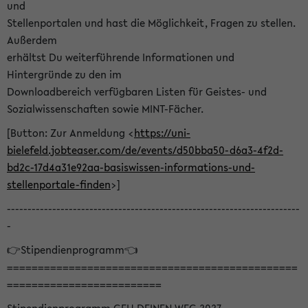
und
Stellenportalen und hast die Möglichkeit, Fragen zu stellen.
Außerdem
erhältst Du weiterführende Informationen und
Hintergründe zu den im
Downloadbereich verfügbaren Listen für Geistes- und
Sozialwissenschaften sowie MINT-Fächer.
[Button: Zur Anmeldung <
https://uni-
bielefeld.jobteaser.com/de/events/d50bba50-d6a3-4f2d-
bd2c-17d4a31e92aa-basiswissen-informations-und-
stellenportale-finden
>]
-----------------------------------------------------------------------
-
👉Stipendienprogramm👈
===============================================
=========================