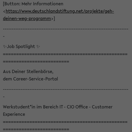
[Button: Mehr Informationen
<
https://www.deutschlandstiftung.net/projekte/geh-
deinen-weg-programm
>]
-----------------------------------------------------------------------
-
✨Job Spotlight ✨
===============================================
=========================
Aus Deiner Stellenbörse,
dem Career-Service-Portal
-----------------------------------------------------------------------
-
Werkstudent*in im Bereich IT - CIO Office - Customer
Experience
===============================================
=========================