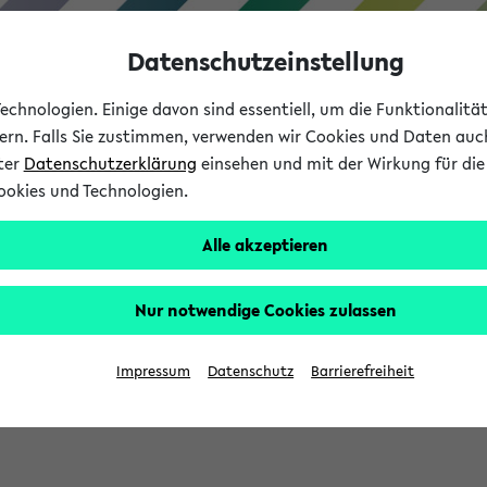
Datenschutzeinstellung
chnologien. Einige davon sind essentiell, um die Funktionalit
sern. Falls Sie zustimmen, verwenden wir Cookies und Daten auc
nter
Datenschutzerklärung
einsehen und mit der Wirkung für die 
ookies und Technologien.
Studium
Lehre
International
Alle akzeptieren
Nur notwendige Cookies zulassen
eis 2026: Bewerbungsphase gestartet (
Impressum
Datenschutz
Barrierefreiheit
chhaltigkeitsbuero@uni-bielefeld.de an den Verteiler 'Alle Studie