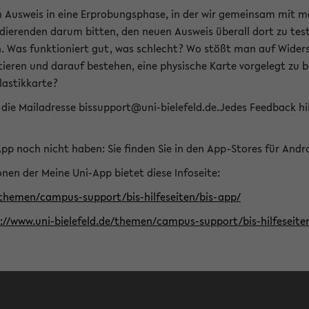
n Ausweis in eine Erprobungsphase, in der wir gemeinsam mit m
dierenden darum bitten, den neuen Ausweis überall dort zu test
n. Was funktioniert gut, was schlecht? Wo stößt man auf Widers
ptieren und darauf bestehen, eine physische Karte vorgelegt z
Plastikkarte?
die Mailadresse bissupport@uni-bielefeld.de.Jedes Feedback hil
-App noch nicht haben: Sie finden Sie in den App-Stores für And
nen der Meine Uni-App bietet diese Infoseite:
/themen/campus-support/bis-hilfeseiten/bis-app/
s://www.uni-bielefeld.de/themen/campus-support/bis-hilfese