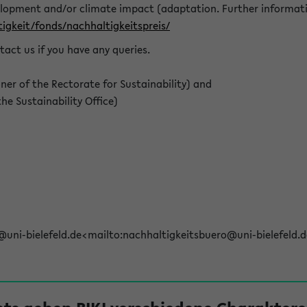
elopment and/or climate impact (adaptation. Further informat
igkeit/fonds/nachhaltigkeitspreis/
tact us if you have any queries.
r of the Rectorate for Sustainability) and
e Sustainability Office)
@uni-bielefeld.de<mailto:nachhaltigkeitsbuero@uni-bielefeld.