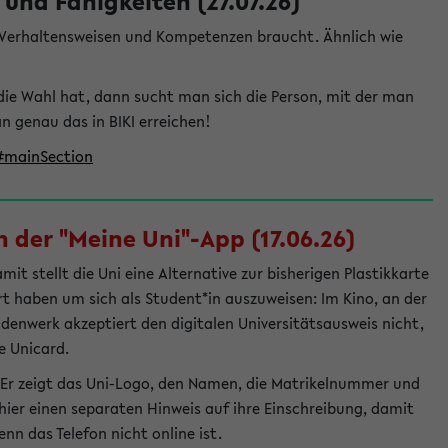
und Fähigkeiten (27.07.26)
e Verhaltensweisen und Kompetenzen braucht. Ähnlich wie
die Wahl hat, dann sucht man sich die Person, mit der man
genau das in BIKI erreichen!
t#mainSection
 der "Meine Uni"-App (17.06.26)
t stellt die Uni eine Alternative zur bisherigen Plastikkarte
ert haben um sich als Student*in auszuweisen: Im Kino, an der
ndenwerk akzeptiert den digitalen Universitätsausweis nicht,
e Unicard.
 Er zeigt das Uni-Logo, den Namen, die Matrikelnummer und
ier einen separaten Hinweis auf ihre Einschreibung, damit
nn das Telefon nicht online ist.