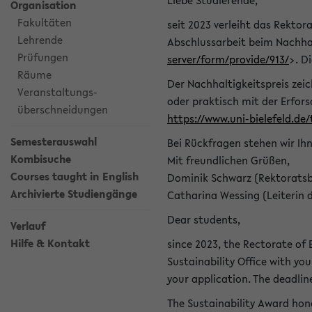
Liebe Studierende,
Organisation
Fakultäten
seit 2023 verleiht das Rektora
Lehrende
Abschlussarbeit beim Nachhal
Prüfungen
server/form/provide/913/
>. D
Räume
Der Nachhaltigkeitspreis zei
Veranstaltungs-
oder praktisch mit der Erfor
überschneidungen
https://www.uni-bielefeld.de
Semesterauswahl
Bei Rückfragen stehen wir Ih
Kombisuche
Mit freundlichen Grüßen,
Courses taught in English
Dominik Schwarz (Rektoratsb
Archivierte Studiengänge
Catharina Wessing (Leiterin 
Dear students,
Verlauf
Hilfe & Kontakt
since 2023, the Rectorate of B
Sustainability Office with you
your application. The deadlin
The Sustainability Award hono