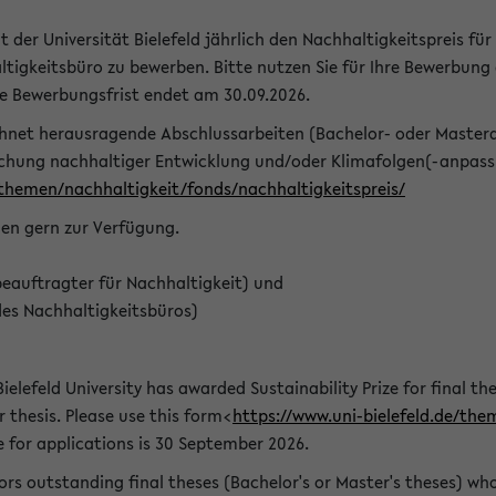
t der Universität Bielefeld jährlich den Nachhaltigkeitspreis für
tigkeitsbüro zu bewerben. Bitte nutzen Sie für Ihre Bewerbung
ie Bewerbungsfrist endet am 30.09.2026.
chnet herausragende Abschlussarbeiten (Bachelor- oder Master
schung nachhaltiger Entwicklung und/oder Klimafolgen(-anpassu
/themen/nachhaltigkeit/fonds/nachhaltigkeitspreis/
nen gern zur Verfügung.
eauftragter für Nachhaltigkeit) und
des Nachhaltigkeitsbüros)
ielefeld University has awarded Sustainability Prize for final the
r thesis. Please use this form<
https://www.uni-bielefeld.de/the
e for applications is 30 September 2026.
rs outstanding final theses (Bachelor's or Master's theses) whos