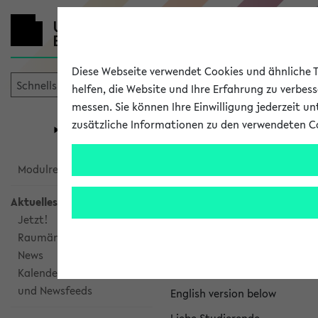
Diese Webseite verwendet Cookies und ähnliche Te
helfen, die Website und Ihre Erfahrung zu verbes
messen. Sie können Ihre Einwilligung jederzeit u
mein
Start
eKVV
zusätzliche Informationen zu den verwendeten C
Universität
Forschung
Studiengangsauswahl
eKVV News
Modulrecherche
Aktuelles
Jetzt!
Raumänderungen
Nachhaltigkeitspr
News
Per E-Mail eingestellt von na
Kalenderintegration
und Newsfeeds
English version below