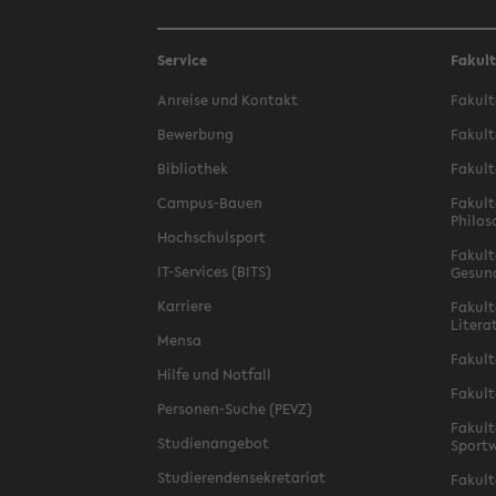
Service
Fakul
Anreise und Kontakt
Fakult
Bewerbung
Fakult
Bibliothek
Fakult
Campus-Bauen
Fakult
Philos
Hochschulsport
Fakult
IT-Services (BITS)
Gesun
Karriere
Fakult
Litera
Mensa
Fakult
Hilfe und Notfall
Fakult
Personen-Suche (PEVZ)
Fakult
Studienangebot
Sportw
Studierendensekretariat
Fakult