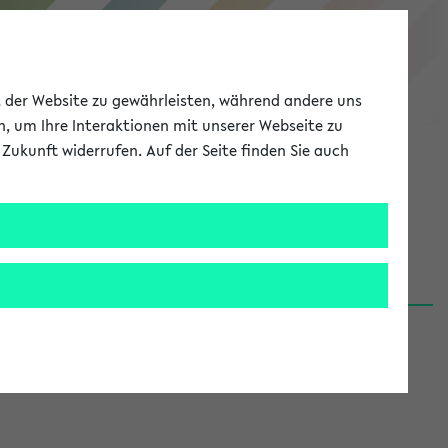
eKVV
ät der Website zu gewährleisten, während andere uns
h, um Ihre Interaktionen mit unserer Webseite zu
Zukunft widerrufen. Auf der Seite finden Sie auch
Meine Uni
EN
ANMELDEN
06.08.26)
renden':