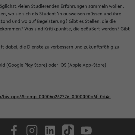
öglichst vielen Studierenden Erfahrungen sammeln wollen.
en, wo sie sich als Student*in ausweisen müssen und ihre
tand und wo auf Begeisterung? Gibt es Stellen, die die
u bekommen? Was sind Kritikpunkte, die geäußert werden? Gibt
ft dabei, die Dienste zu verbessern und zukunftsfähig zu
roid (Google Play Store) oder iOS (Apple App-Store)
iten/bis-app/#comp_00006a262226_0000000a6f_0d4c
Facebook
Instagram
LinkedIn
TikTok
Youtube