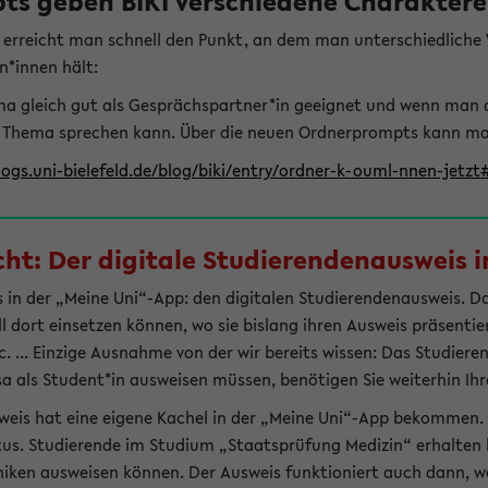
s geben BIKI verschiedene Charaktere 
t erreicht man schnell den Punkt, an dem man unterschiedlich
n*innen hält:
hema gleich gut als Gesprächspartner*in geeignet und wenn man 
 Thema sprechen kann. Über die neuen Ordnerprompts kann man 
logs.uni-bielefeld.de/blog/biki/entry/ordner-k-ouml-nnen-jetz
t: Der digitale Studierendenausweis in
 in der „Meine Uni“-App: den digitalen Studierendenausweis. Dami
ll dort einsetzen können, wo sie bislang ihren Ausweis präsenti
 ... Einzige Ausnahme von der wir bereits wissen: Das Studiere
sa als Student*in ausweisen müssen, benötigen Sie weiterhin Ihr
weis hat eine eigene Kachel in der „Meine Uni“-App bekommen.
tus. Studierende im Studium „Staatsprüfung Medizin“ erhalten h
liniken ausweisen können. Der Ausweis funktioniert auch dann, we