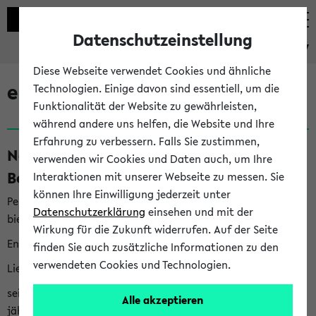
Datenschutzeinstellung
eKVV
Diese Webseite verwendet Cookies und ähnliche
eKVV News
Technologien. Einige davon sind essentiell, um die
Funktionalität der Website zu gewährleisten,
während andere uns helfen, die Website und Ihre
Erfahrung zu verbessern. Falls Sie zustimmen,
Nachhaltigkeitspreis 2026:
verwenden wir Cookies und Daten auch, um Ihre
Bewerbungsphase gestartet (06.08.26)
Interaktionen mit unserer Webseite zu messen. Sie
können Ihre Einwilligung jederzeit unter
Per E-Mail eingestellt von nachhaltigkeitsbuero@uni-
Datenschutzerklärung
einsehen und mit der
bielefeld.de an den Verteiler 'Alle Studierenden':
Wirkung für die Zukunft widerrufen. Auf der Seite
English version below
finden Sie auch zusätzliche Informationen zu den
verwendeten Cookies und Technologien.
Liebe Studierende,
seit 2023 verleiht das Rektorat der Universität Bielefeld
Alle akzeptieren
jährlich den Nachhaltigkeitspreis für Abschlussarbeiten. Sie