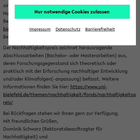
sind herzlich eingeladen sich mit Ihrer Abschlussarbeit beim
Nur notwendige Cookies zulassen
Nachhaltigkeitsbüro zu bewerben. Bitte nutzen Sie für Ihre
Bewerbung dieses Formular<
https://formulare.uni-
bielefeld.de/frontend-server/form/provide/913/
>. Die
Impressum
Datenschutz
Barrierefreiheit
Bewerbungsfrist endet am 30.09.2026.
Der Nachhaltigkeitspreis zeichnet herausragende
Abschlussarbeiten (Bachelor- oder Masterarbeiten) aus,
deren Forschungsgegenstand sich theoretisch oder
praktisch mit der Erforschung nachhaltiger Entwicklung
und/oder Klimafolgen(-anpassung) befasst. Weitere
Informationen finden Sie hier:
https://www.uni-
bielefeld.de/themen/nachhaltigkeit/fonds/nachhaltigkeitsp
reis/
Bei Rückfragen stehen wir Ihnen gern zur Verfügung.
Mit freundlichen Grüßen,
Dominik Schwarz (Rektoratsbeauftragter für
Nachhaltigkeit) und