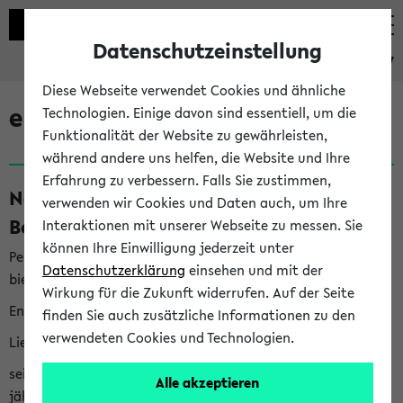
Datenschutzeinstellung
eKVV
Diese Webseite verwendet Cookies und ähnliche
eKVV News
Technologien. Einige davon sind essentiell, um die
Funktionalität der Website zu gewährleisten,
während andere uns helfen, die Website und Ihre
Erfahrung zu verbessern. Falls Sie zustimmen,
Nachhaltigkeitspreis 2026:
verwenden wir Cookies und Daten auch, um Ihre
Bewerbungsphase gestartet (06.08.26)
Interaktionen mit unserer Webseite zu messen. Sie
können Ihre Einwilligung jederzeit unter
Per E-Mail eingestellt von nachhaltigkeitsbuero@uni-
Datenschutzerklärung
einsehen und mit der
bielefeld.de an den Verteiler 'Alle Studierenden':
Wirkung für die Zukunft widerrufen. Auf der Seite
English version below
finden Sie auch zusätzliche Informationen zu den
verwendeten Cookies und Technologien.
Liebe Studierende,
seit 2023 verleiht das Rektorat der Universität Bielefeld
Alle akzeptieren
jährlich den Nachhaltigkeitspreis für Abschlussarbeiten. Sie