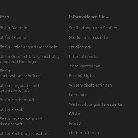
täten
Informationen für ...
ät für Biologie
Schülerinnen und Schüler
ät für Chemie
Studieninteressierte
ät für Erziehungswissenschaft
Studierende
ät für Geschichtswissenschaft,
Internationals
ophie und Theologie
Absolvent*innen
ät für
Beschäftigte
dheitswissenschaften
Wissenschaftler*innen
ät für Linguistik und
turwissenschaft
Lehrende
ät für Mathematik
Weiterbildungsinteressierte
ät für Physik
Gäste
ät für Psychologie und
Presse
issenschaft
Lieferant*innen
ät für Rechtswissenschaft