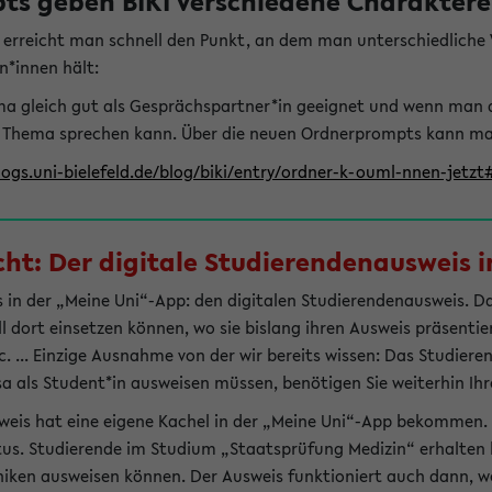
s geben BIKI verschiedene Charaktere 
t erreicht man schnell den Punkt, an dem man unterschiedlich
n*innen hält:
hema gleich gut als Gesprächspartner*in geeignet und wenn man 
 Thema sprechen kann. Über die neuen Ordnerprompts kann man 
logs.uni-bielefeld.de/blog/biki/entry/ordner-k-ouml-nnen-jetz
t: Der digitale Studierendenausweis in
 in der „Meine Uni“-App: den digitalen Studierendenausweis. Dami
ll dort einsetzen können, wo sie bislang ihren Ausweis präsenti
 ... Einzige Ausnahme von der wir bereits wissen: Das Studiere
sa als Student*in ausweisen müssen, benötigen Sie weiterhin Ihr
weis hat eine eigene Kachel in der „Meine Uni“-App bekommen.
tus. Studierende im Studium „Staatsprüfung Medizin“ erhalten h
liniken ausweisen können. Der Ausweis funktioniert auch dann, we