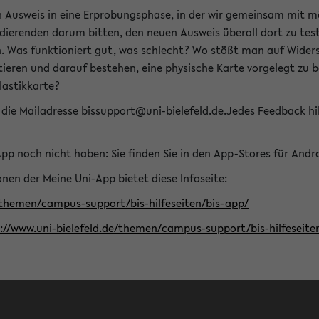
n Ausweis in eine Erprobungsphase, in der wir gemeinsam mit m
dierenden darum bitten, den neuen Ausweis überall dort zu test
n. Was funktioniert gut, was schlecht? Wo stößt man auf Widers
ptieren und darauf bestehen, eine physische Karte vorgelegt z
Plastikkarte?
die Mailadresse bissupport@uni-bielefeld.de.Jedes Feedback hil
-App noch nicht haben: Sie finden Sie in den App-Stores für And
nen der Meine Uni-App bietet diese Infoseite:
/themen/campus-support/bis-hilfeseiten/bis-app/
s://www.uni-bielefeld.de/themen/campus-support/bis-hilfese