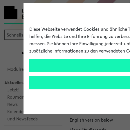
Diese Webseite verwendet Cookies und ähnliche Te
helfen, die Website und Ihre Erfahrung zu verbes
messen. Sie können Ihre Einwilligung jederzeit u
mein
Start
eKVV
zusätzliche Informationen zu den verwendeten C
Universität
Forschung
Studiengangsauswahl
eKVV News
Modulrecherche
Aktuelles
Jetzt!
Raumänderungen
Nachhaltigkeitspr
News
Per E-Mail eingestellt von na
Kalenderintegration
und Newsfeeds
English version below