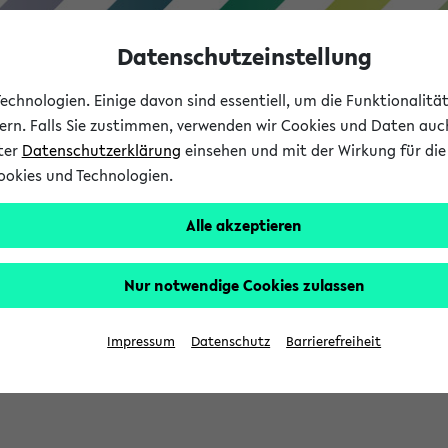
Datenschutzeinstellung
chnologien. Einige davon sind essentiell, um die Funktionalit
sern. Falls Sie zustimmen, verwenden wir Cookies und Daten auc
nter
Datenschutzerklärung
einsehen und mit der Wirkung für die 
ookies und Technologien.
Studium
Lehre
International
Alle akzeptieren
Nur notwendige Cookies zulassen
eis 2026: Bewerbungsphase gestartet (
Impressum
Datenschutz
Barrierefreiheit
chhaltigkeitsbuero@uni-bielefeld.de an den Verteiler 'Alle Studie