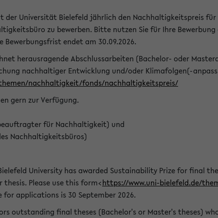
t der Universität Bielefeld jährlich den Nachhaltigkeitspreis für
tigkeitsbüro zu bewerben. Bitte nutzen Sie für Ihre Bewerbung
ie Bewerbungsfrist endet am 30.09.2026.
chnet herausragende Abschlussarbeiten (Bachelor- oder Master
schung nachhaltiger Entwicklung und/oder Klimafolgen(-anpassu
/themen/nachhaltigkeit/fonds/nachhaltigkeitspreis/
nen gern zur Verfügung.
eauftragter für Nachhaltigkeit) und
des Nachhaltigkeitsbüros)
ielefeld University has awarded Sustainability Prize for final the
r thesis. Please use this form<
https://www.uni-bielefeld.de/the
e for applications is 30 September 2026.
rs outstanding final theses (Bachelor's or Master's theses) whos