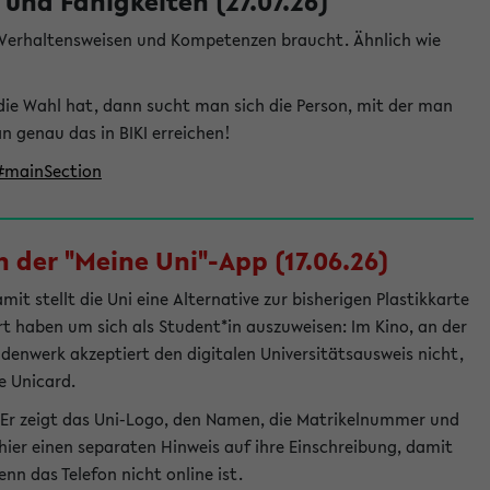
und Fähigkeiten (27.07.26)
e Verhaltensweisen und Kompetenzen braucht. Ähnlich wie
die Wahl hat, dann sucht man sich die Person, mit der man
genau das in BIKI erreichen!
t#mainSection
 der "Meine Uni"-App (17.06.26)
t stellt die Uni eine Alternative zur bisherigen Plastikkarte
ert haben um sich als Student*in auszuweisen: Im Kino, an der
ndenwerk akzeptiert den digitalen Universitätsausweis nicht,
e Unicard.
 Er zeigt das Uni-Logo, den Namen, die Matrikelnummer und
ier einen separaten Hinweis auf ihre Einschreibung, damit
nn das Telefon nicht online ist.