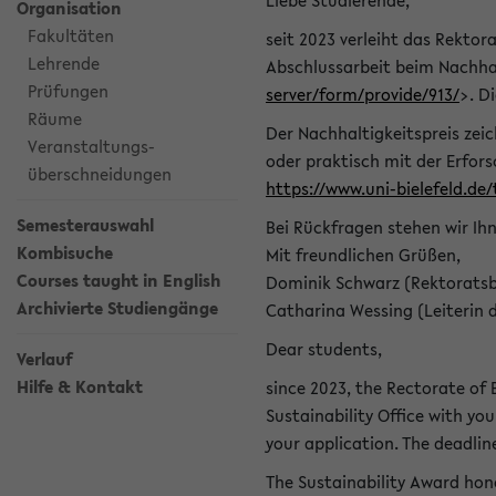
Liebe Studierende,
Organisation
Fakultäten
seit 2023 verleiht das Rektora
Lehrende
Abschlussarbeit beim Nachhal
Prüfungen
server/form/provide/913/
>. D
Räume
Der Nachhaltigkeitspreis zei
Veranstaltungs-
oder praktisch mit der Erfor
überschneidungen
https://www.uni-bielefeld.de
Semesterauswahl
Bei Rückfragen stehen wir Ih
Kombisuche
Mit freundlichen Grüßen,
Courses taught in English
Dominik Schwarz (Rektoratsb
Archivierte Studiengänge
Catharina Wessing (Leiterin 
Dear students,
Verlauf
Hilfe & Kontakt
since 2023, the Rectorate of B
Sustainability Office with you
your application. The deadlin
The Sustainability Award hono