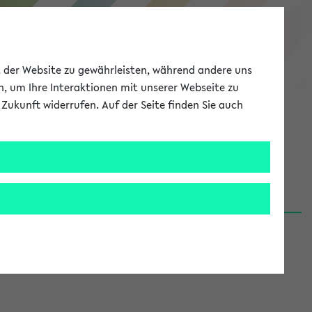
eKVV
ät der Website zu gewährleisten, während andere uns
h, um Ihre Interaktionen mit unserer Webseite zu
Zukunft widerrufen. Auf der Seite finden Sie auch
Meine Uni
EN
ANMELDEN
06.08.26)
renden':