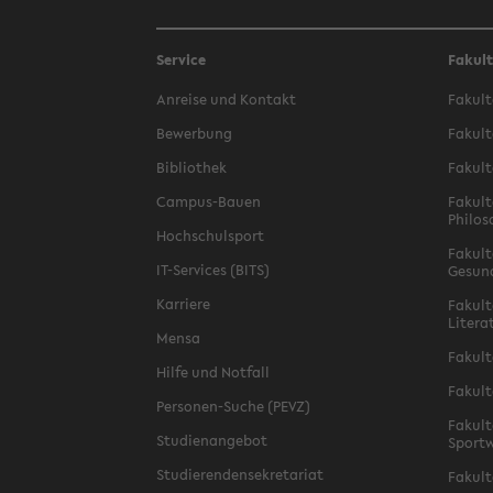
Service
Fakul
Anreise und Kontakt
Fakult
Bewerbung
Fakult
Bibliothek
Fakult
Campus-Bauen
Fakult
Philos
Hochschulsport
Fakult
IT-Services (BITS)
Gesun
Karriere
Fakult
Litera
Mensa
Fakult
Hilfe und Notfall
Fakult
Personen-Suche (PEVZ)
Fakult
Studienangebot
Sportw
Studierendensekretariat
Fakult