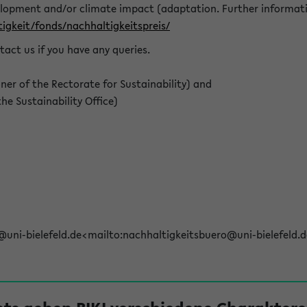
elopment and/or climate impact (adaptation. Further informat
igkeit/fonds/nachhaltigkeitspreis/
tact us if you have any queries.
r of the Rectorate for Sustainability) and
e Sustainability Office)
@uni-bielefeld.de<mailto:nachhaltigkeitsbuero@uni-bielefeld.