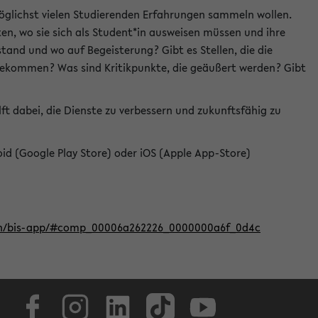
öglichst vielen Studierenden Erfahrungen sammeln wollen.
en, wo sie sich als Student*in ausweisen müssen und ihre
tand und wo auf Begeisterung? Gibt es Stellen, die die
u bekommen? Was sind Kritikpunkte, die geäußert werden? Gibt
ft dabei, die Dienste zu verbessern und zukunftsfähig zu
roid (Google Play Store) oder iOS (Apple App-Store)
iten/bis-app/#comp_00006a262226_0000000a6f_0d4c
Facebook
Instagram
LinkedIn
TikTok
Youtube