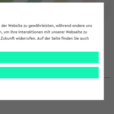
eKVV
ät der Website zu gewährleisten, während andere uns
h, um Ihre Interaktionen mit unserer Webseite zu
Zukunft widerrufen. Auf der Seite finden Sie auch
Meine Uni
EN
ANMELDEN
06.08.26)
renden':