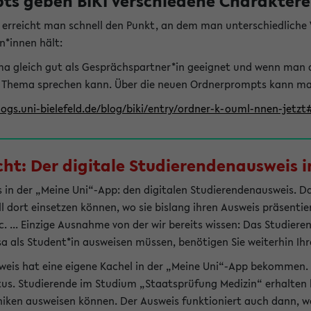
s geben BIKI verschiedene Charaktere 
t erreicht man schnell den Punkt, an dem man unterschiedlich
n*innen hält:
hema gleich gut als Gesprächspartner*in geeignet und wenn man 
 Thema sprechen kann. Über die neuen Ordnerprompts kann man 
logs.uni-bielefeld.de/blog/biki/entry/ordner-k-ouml-nnen-jetz
t: Der digitale Studierendenausweis in
 in der „Meine Uni“-App: den digitalen Studierendenausweis. Dami
ll dort einsetzen können, wo sie bislang ihren Ausweis präsenti
 ... Einzige Ausnahme von der wir bereits wissen: Das Studiere
sa als Student*in ausweisen müssen, benötigen Sie weiterhin Ihr
weis hat eine eigene Kachel in der „Meine Uni“-App bekommen.
tus. Studierende im Studium „Staatsprüfung Medizin“ erhalten h
liniken ausweisen können. Der Ausweis funktioniert auch dann, we