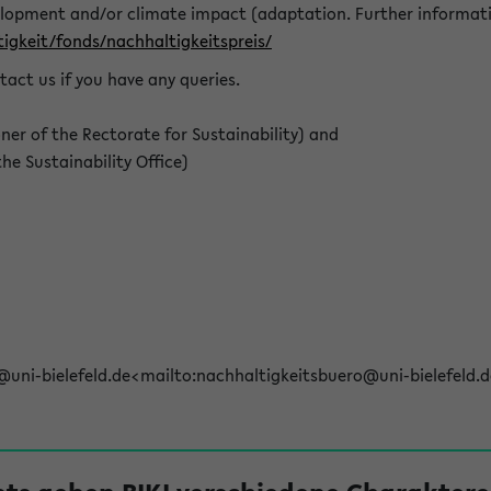
elopment and/or climate impact (adaptation. Further informat
igkeit/fonds/nachhaltigkeitspreis/
tact us if you have any queries.
r of the Rectorate for Sustainability) and
e Sustainability Office)
@uni-bielefeld.de<mailto:nachhaltigkeitsbuero@uni-bielefeld.