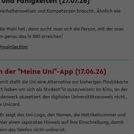
und Fähigkeiten (27.07.26)
e Verhaltensweisen und Kompetenzen braucht. Ähnlich wie
die Wahl hat, dann sucht man sich die Person, mit der man
genau das in BIKI erreichen!
t#mainSection
 der "Meine Uni"-App (17.06.26)
t stellt die Uni eine Alternative zur bisherigen Plastikkarte
ert haben um sich als Student*in auszuweisen: Im Kino, an der
ndenwerk akzeptiert den digitalen Universitätsausweis nicht,
e Unicard.
 Er zeigt das Uni-Logo, den Namen, die Matrikelnummer und
ier einen separaten Hinweis auf ihre Einschreibung, damit
nn das Telefon nicht online ist.