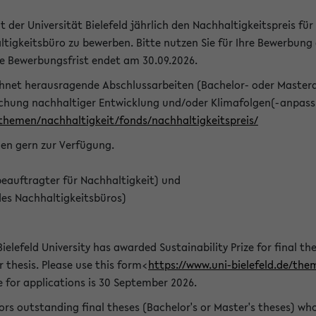
t der Universität Bielefeld jährlich den Nachhaltigkeitspreis für
tigkeitsbüro zu bewerben. Bitte nutzen Sie für Ihre Bewerbung
ie Bewerbungsfrist endet am 30.09.2026.
chnet herausragende Abschlussarbeiten (Bachelor- oder Master
schung nachhaltiger Entwicklung und/oder Klimafolgen(-anpassu
/themen/nachhaltigkeit/fonds/nachhaltigkeitspreis/
nen gern zur Verfügung.
eauftragter für Nachhaltigkeit) und
des Nachhaltigkeitsbüros)
ielefeld University has awarded Sustainability Prize for final the
r thesis. Please use this form<
https://www.uni-bielefeld.de/the
e for applications is 30 September 2026.
rs outstanding final theses (Bachelor's or Master's theses) whos