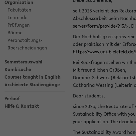
Liebe Studierende,
Organisation
Fakultäten
seit 2023 verleiht das Rektora
Lehrende
Abschlussarbeit beim Nachhal
Prüfungen
server/form/provide/913/
>. D
Räume
Der Nachhaltigkeitspreis zei
Veranstaltungs-
oder praktisch mit der Erfor
überschneidungen
https://www.uni-bielefeld.de
Semesterauswahl
Bei Rückfragen stehen wir Ih
Kombisuche
Mit freundlichen Grüßen,
Courses taught in English
Dominik Schwarz (Rektoratsb
Archivierte Studiengänge
Catharina Wessing (Leiterin 
Dear students,
Verlauf
Hilfe & Kontakt
since 2023, the Rectorate of B
Sustainability Office with you
your application. The deadlin
The Sustainability Award hono