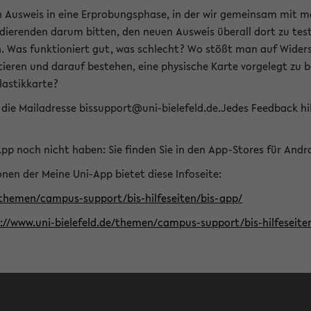
n Ausweis in eine Erprobungsphase, in der wir gemeinsam mit m
dierenden darum bitten, den neuen Ausweis überall dort zu test
n. Was funktioniert gut, was schlecht? Wo stößt man auf Widers
ptieren und darauf bestehen, eine physische Karte vorgelegt z
Plastikkarte?
die Mailadresse bissupport@uni-bielefeld.de.Jedes Feedback hil
-App noch nicht haben: Sie finden Sie in den App-Stores für And
nen der Meine Uni-App bietet diese Infoseite:
/themen/campus-support/bis-hilfeseiten/bis-app/
s://www.uni-bielefeld.de/themen/campus-support/bis-hilfese