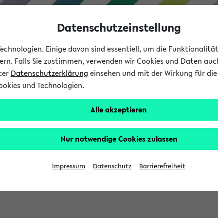
Datenschutzeinstellung
chnologien. Einige davon sind essentiell, um die Funktionalit
sern. Falls Sie zustimmen, verwenden wir Cookies und Daten auc
nter
Datenschutzerklärung
einsehen und mit der Wirkung für die 
ookies und Technologien.
Studium
Lehre
International
Alle akzeptieren
Nur notwendige Cookies zulassen
eis 2026: Bewerbungsphase gestartet (
Impressum
Datenschutz
Barrierefreiheit
chhaltigkeitsbuero@uni-bielefeld.de an den Verteiler 'Alle Studie