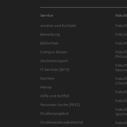
Service
Fakul
Anreise und Kontakt
Fakult
Bewerbung
Fakult
Bibliothek
Fakult
Campus-Bauen
Fakult
Philos
Hochschulsport
Fakult
IT-Services (BITS)
Gesun
Karriere
Fakult
Litera
Mensa
Fakult
Hilfe und Notfall
Fakult
Personen-Suche (PEVZ)
Fakult
Studienangebot
Sportw
Studierendensekretariat
Fakult