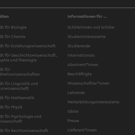
täten
Informationen für ...
ät für Biologie
Schülerinnen und Schüler
ät für Chemie
Studieninteressierte
ät für Erziehungswissenschaft
Studierende
ät für Geschichtswissenschaft,
Internationals
ophie und Theologie
Absolvent*innen
ät für
Beschäftigte
dheitswissenschaften
Wissenschaftler*innen
ät für Linguistik und
turwissenschaft
Lehrende
ät für Mathematik
Weiterbildungsinteressierte
ät für Physik
Gäste
ät für Psychologie und
Presse
issenschaft
Lieferant*innen
ät für Rechtswissenschaft