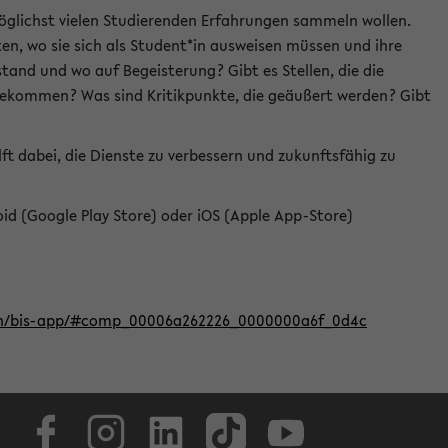
öglichst vielen Studierenden Erfahrungen sammeln wollen.
en, wo sie sich als Student*in ausweisen müssen und ihre
tand und wo auf Begeisterung? Gibt es Stellen, die die
u bekommen? Was sind Kritikpunkte, die geäußert werden? Gibt
ft dabei, die Dienste zu verbessern und zukunftsfähig zu
roid (Google Play Store) oder iOS (Apple App-Store)
iten/bis-app/#comp_00006a262226_0000000a6f_0d4c
Facebook
Instagram
LinkedIn
TikTok
Youtube