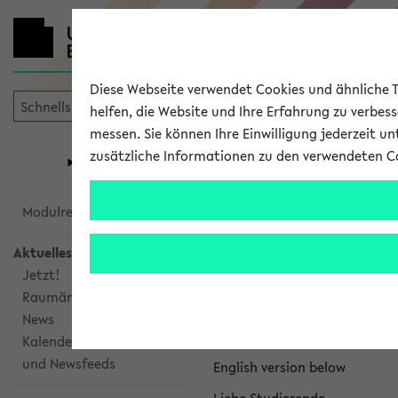
Diese Webseite verwendet Cookies und ähnliche Te
helfen, die Website und Ihre Erfahrung zu verbes
messen. Sie können Ihre Einwilligung jederzeit u
mein
Start
eKVV
zusätzliche Informationen zu den verwendeten C
Universität
Forschung
Studiengangsauswahl
eKVV News
Modulrecherche
Aktuelles
Jetzt!
Raumänderungen
Nachhaltigkeitspr
News
Per E-Mail eingestellt von na
Kalenderintegration
und Newsfeeds
English version below