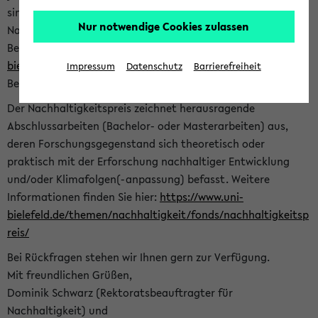
sind herzlich eingeladen sich mit Ihrer Abschlussarbeit beim
Nur notwendige Cookies zulassen
Nachhaltigkeitsbüro zu bewerben. Bitte nutzen Sie für Ihre
Bewerbung dieses Formular<
https://formulare.uni-
bielefeld.de/frontend-server/form/provide/913/
>. Die
Impressum
Datenschutz
Barrierefreiheit
Bewerbungsfrist endet am 30.09.2026.
Der Nachhaltigkeitspreis zeichnet herausragende
Abschlussarbeiten (Bachelor- oder Masterarbeiten) aus,
deren Forschungsgegenstand sich theoretisch oder
praktisch mit der Erforschung nachhaltiger Entwicklung
und/oder Klimafolgen(-anpassung) befasst. Weitere
Informationen finden Sie hier:
https://www.uni-
bielefeld.de/themen/nachhaltigkeit/fonds/nachhaltigkeitsp
reis/
Bei Rückfragen stehen wir Ihnen gern zur Verfügung.
Mit freundlichen Grüßen,
Dominik Schwarz (Rektoratsbeauftragter für
Nachhaltigkeit) und