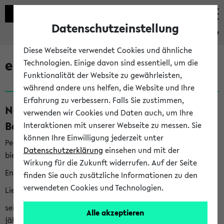
Datenschutzeinstellung
eKVV
Diese Webseite verwendet Cookies und ähnliche
eKVV News
Technologien. Einige davon sind essentiell, um die
Funktionalität der Website zu gewährleisten,
während andere uns helfen, die Website und Ihre
Erfahrung zu verbessern. Falls Sie zustimmen,
Nachhaltigkeitspreis 2026:
verwenden wir Cookies und Daten auch, um Ihre
Bewerbungsphase gestartet (06.08.26)
Interaktionen mit unserer Webseite zu messen. Sie
können Ihre Einwilligung jederzeit unter
Per E-Mail eingestellt von nachhaltigkeitsbuero@uni-
Datenschutzerklärung
einsehen und mit der
bielefeld.de an den Verteiler 'Alle Studierenden':
Wirkung für die Zukunft widerrufen. Auf der Seite
English version below
finden Sie auch zusätzliche Informationen zu den
verwendeten Cookies und Technologien.
Liebe Studierende,
seit 2023 verleiht das Rektorat der Universität Bielefeld
Alle akzeptieren
jährlich den Nachhaltigkeitspreis für Abschlussarbeiten. Sie