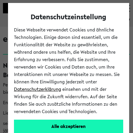
Datenschutzeinstellung
eKVV
Diese Webseite verwendet Cookies und ähnliche
eKVV News
Technologien. Einige davon sind essentiell, um die
Funktionalität der Website zu gewährleisten,
während andere uns helfen, die Website und Ihre
Erfahrung zu verbessern. Falls Sie zustimmen,
Nachhaltigkeitspreis 2026:
verwenden wir Cookies und Daten auch, um Ihre
Bewerbungsphase gestartet (06.08.26)
Interaktionen mit unserer Webseite zu messen. Sie
können Ihre Einwilligung jederzeit unter
Per E-Mail eingestellt von nachhaltigkeitsbuero@uni-
Datenschutzerklärung
einsehen und mit der
bielefeld.de an den Verteiler 'Alle Studierenden':
Wirkung für die Zukunft widerrufen. Auf der Seite
English version below
finden Sie auch zusätzliche Informationen zu den
verwendeten Cookies und Technologien.
Liebe Studierende,
seit 2023 verleiht das Rektorat der Universität Bielefeld
Alle akzeptieren
jährlich den Nachhaltigkeitspreis für Abschlussarbeiten. Sie