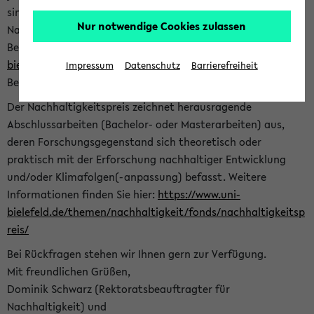
sind herzlich eingeladen sich mit Ihrer Abschlussarbeit beim
Nur notwendige Cookies zulassen
Nachhaltigkeitsbüro zu bewerben. Bitte nutzen Sie für Ihre
Bewerbung dieses Formular<
https://formulare.uni-
bielefeld.de/frontend-server/form/provide/913/
>. Die
Impressum
Datenschutz
Barrierefreiheit
Bewerbungsfrist endet am 30.09.2026.
Der Nachhaltigkeitspreis zeichnet herausragende
Abschlussarbeiten (Bachelor- oder Masterarbeiten) aus,
deren Forschungsgegenstand sich theoretisch oder
praktisch mit der Erforschung nachhaltiger Entwicklung
und/oder Klimafolgen(-anpassung) befasst. Weitere
Informationen finden Sie hier:
https://www.uni-
bielefeld.de/themen/nachhaltigkeit/fonds/nachhaltigkeitsp
reis/
Bei Rückfragen stehen wir Ihnen gern zur Verfügung.
Mit freundlichen Grüßen,
Dominik Schwarz (Rektoratsbeauftragter für
Nachhaltigkeit) und