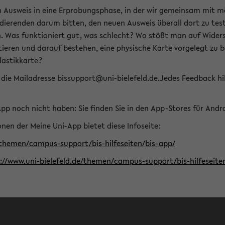
n Ausweis in eine Erprobungsphase, in der wir gemeinsam mit m
dierenden darum bitten, den neuen Ausweis überall dort zu test
n. Was funktioniert gut, was schlecht? Wo stößt man auf Widers
ptieren und darauf bestehen, eine physische Karte vorgelegt z
Plastikkarte?
die Mailadresse bissupport@uni-bielefeld.de.Jedes Feedback hil
-App noch nicht haben: Sie finden Sie in den App-Stores für And
nen der Meine Uni-App bietet diese Infoseite:
/themen/campus-support/bis-hilfeseiten/bis-app/
s://www.uni-bielefeld.de/themen/campus-support/bis-hilfese