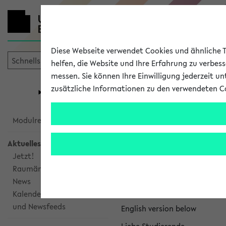
Diese Webseite verwendet Cookies und ähnliche Te
helfen, die Website und Ihre Erfahrung zu verbes
messen. Sie können Ihre Einwilligung jederzeit u
mein
Start
eKVV
zusätzliche Informationen zu den verwendeten C
Universität
Forschung
Studiengangsauswahl
eKVV News
Modulrecherche
Aktuelles
Jetzt!
Raumänderungen
Nachhaltigkeitspr
News
Per E-Mail eingestellt von na
Kalenderintegration
und Newsfeeds
English version below