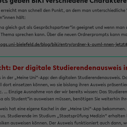
s geben BIKI verschiedene Charaktere 
t erreicht man schnell den Punkt, an dem man unterschiedlich
n*innen hält:
hema gleich gut als Gesprächspartner*in geeignet und wenn man 
 Thema sprechen kann. Über die neuen Ordnerprompts kann man 
logs.uni-bielefeld.de/blog/biki/entry/ordner-k-ouml-nnen-jetz
t: Der digitale Studierendenausweis in
 in der „Meine Uni“-App: den digitalen Studierendenausweis. Dami
ll dort einsetzen können, wo sie bislang ihren Ausweis präsenti
 ... Einzige Ausnahme von der wir bereits wissen: Das Studiere
sa als Student*in ausweisen müssen, benötigen Sie weiterhin Ihr
weis hat eine eigene Kachel in der „Meine Uni“-App bekommen.
tus. Studierende im Studium „Staatsprüfung Medizin“ erhalten h
liniken ausweisen können. Der Ausweis funktioniert auch dann, we