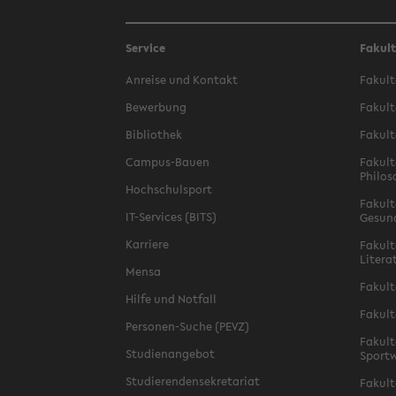
Service
Fakul
Anreise und Kontakt
Fakult
Bewerbung
Fakult
Bibliothek
Fakult
Campus-Bauen
Fakult
Philos
Hochschulsport
Fakult
IT-Services (BITS)
Gesun
Karriere
Fakult
Litera
Mensa
Fakult
Hilfe und Notfall
Fakult
Personen-Suche (PEVZ)
Fakult
Studienangebot
Sportw
Studierendensekretariat
Fakult