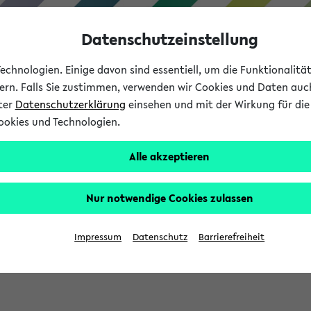
Datenschutzeinstellung
chnologien. Einige davon sind essentiell, um die Funktionalit
sern. Falls Sie zustimmen, verwenden wir Cookies und Daten auc
nter
Datenschutzerklärung
einsehen und mit der Wirkung für die 
ookies und Technologien.
Studium
Lehre
International
Alle akzeptieren
Nur notwendige Cookies zulassen
eis 2026: Bewerbungsphase gestartet (
Impressum
Datenschutz
Barrierefreiheit
chhaltigkeitsbuero@uni-bielefeld.de an den Verteiler 'Alle Studie