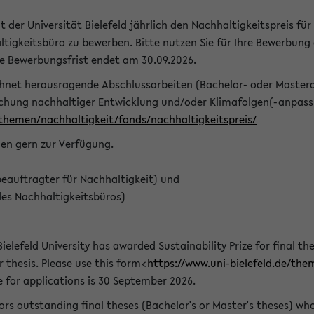
t der Universität Bielefeld jährlich den Nachhaltigkeitspreis für
tigkeitsbüro zu bewerben. Bitte nutzen Sie für Ihre Bewerbung
ie Bewerbungsfrist endet am 30.09.2026.
chnet herausragende Abschlussarbeiten (Bachelor- oder Master
schung nachhaltiger Entwicklung und/oder Klimafolgen(-anpassu
/themen/nachhaltigkeit/fonds/nachhaltigkeitspreis/
nen gern zur Verfügung.
eauftragter für Nachhaltigkeit) und
des Nachhaltigkeitsbüros)
ielefeld University has awarded Sustainability Prize for final the
r thesis. Please use this form<
https://www.uni-bielefeld.de/the
e for applications is 30 September 2026.
rs outstanding final theses (Bachelor's or Master's theses) whos