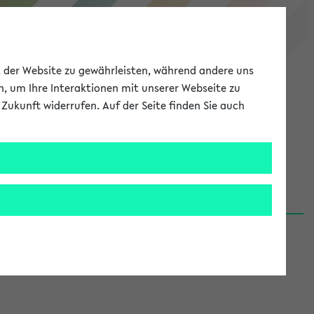
eKVV
ät der Website zu gewährleisten, während andere uns
h, um Ihre Interaktionen mit unserer Webseite zu
Zukunft widerrufen. Auf der Seite finden Sie auch
Meine Uni
EN
ANMELDEN
06.08.26)
renden':