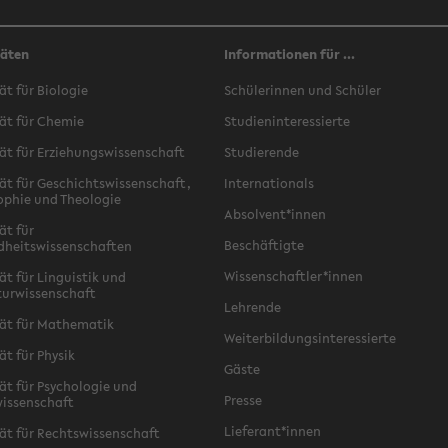
täten
Informationen für ...
ät für Biologie
Schülerinnen und Schüler
ät für Chemie
Studieninteressierte
ät für Erziehungswissenschaft
Studierende
ät für Geschichtswissenschaft,
Internationals
ophie und Theologie
Absolvent*innen
ät für
Beschäftigte
dheitswissenschaften
Wissenschaftler*innen
ät für Linguistik und
turwissenschaft
Lehrende
ät für Mathematik
Weiterbildungsinteressierte
ät für Physik
Gäste
ät für Psychologie und
Presse
issenschaft
Lieferant*innen
ät für Rechtswissenschaft