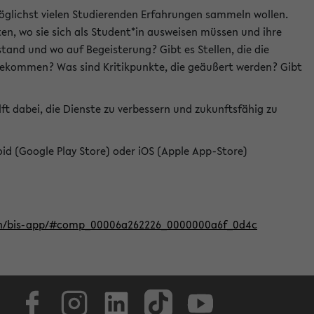
öglichst vielen Studierenden Erfahrungen sammeln wollen.
en, wo sie sich als Student*in ausweisen müssen und ihre
tand und wo auf Begeisterung? Gibt es Stellen, die die
u bekommen? Was sind Kritikpunkte, die geäußert werden? Gibt
ft dabei, die Dienste zu verbessern und zukunftsfähig zu
roid (Google Play Store) oder iOS (Apple App-Store)
iten/bis-app/#comp_00006a262226_0000000a6f_0d4c
Facebook
Instagram
LinkedIn
TikTok
Youtube