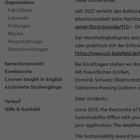
Liebe Studierende,
Organisation
Fakultäten
seit 2023 verleiht das Rektora
Lehrende
Abschlussarbeit beim Nachhal
Prüfungen
server/form/provide/913/
>. D
Räume
Der Nachhaltigkeitspreis zei
Veranstaltungs-
oder praktisch mit der Erfor
überschneidungen
https://www.uni-bielefeld.de
Semesterauswahl
Bei Rückfragen stehen wir Ih
Kombisuche
Mit freundlichen Grüßen,
Courses taught in English
Dominik Schwarz (Rektoratsb
Archivierte Studiengänge
Catharina Wessing (Leiterin 
Dear students,
Verlauf
Hilfe & Kontakt
since 2023, the Rectorate of B
Sustainability Office with you
your application. The deadlin
The Sustainability Award hono