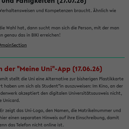
und Fähigkeiten (27.07.26)
e Verhaltensweisen und Kompetenzen braucht. Ähnlich wie
die Wahl hat, dann sucht man sich die Person, mit der man
genau das in BIKI erreichen!
t#mainSection
 der "Meine Uni"-App (17.06.26)
t stellt die Uni eine Alternative zur bisherigen Plastikkarte
ert haben um sich als Student*in auszuweisen: Im Kino, an der
ndenwerk akzeptiert den digitalen Universitätsausweis nicht,
e Unicard.
 Er zeigt das Uni-Logo, den Namen, die Matrikelnummer und
ier einen separaten Hinweis auf ihre Einschreibung, damit
nn das Telefon nicht online ist.