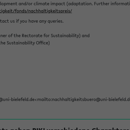
elopment and/or climate impact (adaptation. Further informat
igkeit/fonds/nachhaltigkeitspreis/
tact us if you have any queries.
r of the Rectorate for Sustainability) and
e Sustainability Office)
@uni-bielefeld.de<mailto:nachhaltigkeitsbuero@uni-bielefeld.