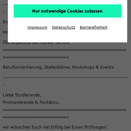
-----------------------------------------------------------------------
Nur notwendige Cookies zulassen
-
English version below
Impressum
Datenschutz
Barrierefreiheit
Monatsnewsletter August '26
Die Angebote des Career Service
===============================================
=========================
Berufsorientierung, Stellenbörse, Workshops & Events
-----------------------------------------------------------------------
-
Liebe Studierende,
Promovierende & Postdocs,
===============================================
=========================
wir wünschen Euch viel Erfolg bei Euren Prüfungen!