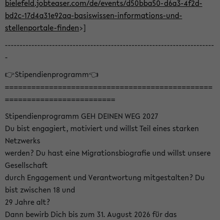
bielefeld.jobteaser.com/de/events/d50bba50-d6a3-4f2d-
bd2c-17d4a31e92aa-basiswissen-informations-und-
stellenportale-finden
>]
-----------------------------------------------------------------------
-
👉Stipendienprogramm👈
===============================================
=========================
Stipendienprogramm GEH DEINEN WEG 2027
Du bist engagiert, motiviert und willst Teil eines starken
Netzwerks
werden? Du hast eine Migrationsbiografie und willst unsere
Gesellschaft
durch Engagement und Verantwortung mitgestalten? Du
bist zwischen 18 und
29 Jahre alt?
Dann bewirb Dich bis zum 31. August 2026 für das