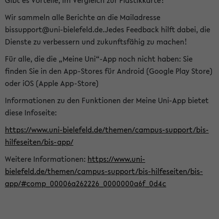
Gibt es Vorteile, im Vergleich zur Plastikkarte?
Wir sammeln alle Berichte an die Mailadresse
bissupport@uni-bielefeld.de.Jedes Feedback hilft dabei, die
Dienste zu verbessern und zukunftsfähig zu machen!
Für alle, die die „Meine Uni“-App noch nicht haben: Sie
finden Sie in den App-Stores für Android (Google Play Store)
oder iOS (Apple App-Store)
Informationen zu den Funktionen der Meine Uni-App bietet
diese Infoseite:
https://www.uni-bielefeld.de/themen/campus-support/bis-
hilfeseiten/bis-app/
Weitere Informationen:
https://www.uni-
bielefeld.de/themen/campus-support/bis-hilfeseiten/bis-
app/#comp_00006a262226_0000000a6f_0d4c