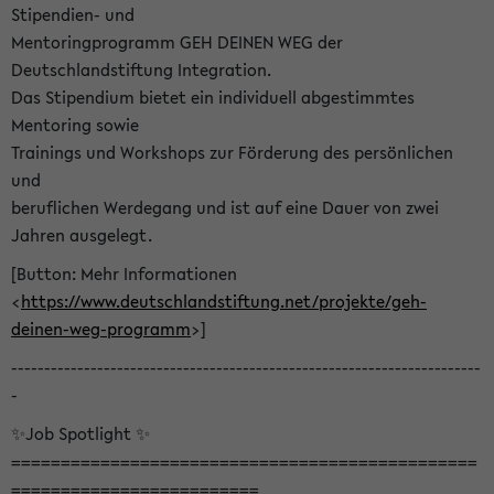
Stipendien- und
Mentoringprogramm GEH DEINEN WEG der
Deutschlandstiftung Integration.
Das Stipendium bietet ein individuell abgestimmtes
Mentoring sowie
Trainings und Workshops zur Förderung des persönlichen
und
beruflichen Werdegang und ist auf eine Dauer von zwei
Jahren ausgelegt.
[Button: Mehr Informationen
<
https://www.deutschlandstiftung.net/projekte/geh-
deinen-weg-programm
>]
-----------------------------------------------------------------------
-
✨Job Spotlight ✨
===============================================
=========================