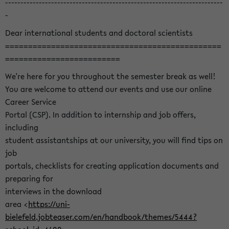
-----------------------------------------------------------------------
-
Dear international students and doctoral scientists
===============================================
=========================
We're here for you throughout the semester break as well!
You are welcome to attend our events and use our online
Career Service
Portal (CSP). In addition to internship and job offers,
including
student assistantships at our university, you will find tips on
job
portals, checklists for creating application documents and
preparing for
interviews in the download
area <
https://uni-
bielefeld.jobteaser.com/en/handbook/themes/5444?