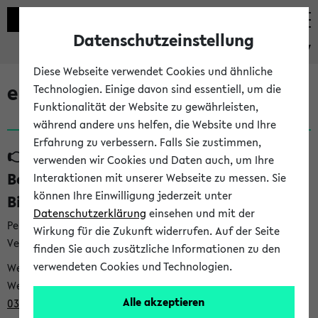
Datenschutzeinstellung
eKVV
Diese Webseite verwendet Cookies und ähnliche
eKVV News
Technologien. Einige davon sind essentiell, um die
Funktionalität der Website zu gewährleisten,
während andere uns helfen, die Website und Ihre
Erfahrung zu verbessern. Falls Sie zustimmen,
👉 Neue Angebote zur
verwenden wir Cookies und Daten auch, um Ihre
Berufsorientierung an der Universität
Interaktionen mit unserer Webseite zu messen. Sie
können Ihre Einwilligung jederzeit unter
Bielefeld (31.07.26)
Datenschutzerklärung
einsehen und mit der
Per E-Mail eingestellt von career@uni-bielefeld.de an den
Wirkung für die Zukunft widerrufen. Auf der Seite
Verteiler 'Alle Studierenden':
finden Sie auch zusätzliche Informationen zu den
verwendeten Cookies und Technologien.
Webansicht /
Webview <
https://t9be21bfb.emailsys1a.net/mailing/203/932
Alle akzeptieren
0396/1007481/2/5c029be88e/index.html
>