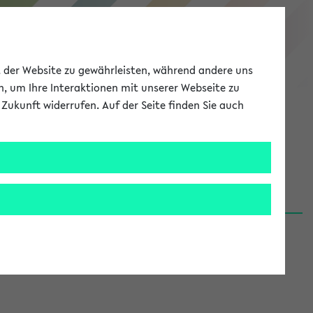
eKVV
ät der Website zu gewährleisten, während andere uns
h, um Ihre Interaktionen mit unserer Webseite zu
Zukunft widerrufen. Auf der Seite finden Sie auch
Meine Uni
EN
ANMELDEN
06.08.26)
renden':