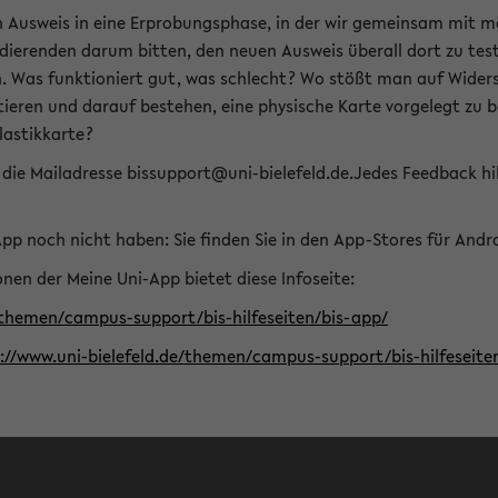
n Ausweis in eine Erprobungsphase, in der wir gemeinsam mit m
dierenden darum bitten, den neuen Ausweis überall dort zu test
n. Was funktioniert gut, was schlecht? Wo stößt man auf Widers
ptieren und darauf bestehen, eine physische Karte vorgelegt z
Plastikkarte?
die Mailadresse bissupport@uni-bielefeld.de.Jedes Feedback hil
-App noch nicht haben: Sie finden Sie in den App-Stores für And
nen der Meine Uni-App bietet diese Infoseite:
/themen/campus-support/bis-hilfeseiten/bis-app/
s://www.uni-bielefeld.de/themen/campus-support/bis-hilfese