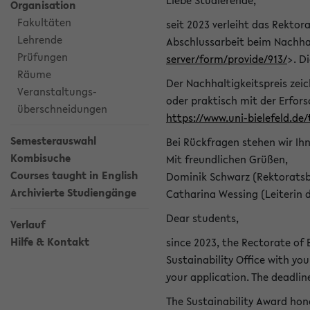
Liebe Studierende,
Organisation
Fakultäten
seit 2023 verleiht das Rektora
Lehrende
Abschlussarbeit beim Nachhal
Prüfungen
server/form/provide/913/
>. D
Räume
Der Nachhaltigkeitspreis zei
Veranstaltungs-
oder praktisch mit der Erfor
überschneidungen
https://www.uni-bielefeld.de
Semesterauswahl
Bei Rückfragen stehen wir Ih
Kombisuche
Mit freundlichen Grüßen,
Courses taught in English
Dominik Schwarz (Rektoratsb
Archivierte Studiengänge
Catharina Wessing (Leiterin 
Dear students,
Verlauf
Hilfe & Kontakt
since 2023, the Rectorate of B
Sustainability Office with you
your application. The deadlin
The Sustainability Award hono