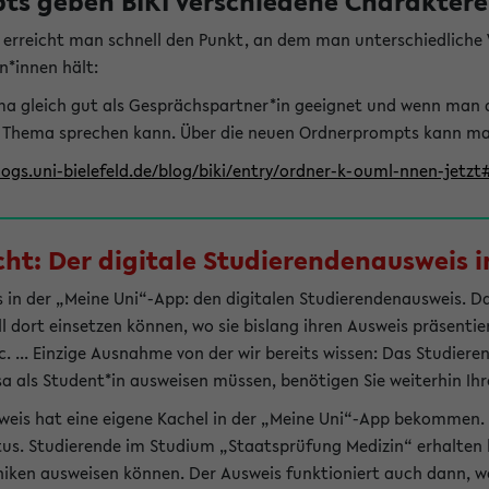
s geben BIKI verschiedene Charaktere 
t erreicht man schnell den Punkt, an dem man unterschiedlich
n*innen hält:
hema gleich gut als Gesprächspartner*in geeignet und wenn man 
 Thema sprechen kann. Über die neuen Ordnerprompts kann man 
logs.uni-bielefeld.de/blog/biki/entry/ordner-k-ouml-nnen-jetz
t: Der digitale Studierendenausweis in
 in der „Meine Uni“-App: den digitalen Studierendenausweis. Dami
ll dort einsetzen können, wo sie bislang ihren Ausweis präsenti
 ... Einzige Ausnahme von der wir bereits wissen: Das Studiere
sa als Student*in ausweisen müssen, benötigen Sie weiterhin Ihr
weis hat eine eigene Kachel in der „Meine Uni“-App bekommen.
tus. Studierende im Studium „Staatsprüfung Medizin“ erhalten h
liniken ausweisen können. Der Ausweis funktioniert auch dann, we