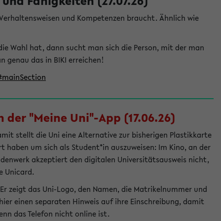
und Fähigkeiten (27.07.26)
e Verhaltensweisen und Kompetenzen braucht. Ähnlich wie
die Wahl hat, dann sucht man sich die Person, mit der man
genau das in BIKI erreichen!
t#mainSection
 der "Meine Uni"-App (17.06.26)
t stellt die Uni eine Alternative zur bisherigen Plastikkarte
ert haben um sich als Student*in auszuweisen: Im Kino, an der
ndenwerk akzeptiert den digitalen Universitätsausweis nicht,
e Unicard.
 Er zeigt das Uni-Logo, den Namen, die Matrikelnummer und
ier einen separaten Hinweis auf ihre Einschreibung, damit
nn das Telefon nicht online ist.