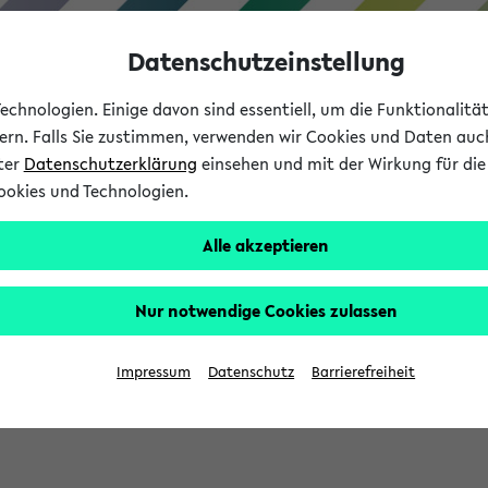
Datenschutzeinstellung
chnologien. Einige davon sind essentiell, um die Funktionalit
sern. Falls Sie zustimmen, verwenden wir Cookies und Daten auc
nter
Datenschutzerklärung
einsehen und mit der Wirkung für die 
ookies und Technologien.
Studium
Lehre
International
Alle akzeptieren
Nur notwendige Cookies zulassen
eis 2026: Bewerbungsphase gestartet (
Impressum
Datenschutz
Barrierefreiheit
chhaltigkeitsbuero@uni-bielefeld.de an den Verteiler 'Alle Studie