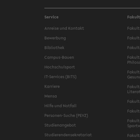
Service
Fakul
Anreise und Kontakt
Fakult
Bewerbung
Fakult
Bibliothek
Fakult
Campus-Bauen
Fakult
Philos
Hochschulsport
Fakult
IT-Services (BITS)
Gesun
Karriere
Fakult
Litera
Mensa
Fakult
Hilfe und Notfall
Fakult
Personen-Suche (PEVZ)
Fakult
Studienangebot
Sportw
Studierendensekretariat
Fakult