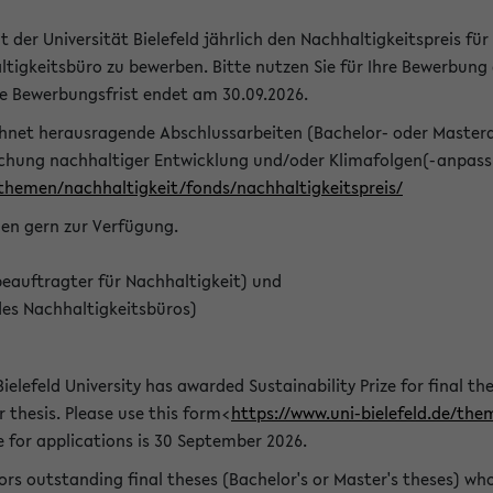
t der Universität Bielefeld jährlich den Nachhaltigkeitspreis für
tigkeitsbüro zu bewerben. Bitte nutzen Sie für Ihre Bewerbung
ie Bewerbungsfrist endet am 30.09.2026.
chnet herausragende Abschlussarbeiten (Bachelor- oder Master
schung nachhaltiger Entwicklung und/oder Klimafolgen(-anpassu
/themen/nachhaltigkeit/fonds/nachhaltigkeitspreis/
nen gern zur Verfügung.
eauftragter für Nachhaltigkeit) und
des Nachhaltigkeitsbüros)
ielefeld University has awarded Sustainability Prize for final the
r thesis. Please use this form<
https://www.uni-bielefeld.de/the
e for applications is 30 September 2026.
rs outstanding final theses (Bachelor's or Master's theses) whos