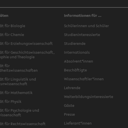
täten
Informationen für ...
ät für Biologie
Schülerinnen und Schüler
ät für Chemie
Studieninteressierte
ät für Erziehungswissenschaft
Studierende
ät für Geschichtswissenschaft,
Internationals
ophie und Theologie
Absolvent*innen
ät für
Beschäftigte
dheitswissenschaften
Wissenschaftler*innen
ät für Linguistik und
turwissenschaft
Lehrende
ät für Mathematik
Weiterbildungsinteressierte
ät für Physik
Gäste
ät für Psychologie und
Presse
issenschaft
Lieferant*innen
ät für Rechtswissenschaft