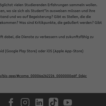
öglichst vielen Studierenden Erfahrungen sammeln wollen.
en, wo sie sich als Student*in ausweisen müssen und ihre
tand und wo auf Begeisterung? Gibt es Stellen, die die
u bekommen? Was sind Kritikpunkte, die geäußert werden? Gibt
ft dabei, die Dienste zu verbessern und zukunftsfähig zu
roid (Google Play Store) oder iOS (Apple App-Store)
iten/bis-app/#comp_00006a262226_0000000a6f_0d4c
Facebook
Instagram
LinkedIn
TikTok
Youtube