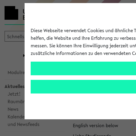
Diese Webseite verwendet Cookies und ähnliche Te
helfen, die Website und Ihre Erfahrung zu verbes
messen. Sie können Ihre Einwilligung jederzeit u
mein
Start
eKVV
zusätzliche Informationen zu den verwendeten C
Universität
Forschung
Studiengangsauswahl
eKVV News
Modulrecherche
Aktuelles
Jetzt!
Raumänderungen
Nachhaltigkeitspr
News
Per E-Mail eingestellt von na
Kalenderintegration
und Newsfeeds
English version below