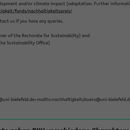
elopment and/or climate impact (adaptation. Further informat
igkeit/fonds/nachhaltigkeitspreis/
tact us if you have any queries.
r of the Rectorate for Sustainability) and
e Sustainability Office)
@uni-bielefeld.de<mailto:nachhaltigkeitsbuero@uni-bielefeld.