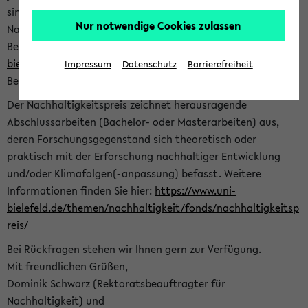
sind herzlich eingeladen sich mit Ihrer Abschlussarbeit beim
Nur notwendige Cookies zulassen
Nachhaltigkeitsbüro zu bewerben. Bitte nutzen Sie für Ihre
Bewerbung dieses Formular<
https://formulare.uni-
bielefeld.de/frontend-server/form/provide/913/
>. Die
Impressum
Datenschutz
Barrierefreiheit
Bewerbungsfrist endet am 30.09.2026.
Der Nachhaltigkeitspreis zeichnet herausragende
Abschlussarbeiten (Bachelor- oder Masterarbeiten) aus,
deren Forschungsgegenstand sich theoretisch oder
praktisch mit der Erforschung nachhaltiger Entwicklung
und/oder Klimafolgen(-anpassung) befasst. Weitere
Informationen finden Sie hier:
https://www.uni-
bielefeld.de/themen/nachhaltigkeit/fonds/nachhaltigkeitsp
reis/
Bei Rückfragen stehen wir Ihnen gern zur Verfügung.
Mit freundlichen Grüßen,
Dominik Schwarz (Rektoratsbeauftragter für
Nachhaltigkeit) und