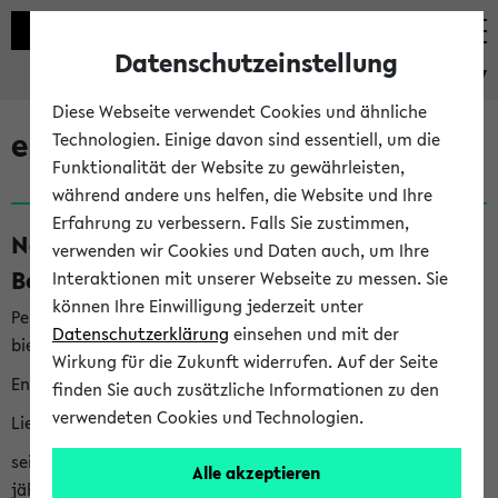
Datenschutzeinstellung
eKVV
Diese Webseite verwendet Cookies und ähnliche
eKVV News
Technologien. Einige davon sind essentiell, um die
Funktionalität der Website zu gewährleisten,
während andere uns helfen, die Website und Ihre
Erfahrung zu verbessern. Falls Sie zustimmen,
Nachhaltigkeitspreis 2026:
verwenden wir Cookies und Daten auch, um Ihre
Bewerbungsphase gestartet (06.08.26)
Interaktionen mit unserer Webseite zu messen. Sie
können Ihre Einwilligung jederzeit unter
Per E-Mail eingestellt von nachhaltigkeitsbuero@uni-
Datenschutzerklärung
einsehen und mit der
bielefeld.de an den Verteiler 'Alle Studierenden':
Wirkung für die Zukunft widerrufen. Auf der Seite
English version below
finden Sie auch zusätzliche Informationen zu den
verwendeten Cookies und Technologien.
Liebe Studierende,
seit 2023 verleiht das Rektorat der Universität Bielefeld
Alle akzeptieren
jährlich den Nachhaltigkeitspreis für Abschlussarbeiten. Sie