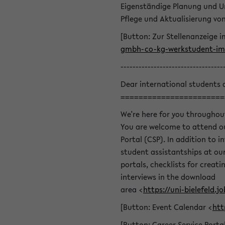
Eigenständige Planung und U
Pflege und Aktualisierung v
[Button: Zur Stellenanzeige i
gmbh-co-kg-werkstudent-im-
----------------------------------
Dear international students 
=======================
We're here for you throughou
You are welcome to attend ou
Portal (CSP). In addition to i
student assistantships at our 
portals, checklists for creat
interviews in the download
area <
https://uni-bielefeld
[Button: Event Calendar <
htt
[Button: Career Service Porta