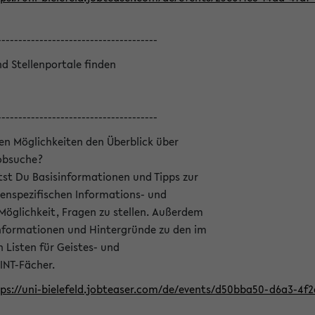
--------------------------------------
nd Stellenportale finden
--------------------------------------
hen Möglichkeiten den Überblick über
Jobsuche?
ltst Du Basisinformationen und Tipps zur
enspezifischen Informations- und
 Möglichkeit, Fragen zu stellen. Außerdem
Informationen und Hintergründe zu den im
Listen für Geistes- und
INT-Fächer.
ps://uni-bielefeld.jobteaser.com/de/events/d50bba50-d6a3-4f