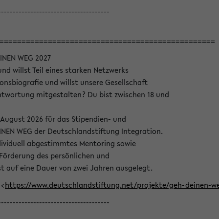
--------------------------------------
=================================================
INEN WEG 2027
nd willst Teil eines starken Netzwerks
onsbiografie und willst unsere Gesellschaft
wortung mitgestalten? Du bist zwischen 18 und
 August 2026 für das Stipendien- und
EN WEG der Deutschlandstiftung Integration.
dividuell abgestimmtes Mentoring sowie
 Förderung des persönlichen und
t auf eine Dauer von zwei Jahren ausgelegt.
 <
https://www.deutschlandstiftung.net/projekte/geh-deinen
--------------------------------------