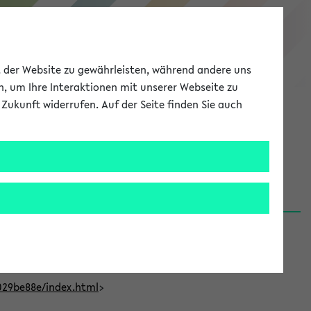
eKVV
ät der Website zu gewährleisten, während andere uns
h, um Ihre Interaktionen mit unserer Webseite zu
Zukunft widerrufen. Auf der Seite finden Sie auch
Meine Uni
EN
ANMELDEN
t Bielefeld (31.07.26)
029be88e/index.html
>