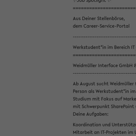
✨Job Spotlight ✨
=======================
Aus Deiner Stellenbörse,
dem Career-Service-Portal
----------------------------------
Werkstudent*in im Bereich IT
=======================
Weidmüller Interface GmbH 
----------------------------------
Ab August sucht Weidmüller 
Person als Werkstudent*in im 
Studium mit Fokus auf Marke
mit Schwerpunkt SharePoint 
Deine Aufgaben:
Koordination und Unterstütz
Mitarbeit an IT-Projekten im 