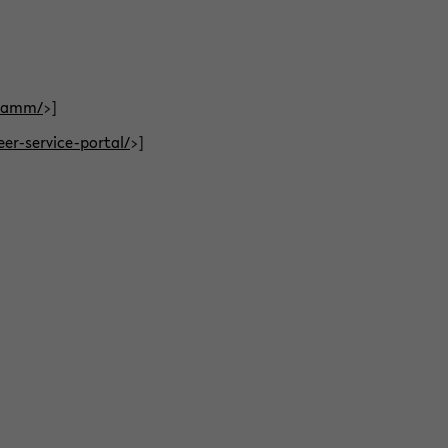
gramm/
>]
eer-service-portal/
>]