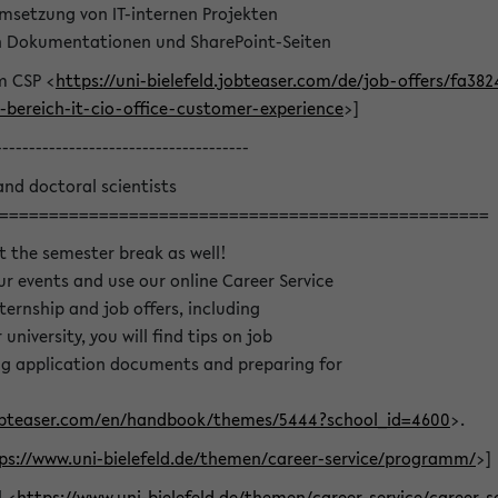
msetzung von IT-internen Projekten
on Dokumentationen und SharePoint-Seiten
m CSP <
https://uni-bielefeld.jobteaser.com/de/job-offers/fa3
bereich-it-cio-office-customer-experience
>]
--------------------------------------
and doctoral scientists
=================================================
t the semester break as well!
r events and use our online Career Service
nternship and job offers, including
university, you will find tips on job
ing application documents and preparing for
.jobteaser.com/en/handbook/themes/5444?school_id=4600
>.
ps://www.uni-bielefeld.de/themen/career-service/programm/
>]
l <
https://www.uni-bielefeld.de/themen/career-service/career-s