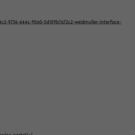
824c2-9736-444c-90a0-5d109b7a72c2-weidmuller-interface-
ervice-portal/
>]