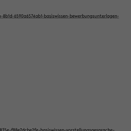
bb-8b1d-6590a6574ab1-basiswissen-bewerbungsunterlagen-
f-835e-f88e7dcbe2fe-basiswissen-vorstellungsgesprache-