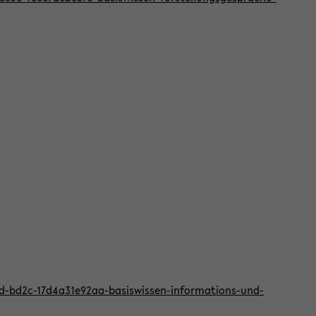
2d-bd2c-17d4a31e92aa-basiswissen-informations-und-