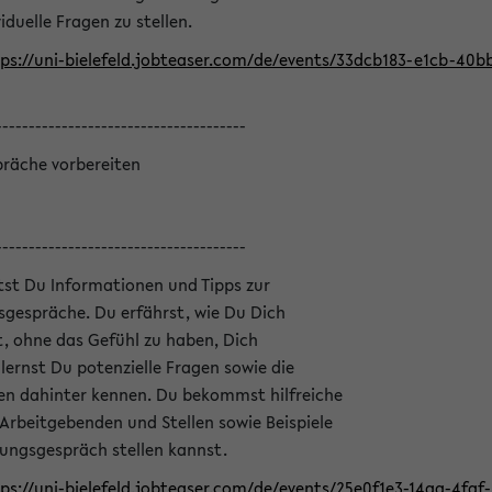
iduelle Fragen zu stellen.
ps://uni-bielefeld.jobteaser.com/de/events/33dcb183-e1cb-40
--------------------------------------
präche vorbereiten
--------------------------------------
ltst Du Informationen und Tipps zur
sgespräche. Du erfährst, wie Du Dich
, ohne das Gefühl zu haben, Dich
ernst Du potenzielle Fragen sowie die
en dahinter kennen. Du bekommst hilfreiche
 Arbeitgebenden und Stellen sowie Beispiele
lungsgespräch stellen kannst.
ps://uni-bielefeld.jobteaser.com/de/events/25e0f1e3-14aa-4fa