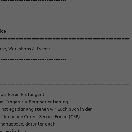
--------------------------------------
ice
=================================================
örse, Workshops & Events
--------------------------------------
=================================================
 bei Euren Prüfungen!
bei Fragen zur Berufsorientierung,
nstiegsplanung stehen wir Euch auch in der
e. Im online Career Service Portal (CSP)
llenangebote, darunter auch
niversität. Im