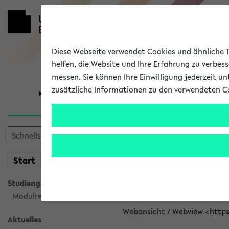
Diese Webseite verwendet Cookies und ähnliche Te
helfen, die Website und Ihre Erfahrung zu verbes
messen. Sie können Ihre Einwilligung jederzeit u
zusätzliche Informationen zu den verwendeten C
Universität
Forschung
eKVV News
mein
Start
eKVV
👉 Neue Angebote z
Studiengangsauswahl
Per E-Mail eingestellt von car
Modulrecherche
Webansicht / Webview <
https
Aktuelles