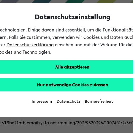
Datenschutzeinstellung
chnologien. Einige davon sind essentiell, um die Funktionalit
sern. Falls Sie zustimmen, verwenden wir Cookies und Daten auc
nter
Datenschutzerklärung
einsehen und mit der Wirkung für die 
ookies und Technologien.
Studium
Lehre
International
Alle akzeptieren
Nur notwendige Cookies zulassen
ur Berufsorientierung an der Universitä
Impressum
Datenschutz
Barrierefreiheit
eer@uni-bielefeld.de an den Verteiler 'Alle Studierenden':
://t9be21bfb.emailsys1a.net/mailing/203/9320396/1007481/2/5c