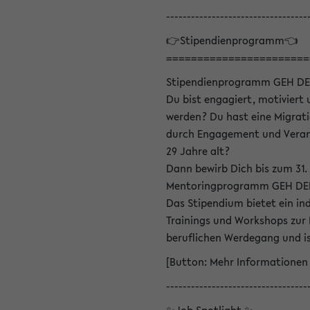
----------------------------------
👉Stipendienprogramm👈
=======================
Stipendienprogramm GEH DE
Du bist engagiert, motiviert u
werden? Du hast eine Migrati
durch Engagement und Verant
29 Jahre alt?
Dann bewirb Dich bis zum 31.
Mentoringprogramm GEH DEIN
Das Stipendium bietet ein in
Trainings und Workshops zur
beruflichen Werdegang und is
[Button: Mehr Informationen
----------------------------------