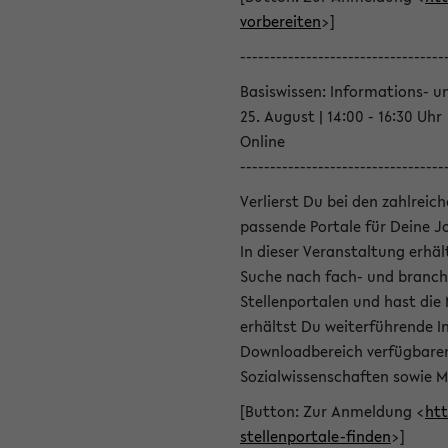
vorbereiten
>]
----------------------------------
Basiswissen: Informations- u
25. August | 14:00 - 16:30 Uhr
Online
----------------------------------
Verlierst Du bei den zahlreic
passende Portale für Deine 
In dieser Veranstaltung erhä
Suche nach fach- und branch
Stellenportalen und hast die
erhältst Du weiterführende 
Downloadbereich verfügbaren 
Sozialwissenschaften sowie M
[Button: Zur Anmeldung <
htt
stellenportale-finden
>]