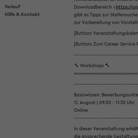
Verlauf
Downloadbereich <
https://u
Hilfe & Kontakt
gibt es Tipps zur Stellensuc
zur Vorbereitung von Vorstel
[Button: Veranstaltungskale
[Button: Zum Career Service 
----------------------------------
🔧 Workshops 🔨
=======================
----------------------------------
Basiswissen: Bewerbungsunte
11. August | 09:00 - 11:30 Uhr
Online
----------------------------------
In dieser Veranstaltung erhä
die ansprechende Gestaltung