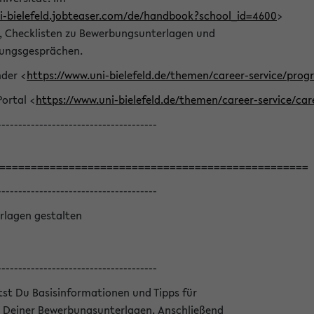
ni-bielefeld.jobteaser.com/de/handbook?school_id=4600
>
he, Checklisten zu Bewerbungsunterlagen und
lungsgesprächen.
nder <
https://www.uni-bielefeld.de/themen/career-service/pro
Portal <
https://www.uni-bielefeld.de/themen/career-service/car
--------------------------------------
=================================================
--------------------------------------
rlagen gestalten
--------------------------------------
ltst Du Basisinformationen und Tipps für
 Deiner Bewerbungsunterlagen. Anschließend