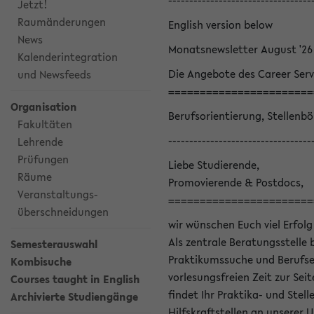
----------------------------------
Jetzt!
Raumänderungen
English version below
News
Monatsnewsletter August '26
Kalenderintegration
Die Angebote des Career Serv
und Newsfeeds
=======================
Organisation
Berufsorientierung, Stellenb
Fakultäten
----------------------------------
Lehrende
Prüfungen
Liebe Studierende,
Räume
Promovierende & Postdocs,
Veranstaltungs-
=======================
überschneidungen
wir wünschen Euch viel Erfolg
Als zentrale Beratungsstelle 
Semesterauswahl
Praktikumssuche und Berufsei
Kombisuche
vorlesungsfreien Zeit zur Seit
Courses taught in English
findet Ihr Praktika- und Ste
Archivierte Studiengänge
Hilfskraftstellen an unserer U