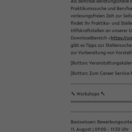
Als zentrale Beratungsstelle 
Praktikumssuche und Berufsei
vorlesungsfreien Zeit zur Seit
findet Ihr Praktika- und Ste
Hilfskraftstellen an unserer U
Downloadbereich <
https://u
gibt es Tipps zur Stellensuc
zur Vorbereitung von Vorstel
[Button: Veranstaltungskale
[Button: Zum Career Service 
----------------------------------
🔧 Workshops 🔨
=======================
----------------------------------
Basiswissen: Bewerbungsunte
11. August | 09:00 - 11:30 Uhr