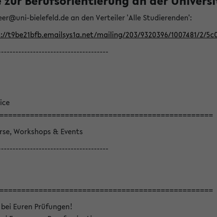
ur Berufsorientierung an der Universitä
eer@uni-bielefeld.de an den Verteiler 'Alle Studierenden':
://t9be21bfb.emailsys1a.net/mailing/203/9320396/1007481/2/5c
--------------------------------------
ice
=================================================
örse, Workshops & Events
--------------------------------------
=================================================
 bei Euren Prüfungen!