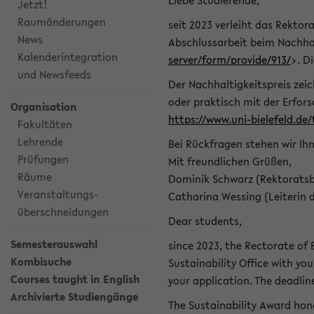
Liebe Studierende,
Jetzt!
Raumänderungen
seit 2023 verleiht das Rektora
News
Abschlussarbeit beim Nachhal
Kalenderintegration
server/form/provide/913/
>. D
und Newsfeeds
Der Nachhaltigkeitspreis zei
oder praktisch mit der Erfor
Organisation
https://www.uni-bielefeld.de
Fakultäten
Lehrende
Bei Rückfragen stehen wir Ih
Prüfungen
Mit freundlichen Grüßen,
Räume
Dominik Schwarz (Rektoratsb
Veranstaltungs-
Catharina Wessing (Leiterin 
überschneidungen
Dear students,
Semesterauswahl
since 2023, the Rectorate of B
Kombisuche
Sustainability Office with you
Courses taught in English
your application. The deadlin
Archivierte Studiengänge
The Sustainability Award hono