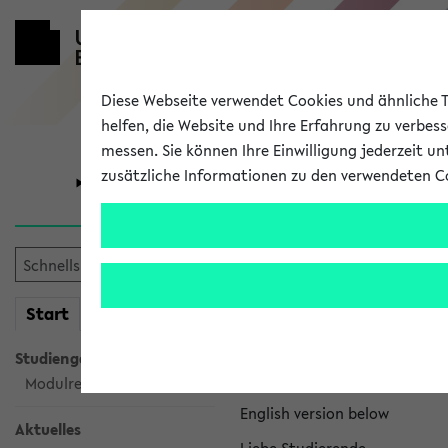
Diese Webseite verwendet Cookies und ähnliche Te
helfen, die Website und Ihre Erfahrung zu verbes
messen. Sie können Ihre Einwilligung jederzeit u
zusätzliche Informationen zu den verwendeten C
Universität
Forschung
eKVV News
mein
Start
eKVV
Nachhaltigkeitspr
Studiengangsauswahl
Per E-Mail eingestellt von na
Modulrecherche
English version below
Aktuelles