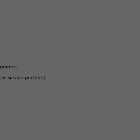
gramm/
>]
eer-service-portal/
>]