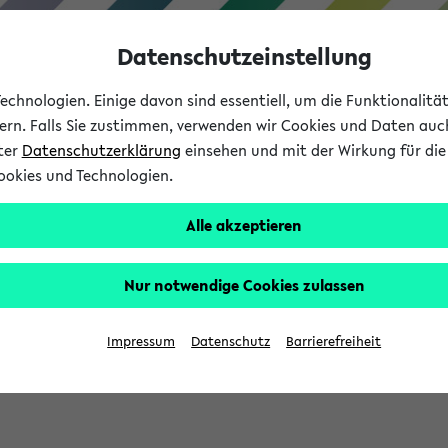
Datenschutzeinstellung
chnologien. Einige davon sind essentiell, um die Funktionalit
sern. Falls Sie zustimmen, verwenden wir Cookies und Daten auc
nter
Datenschutzerklärung
einsehen und mit der Wirkung für die 
ookies und Technologien.
Studium
Lehre
International
Alle akzeptieren
Nur notwendige Cookies zulassen
eis 2026: Bewerbungsphase gestartet (
Impressum
Datenschutz
Barrierefreiheit
chhaltigkeitsbuero@uni-bielefeld.de an den Verteiler 'Alle Studie