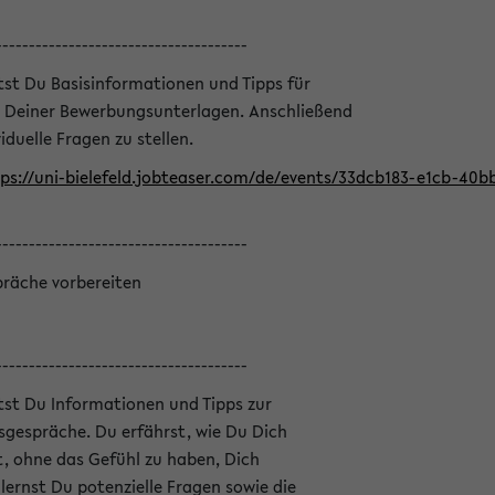
--------------------------------------
ltst Du Basisinformationen und Tipps für
 Deiner Bewerbungsunterlagen. Anschließend
iduelle Fragen zu stellen.
ps://uni-bielefeld.jobteaser.com/de/events/33dcb183-e1cb-40
--------------------------------------
präche vorbereiten
--------------------------------------
ltst Du Informationen und Tipps zur
sgespräche. Du erfährst, wie Du Dich
, ohne das Gefühl zu haben, Dich
ernst Du potenzielle Fragen sowie die