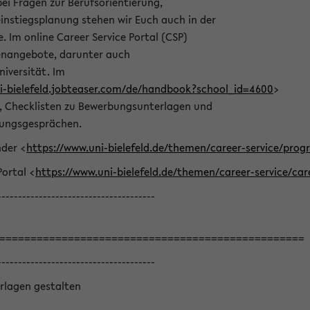
bei Fragen zur Berufsorientierung,
nstiegsplanung stehen wir Euch auch in der
e. Im online Career Service Portal (CSP)
llenangebote, darunter auch
niversität. Im
ni-bielefeld.jobteaser.com/de/handbook?school_id=4600
>
he, Checklisten zu Bewerbungsunterlagen und
lungsgesprächen.
nder <
https://www.uni-bielefeld.de/themen/career-service/pro
Portal <
https://www.uni-bielefeld.de/themen/career-service/car
--------------------------------------
=================================================
--------------------------------------
rlagen gestalten