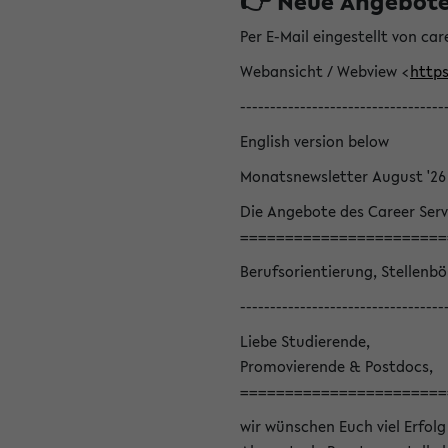
👉 Neue Angebote z
Per E-Mail eingestellt von car
Webansicht / Webview <
https
----------------------------------
English version below
Monatsnewsletter August '26
Die Angebote des Career Serv
=======================
Berufsorientierung, Stellenb
----------------------------------
Liebe Studierende,
Promovierende & Postdocs,
=======================
wir wünschen Euch viel Erfolg