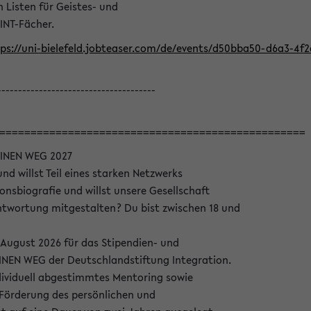
Listen für Geistes- und
INT-Fächer.
ps://uni-bielefeld.jobteaser.com/de/events/d50bba50-d6a3-4f
--------------------------------------
=================================================
INEN WEG 2027
nd willst Teil eines starken Netzwerks
onsbiografie und willst unsere Gesellschaft
wortung mitgestalten? Du bist zwischen 18 und
 August 2026 für das Stipendien- und
EN WEG der Deutschlandstiftung Integration.
dividuell abgestimmtes Mentoring sowie
 Förderung des persönlichen und