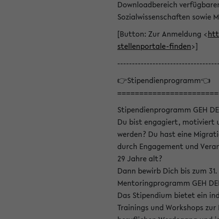
Downloadbereich verfügbaren 
Sozialwissenschaften sowie M
[Button: Zur Anmeldung <
htt
stellenportale-finden
>]
----------------------------------
👉Stipendienprogramm👈
=======================
Stipendienprogramm GEH DE
Du bist engagiert, motiviert u
werden? Du hast eine Migrati
durch Engagement und Verant
29 Jahre alt?
Dann bewirb Dich bis zum 31.
Mentoringprogramm GEH DEIN
Das Stipendium bietet ein in
Trainings und Workshops zur