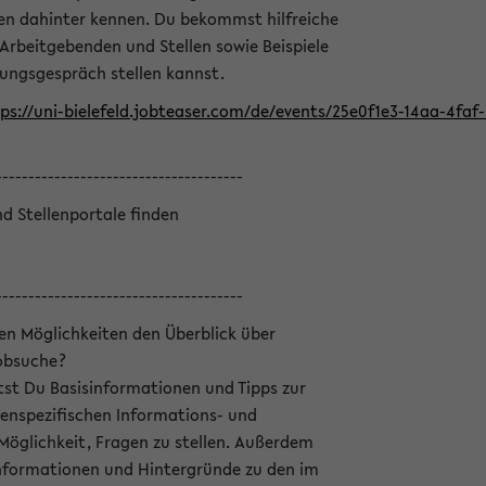
en dahinter kennen. Du bekommst hilfreiche
 Arbeitgebenden und Stellen sowie Beispiele
lungsgespräch stellen kannst.
ps://uni-bielefeld.jobteaser.com/de/events/25e0f1e3-14aa-4fa
--------------------------------------
nd Stellenportale finden
--------------------------------------
hen Möglichkeiten den Überblick über
Jobsuche?
ltst Du Basisinformationen und Tipps zur
enspezifischen Informations- und
 Möglichkeit, Fragen zu stellen. Außerdem
Informationen und Hintergründe zu den im