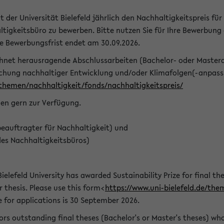
t der Universität Bielefeld jährlich den Nachhaltigkeitspreis für
tigkeitsbüro zu bewerben. Bitte nutzen Sie für Ihre Bewerbung
ie Bewerbungsfrist endet am 30.09.2026.
chnet herausragende Abschlussarbeiten (Bachelor- oder Master
schung nachhaltiger Entwicklung und/oder Klimafolgen(-anpassu
/themen/nachhaltigkeit/fonds/nachhaltigkeitspreis/
nen gern zur Verfügung.
eauftragter für Nachhaltigkeit) und
des Nachhaltigkeitsbüros)
ielefeld University has awarded Sustainability Prize for final the
r thesis. Please use this form<
https://www.uni-bielefeld.de/the
e for applications is 30 September 2026.
rs outstanding final theses (Bachelor's or Master's theses) whos