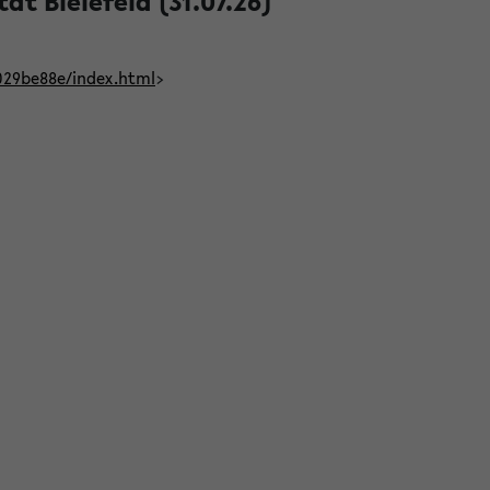
t Bielefeld (31.07.26)
029be88e/index.html
>