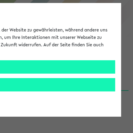
eKVV
ät der Website zu gewährleisten, während andere uns
h, um Ihre Interaktionen mit unserer Webseite zu
Zukunft widerrufen. Auf der Seite finden Sie auch
Meine Uni
EN
ANMELDEN
06.08.26)
renden':