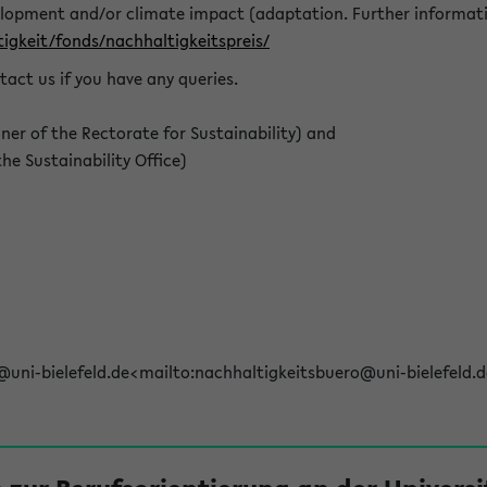
elopment and/or climate impact (adaptation. Further informat
igkeit/fonds/nachhaltigkeitspreis/
tact us if you have any queries.
r of the Rectorate for Sustainability) and
e Sustainability Office)
@uni-bielefeld.de<mailto:nachhaltigkeitsbuero@uni-bielefeld.