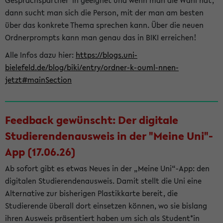
Gesprächspartner*in geeignet und wenn man die Wahl hat,
dann sucht man sich die Person, mit der man am besten
über das konkrete Thema sprechen kann. Über die neuen
Ordnerprompts kann man genau das in BIKI erreichen!
Alle Infos dazu hier:
https://blogs.uni-
bielefeld.de/blog/biki/entry/ordner-k-ouml-nnen-
jetzt#mainSection
Feedback gewünscht: Der digitale
Studierendenausweis in der "Meine Uni"-
App (17.06.26)
Ab sofort gibt es etwas Neues in der „Meine Uni“-App: den
digitalen Studierendenausweis. Damit stellt die Uni eine
Alternative zur bisherigen Plastikkarte bereit, die
Studierende überall dort einsetzen können, wo sie bislang
ihren Ausweis präsentiert haben um sich als Student*in