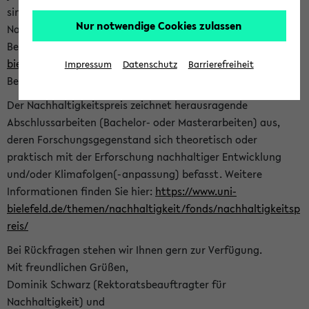
sind herzlich eingeladen sich mit Ihrer Abschlussarbeit beim
Nur notwendige Cookies zulassen
Nachhaltigkeitsbüro zu bewerben. Bitte nutzen Sie für Ihre
Bewerbung dieses Formular<
https://formulare.uni-
bielefeld.de/frontend-server/form/provide/913/
>. Die
Impressum
Datenschutz
Barrierefreiheit
Bewerbungsfrist endet am 30.09.2026.
Der Nachhaltigkeitspreis zeichnet herausragende
Abschlussarbeiten (Bachelor- oder Masterarbeiten) aus,
deren Forschungsgegenstand sich theoretisch oder
praktisch mit der Erforschung nachhaltiger Entwicklung
und/oder Klimafolgen(-anpassung) befasst. Weitere
Informationen finden Sie hier:
https://www.uni-
bielefeld.de/themen/nachhaltigkeit/fonds/nachhaltigkeitsp
reis/
Bei Rückfragen stehen wir Ihnen gern zur Verfügung.
Mit freundlichen Grüßen,
Dominik Schwarz (Rektoratsbeauftragter für
Nachhaltigkeit) und