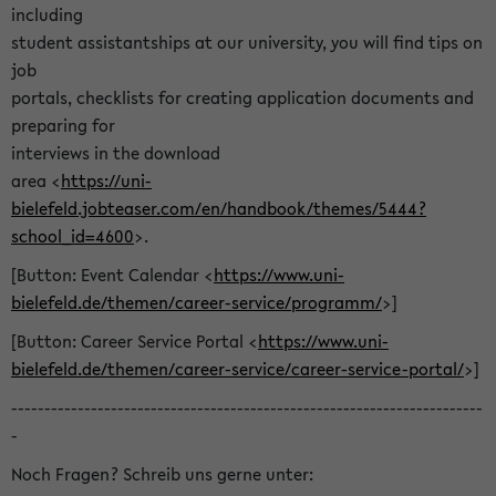
including
student assistantships at our university, you will find tips on
job
portals, checklists for creating application documents and
preparing for
interviews in the download
area <
https://uni-
bielefeld.jobteaser.com/en/handbook/themes/5444?
school_id=4600
>.
[Button: Event Calendar <
https://www.uni-
bielefeld.de/themen/career-service/programm/
>]
[Button: Career Service Portal <
https://www.uni-
bielefeld.de/themen/career-service/career-service-portal/
>]
-----------------------------------------------------------------------
-
Noch Fragen? Schreib uns gerne unter: