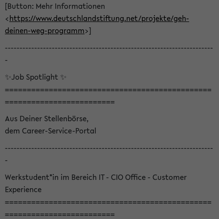
[Button: Mehr Informationen
<
https://www.deutschlandstiftung.net/projekte/geh-
deinen-weg-programm
>]
-----------------------------------------------------------------------
-
✨Job Spotlight ✨
===============================================
=========================
Aus Deiner Stellenbörse,
dem Career-Service-Portal
-----------------------------------------------------------------------
-
Werkstudent*in im Bereich IT - CIO Office - Customer
Experience
===============================================
=========================