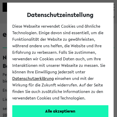
Datenschutzeinstellung
eKVV
Diese Webseite verwendet Cookies und ähnliche
eKVV News
Technologien. Einige davon sind essentiell, um die
Funktionalität der Website zu gewährleisten,
während andere uns helfen, die Website und Ihre
Erfahrung zu verbessern. Falls Sie zustimmen,
Nachhaltigkeitspreis 2026:
verwenden wir Cookies und Daten auch, um Ihre
Bewerbungsphase gestartet (06.08.26)
Interaktionen mit unserer Webseite zu messen. Sie
können Ihre Einwilligung jederzeit unter
Per E-Mail eingestellt von nachhaltigkeitsbuero@uni-
Datenschutzerklärung
einsehen und mit der
bielefeld.de an den Verteiler 'Alle Studierenden':
Wirkung für die Zukunft widerrufen. Auf der Seite
English version below
finden Sie auch zusätzliche Informationen zu den
verwendeten Cookies und Technologien.
Liebe Studierende,
seit 2023 verleiht das Rektorat der Universität Bielefeld
Alle akzeptieren
jährlich den Nachhaltigkeitspreis für Abschlussarbeiten. Sie