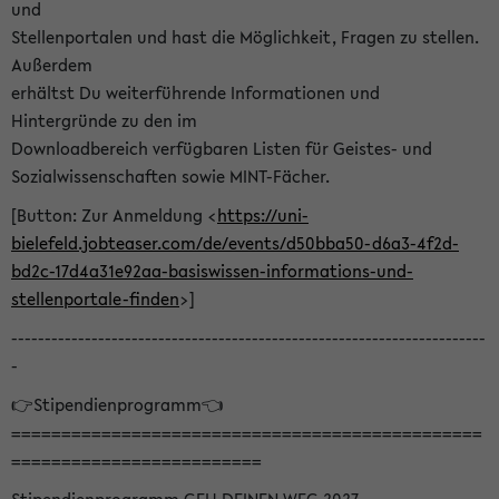
und
Stellenportalen und hast die Möglichkeit, Fragen zu stellen.
Außerdem
erhältst Du weiterführende Informationen und
Hintergründe zu den im
Downloadbereich verfügbaren Listen für Geistes- und
Sozialwissenschaften sowie MINT-Fächer.
[Button: Zur Anmeldung <
https://uni-
bielefeld.jobteaser.com/de/events/d50bba50-d6a3-4f2d-
bd2c-17d4a31e92aa-basiswissen-informations-und-
stellenportale-finden
>]
-----------------------------------------------------------------------
-
👉Stipendienprogramm👈
===============================================
=========================