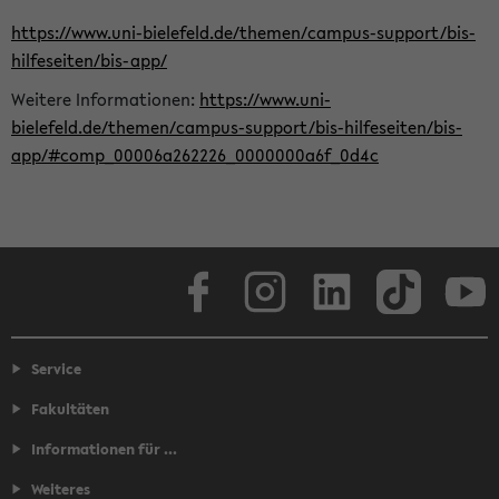
https://www.uni-bielefeld.de/themen/campus-support/bis-
hilfeseiten/bis-app/
Weitere Informationen:
https://www.uni-
bielefeld.de/themen/campus-support/bis-hilfeseiten/bis-
app/#comp_00006a262226_0000000a6f_0d4c
Facebook
Instagram
LinkedIn
TikTok
Youtube
Service
Fakultäten
Informationen für ...
Weiteres