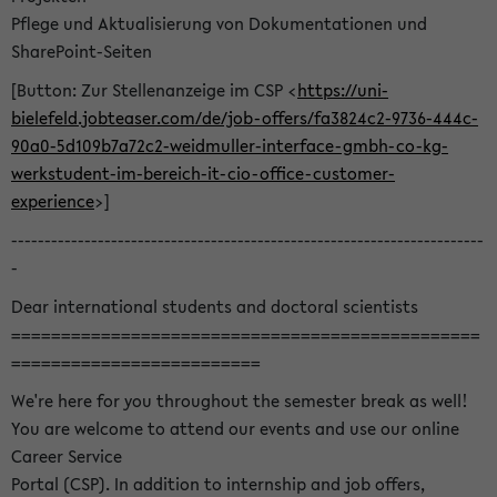
Pflege und Aktualisierung von Dokumentationen und
SharePoint-Seiten
[Button: Zur Stellenanzeige im CSP <
https://uni-
bielefeld.jobteaser.com/de/job-offers/fa3824c2-9736-444c-
90a0-5d109b7a72c2-weidmuller-interface-gmbh-co-kg-
werkstudent-im-bereich-it-cio-office-customer-
experience
>]
-----------------------------------------------------------------------
-
Dear international students and doctoral scientists
===============================================
=========================
We're here for you throughout the semester break as well!
You are welcome to attend our events and use our online
Career Service
Portal (CSP). In addition to internship and job offers,