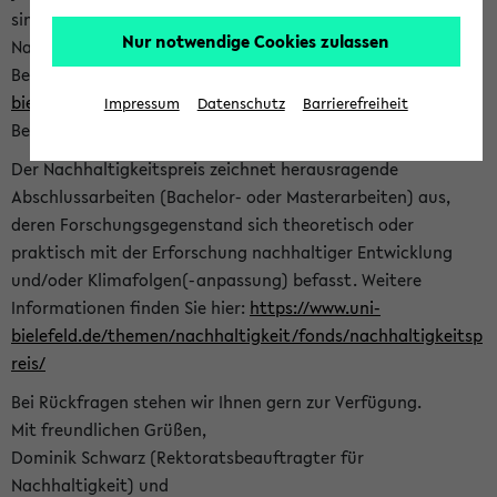
sind herzlich eingeladen sich mit Ihrer Abschlussarbeit beim
Nur notwendige Cookies zulassen
Nachhaltigkeitsbüro zu bewerben. Bitte nutzen Sie für Ihre
Bewerbung dieses Formular<
https://formulare.uni-
bielefeld.de/frontend-server/form/provide/913/
>. Die
Impressum
Datenschutz
Barrierefreiheit
Bewerbungsfrist endet am 30.09.2026.
Der Nachhaltigkeitspreis zeichnet herausragende
Abschlussarbeiten (Bachelor- oder Masterarbeiten) aus,
deren Forschungsgegenstand sich theoretisch oder
praktisch mit der Erforschung nachhaltiger Entwicklung
und/oder Klimafolgen(-anpassung) befasst. Weitere
Informationen finden Sie hier:
https://www.uni-
bielefeld.de/themen/nachhaltigkeit/fonds/nachhaltigkeitsp
reis/
Bei Rückfragen stehen wir Ihnen gern zur Verfügung.
Mit freundlichen Grüßen,
Dominik Schwarz (Rektoratsbeauftragter für
Nachhaltigkeit) und