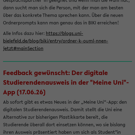
Gesprächspartner*in geeignet und wenn man die Wahl hat,
dann sucht man sich die Person, mit der man am besten
über das konkrete Thema sprechen kann. Über die neuen
Ordnerprompts kann man genau das in BIKI erreichen!
Alle Infos dazu hier:
https://blogs.uni-
bielefeld.de/blog/biki/entry/ordner-k-ouml-nnen-
jetzt#mainSection
Feedback gewünscht: Der digitale
Studierendenausweis in der "Meine Uni"-
App (17.06.26)
Ab sofort gibt es etwas Neues in der „Meine Uni“-App: den
digitalen Studierendenausweis. Damit stellt die Uni eine
Alternative zur bisherigen Plastikkarte bereit, die
Studierende überall dort einsetzen können, wo sie bislang
ihren Ausweis präsentiert haben um sich als Student*in