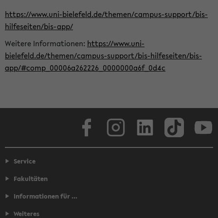
https://www.uni-bielefeld.de/themen/campus-support/bis-
hilfeseiten/bis-app/
Weitere Informationen:
https://www.uni-
bielefeld.de/themen/campus-support/bis-hilfeseiten/bis-
app/#comp_00006a262226_0000000a6f_0d4c
Facebook
Instagram
LinkedIn
TikTok
Youtube
Service
Fakultäten
Informationen für ...
Weiteres