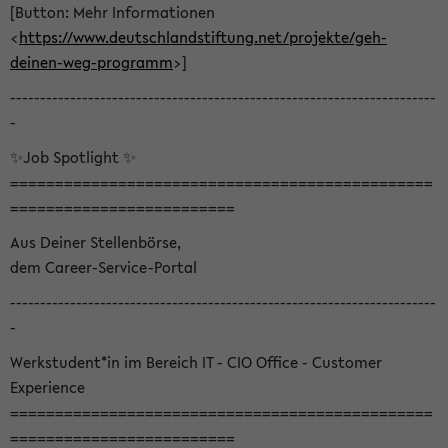
[Button: Mehr Informationen
<
https://www.deutschlandstiftung.net/projekte/geh-
deinen-weg-programm
>]
-----------------------------------------------------------------------
-
✨Job Spotlight ✨
===============================================
=========================
Aus Deiner Stellenbörse,
dem Career-Service-Portal
-----------------------------------------------------------------------
-
Werkstudent*in im Bereich IT - CIO Office - Customer
Experience
===============================================
=========================