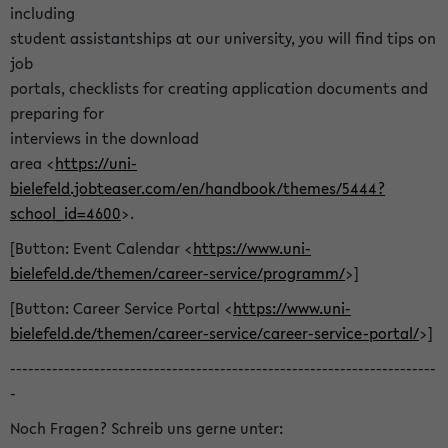
including
student assistantships at our university, you will find tips on
job
portals, checklists for creating application documents and
preparing for
interviews in the download
area <
https://uni-
bielefeld.jobteaser.com/en/handbook/themes/5444?
school_id=4600
>.
[Button: Event Calendar <
https://www.uni-
bielefeld.de/themen/career-service/programm/
>]
[Button: Career Service Portal <
https://www.uni-
bielefeld.de/themen/career-service/career-service-portal/
>]
-----------------------------------------------------------------------
-
Noch Fragen? Schreib uns gerne unter: