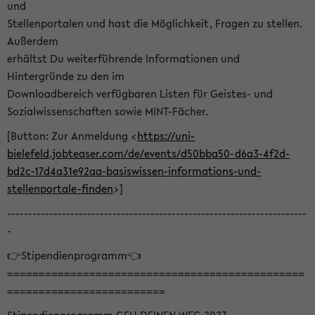
und
Stellenportalen und hast die Möglichkeit, Fragen zu stellen.
Außerdem
erhältst Du weiterführende Informationen und
Hintergründe zu den im
Downloadbereich verfügbaren Listen für Geistes- und
Sozialwissenschaften sowie MINT-Fächer.
[Button: Zur Anmeldung <
https://uni-
bielefeld.jobteaser.com/de/events/d50bba50-d6a3-4f2d-
bd2c-17d4a31e92aa-basiswissen-informations-und-
stellenportale-finden
>]
-----------------------------------------------------------------------
-
👉Stipendienprogramm👈
===============================================
=========================