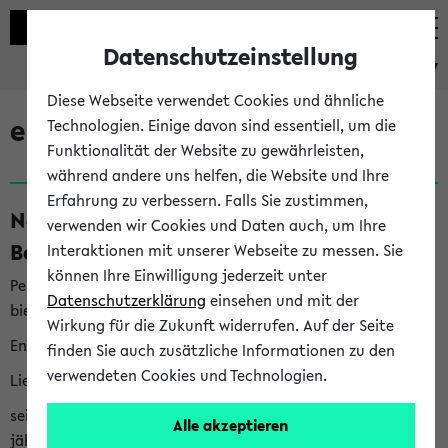
Datenschutzeinstellung
eKVV
Diese Webseite verwendet Cookies und ähnliche
eKVV News
Technologien. Einige davon sind essentiell, um die
Funktionalität der Website zu gewährleisten,
während andere uns helfen, die Website und Ihre
Erfahrung zu verbessern. Falls Sie zustimmen,
Nachhaltigkeitspreis 2026:
verwenden wir Cookies und Daten auch, um Ihre
Bewerbungsphase gestartet (06.08.26)
Interaktionen mit unserer Webseite zu messen. Sie
können Ihre Einwilligung jederzeit unter
Per E-Mail eingestellt von nachhaltigkeitsbuero@uni-
Datenschutzerklärung
einsehen und mit der
bielefeld.de an den Verteiler 'Alle Studierenden':
Wirkung für die Zukunft widerrufen. Auf der Seite
English version below
finden Sie auch zusätzliche Informationen zu den
verwendeten Cookies und Technologien.
Liebe Studierende,
seit 2023 verleiht das Rektorat der Universität Bielefeld
Alle akzeptieren
jährlich den Nachhaltigkeitspreis für Abschlussarbeiten. Sie