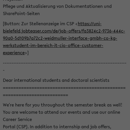
Pflege und Aktualisierung von Dokumentationen und
SharePoint-Seiten
[Button: Zur Stellenanzeige im CSP <
https://uni-
bielefeld.jobteaser.com/de/job-offers/fa3824c2-9736-444c-
90a0-5d109b7a72c2-weidmuller-interface-gmbh-co-kg-
werkstudent-im-bereich-it-cio-office-customer-
experience
>]
-----------------------------------------------------------------------
-
Dear international students and doctoral scientists
===============================================
=========================
We're here for you throughout the semester break as well!
You are welcome to attend our events and use our online
Career Service
Portal (CSP). In addition to internship and job offers,