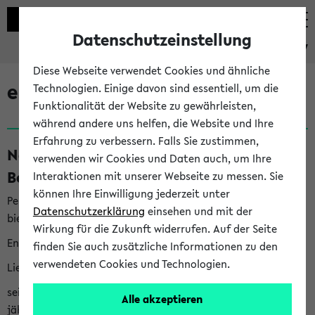
Datenschutzeinstellung
eKVV
Diese Webseite verwendet Cookies und ähnliche
eKVV News
Technologien. Einige davon sind essentiell, um die
Funktionalität der Website zu gewährleisten,
während andere uns helfen, die Website und Ihre
Erfahrung zu verbessern. Falls Sie zustimmen,
Nachhaltigkeitspreis 2026:
verwenden wir Cookies und Daten auch, um Ihre
Bewerbungsphase gestartet (06.08.26)
Interaktionen mit unserer Webseite zu messen. Sie
können Ihre Einwilligung jederzeit unter
Per E-Mail eingestellt von nachhaltigkeitsbuero@uni-
Datenschutzerklärung
einsehen und mit der
bielefeld.de an den Verteiler 'Alle Studierenden':
Wirkung für die Zukunft widerrufen. Auf der Seite
English version below
finden Sie auch zusätzliche Informationen zu den
verwendeten Cookies und Technologien.
Liebe Studierende,
seit 2023 verleiht das Rektorat der Universität Bielefeld
Alle akzeptieren
jährlich den Nachhaltigkeitspreis für Abschlussarbeiten. Sie