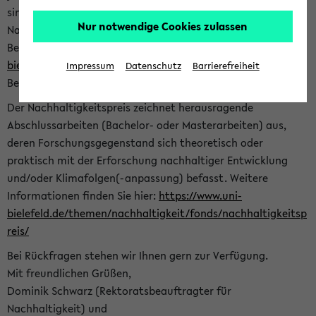
sind herzlich eingeladen sich mit Ihrer Abschlussarbeit beim
Nur notwendige Cookies zulassen
Nachhaltigkeitsbüro zu bewerben. Bitte nutzen Sie für Ihre
Bewerbung dieses Formular<
https://formulare.uni-
bielefeld.de/frontend-server/form/provide/913/
>. Die
Impressum
Datenschutz
Barrierefreiheit
Bewerbungsfrist endet am 30.09.2026.
Der Nachhaltigkeitspreis zeichnet herausragende
Abschlussarbeiten (Bachelor- oder Masterarbeiten) aus,
deren Forschungsgegenstand sich theoretisch oder
praktisch mit der Erforschung nachhaltiger Entwicklung
und/oder Klimafolgen(-anpassung) befasst. Weitere
Informationen finden Sie hier:
https://www.uni-
bielefeld.de/themen/nachhaltigkeit/fonds/nachhaltigkeitsp
reis/
Bei Rückfragen stehen wir Ihnen gern zur Verfügung.
Mit freundlichen Grüßen,
Dominik Schwarz (Rektoratsbeauftragter für
Nachhaltigkeit) und