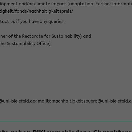
elopment and/or climate impact (adaptation. Further informat
igkeit/fonds/nachhaltigkeitspreis/
tact us if you have any queries.
r of the Rectorate for Sustainability) and
e Sustainability Office)
@uni-bielefeld.de<mailto:nachhaltigkeitsbuero@uni-bielefeld.