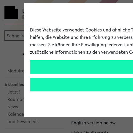
Diese Webseite verwendet Cookies und ähnliche Te
helfen, die Website und Ihre Erfahrung zu verbes
messen. Sie können Ihre Einwilligung jederzeit u
mein
Start
eKVV
zusätzliche Informationen zu den verwendeten C
Universität
Forschung
Studiengangsauswahl
eKVV News
Modulrecherche
Aktuelles
Jetzt!
Raumänderungen
Nachhaltigkeitspr
News
Per E-Mail eingestellt von na
Kalenderintegration
und Newsfeeds
English version below