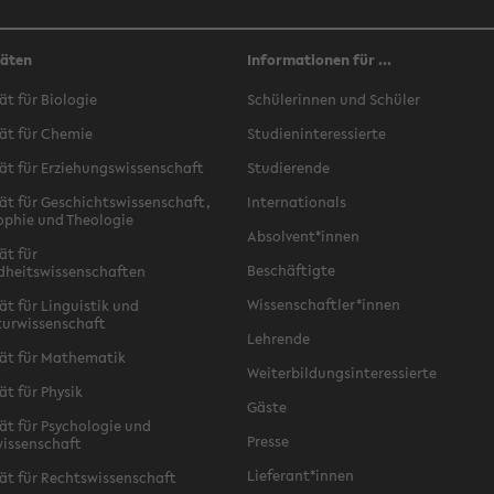
täten
Informationen für ...
ät für Biologie
Schülerinnen und Schüler
ät für Chemie
Studieninteressierte
ät für Erziehungswissenschaft
Studierende
ät für Geschichtswissenschaft,
Internationals
ophie und Theologie
Absolvent*innen
ät für
Beschäftigte
dheitswissenschaften
Wissenschaftler*innen
ät für Linguistik und
turwissenschaft
Lehrende
ät für Mathematik
Weiterbildungsinteressierte
ät für Physik
Gäste
ät für Psychologie und
Presse
issenschaft
Lieferant*innen
ät für Rechtswissenschaft