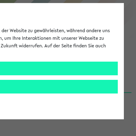
eKVV
ät der Website zu gewährleisten, während andere uns
h, um Ihre Interaktionen mit unserer Webseite zu
Zukunft widerrufen. Auf der Seite finden Sie auch
Meine Uni
EN
ANMELDEN
06.08.26)
renden':