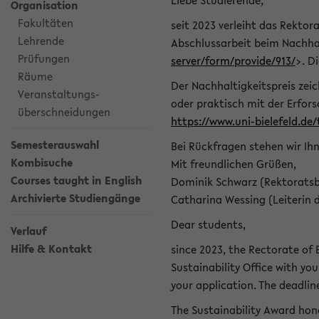
Liebe Studierende,
Organisation
Fakultäten
seit 2023 verleiht das Rektora
Lehrende
Abschlussarbeit beim Nachhal
Prüfungen
server/form/provide/913/
>. D
Räume
Der Nachhaltigkeitspreis zei
Veranstaltungs-
oder praktisch mit der Erfor
überschneidungen
https://www.uni-bielefeld.de
Semesterauswahl
Bei Rückfragen stehen wir Ih
Kombisuche
Mit freundlichen Grüßen,
Courses taught in English
Dominik Schwarz (Rektoratsb
Archivierte Studiengänge
Catharina Wessing (Leiterin 
Dear students,
Verlauf
Hilfe & Kontakt
since 2023, the Rectorate of B
Sustainability Office with you
your application. The deadlin
The Sustainability Award hono