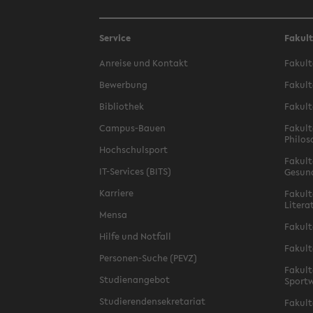
Service
Fakul
Anreise und Kontakt
Fakult
Bewerbung
Fakult
Bibliothek
Fakult
Campus-Bauen
Fakult
Philos
Hochschulsport
Fakult
IT-Services (BITS)
Gesun
Karriere
Fakult
Litera
Mensa
Fakult
Hilfe und Notfall
Fakult
Personen-Suche (PEVZ)
Fakult
Studienangebot
Sportw
Studierendensekretariat
Fakult