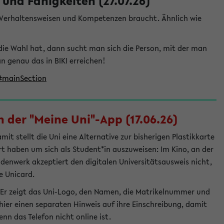
und Fähigkeiten (27.07.26)
e Verhaltensweisen und Kompetenzen braucht. Ähnlich wie
die Wahl hat, dann sucht man sich die Person, mit der man
genau das in BIKI erreichen!
t#mainSection
 der "Meine Uni"-App (17.06.26)
t stellt die Uni eine Alternative zur bisherigen Plastikkarte
ert haben um sich als Student*in auszuweisen: Im Kino, an der
ndenwerk akzeptiert den digitalen Universitätsausweis nicht,
e Unicard.
 Er zeigt das Uni-Logo, den Namen, die Matrikelnummer und
ier einen separaten Hinweis auf ihre Einschreibung, damit
nn das Telefon nicht online ist.