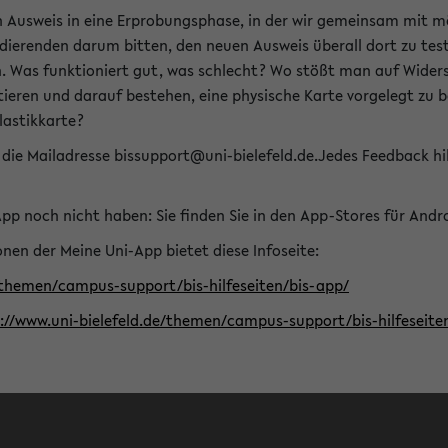
n Ausweis in eine Erprobungsphase, in der wir gemeinsam mit m
dierenden darum bitten, den neuen Ausweis überall dort zu test
n. Was funktioniert gut, was schlecht? Wo stößt man auf Widers
ptieren und darauf bestehen, eine physische Karte vorgelegt z
Plastikkarte?
die Mailadresse bissupport@uni-bielefeld.de.Jedes Feedback hil
-App noch nicht haben: Sie finden Sie in den App-Stores für And
nen der Meine Uni-App bietet diese Infoseite:
/themen/campus-support/bis-hilfeseiten/bis-app/
s://www.uni-bielefeld.de/themen/campus-support/bis-hilfese