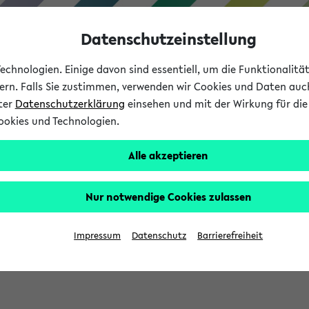
Datenschutzeinstellung
chnologien. Einige davon sind essentiell, um die Funktionalit
sern. Falls Sie zustimmen, verwenden wir Cookies und Daten auc
nter
Datenschutzerklärung
einsehen und mit der Wirkung für die 
ookies und Technologien.
Studium
Lehre
International
Alle akzeptieren
Nur notwendige Cookies zulassen
eis 2026: Bewerbungsphase gestartet (
Impressum
Datenschutz
Barrierefreiheit
chhaltigkeitsbuero@uni-bielefeld.de an den Verteiler 'Alle Studie