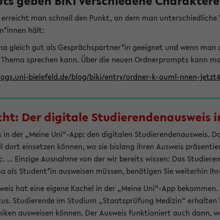
s geben BIKI verschiedene Charaktere 
t erreicht man schnell den Punkt, an dem man unterschiedlich
n*innen hält:
hema gleich gut als Gesprächspartner*in geeignet und wenn man 
 Thema sprechen kann. Über die neuen Ordnerprompts kann man 
logs.uni-bielefeld.de/blog/biki/entry/ordner-k-ouml-nnen-jetz
t: Der digitale Studierendenausweis in
 in der „Meine Uni“-App: den digitalen Studierendenausweis. Dami
ll dort einsetzen können, wo sie bislang ihren Ausweis präsenti
 ... Einzige Ausnahme von der wir bereits wissen: Das Studiere
sa als Student*in ausweisen müssen, benötigen Sie weiterhin Ihr
weis hat eine eigene Kachel in der „Meine Uni“-App bekommen.
tus. Studierende im Studium „Staatsprüfung Medizin“ erhalten h
liniken ausweisen können. Der Ausweis funktioniert auch dann, we