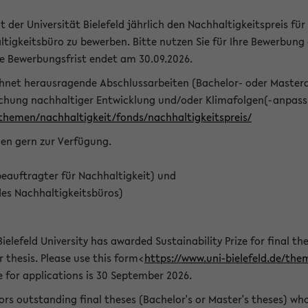
t der Universität Bielefeld jährlich den Nachhaltigkeitspreis für
tigkeitsbüro zu bewerben. Bitte nutzen Sie für Ihre Bewerbung
ie Bewerbungsfrist endet am 30.09.2026.
chnet herausragende Abschlussarbeiten (Bachelor- oder Master
schung nachhaltiger Entwicklung und/oder Klimafolgen(-anpassu
/themen/nachhaltigkeit/fonds/nachhaltigkeitspreis/
nen gern zur Verfügung.
eauftragter für Nachhaltigkeit) und
des Nachhaltigkeitsbüros)
ielefeld University has awarded Sustainability Prize for final the
r thesis. Please use this form<
https://www.uni-bielefeld.de/the
e for applications is 30 September 2026.
rs outstanding final theses (Bachelor's or Master's theses) whos