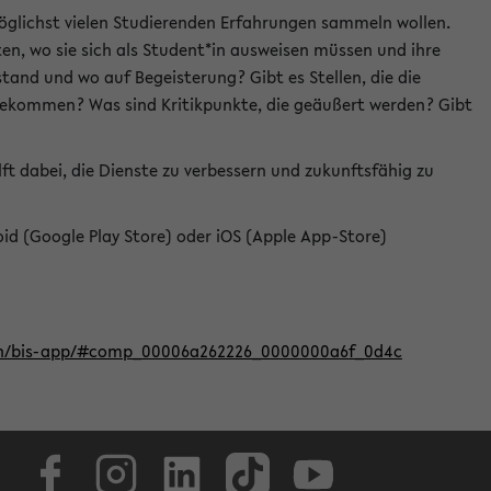
öglichst vielen Studierenden Erfahrungen sammeln wollen.
en, wo sie sich als Student*in ausweisen müssen und ihre
tand und wo auf Begeisterung? Gibt es Stellen, die die
u bekommen? Was sind Kritikpunkte, die geäußert werden? Gibt
ft dabei, die Dienste zu verbessern und zukunftsfähig zu
roid (Google Play Store) oder iOS (Apple App-Store)
iten/bis-app/#comp_00006a262226_0000000a6f_0d4c
Facebook
Instagram
LinkedIn
TikTok
Youtube