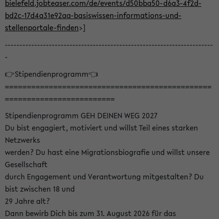
bielefeld.jobteaser.com/de/events/d50bba50-d6a3-4f2d-
bd2c-17d4a31e92aa-basiswissen-informations-und-
stellenportale-finden
>]
-----------------------------------------------------------------------
-
👉Stipendienprogramm👈
===============================================
=========================
Stipendienprogramm GEH DEINEN WEG 2027
Du bist engagiert, motiviert und willst Teil eines starken
Netzwerks
werden? Du hast eine Migrationsbiografie und willst unsere
Gesellschaft
durch Engagement und Verantwortung mitgestalten? Du
bist zwischen 18 und
29 Jahre alt?
Dann bewirb Dich bis zum 31. August 2026 für das