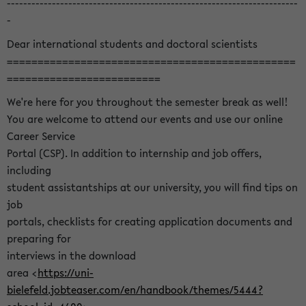
-----------------------------------------------------------------------
-
Dear international students and doctoral scientists
===============================================
=========================
We're here for you throughout the semester break as well!
You are welcome to attend our events and use our online
Career Service
Portal (CSP). In addition to internship and job offers,
including
student assistantships at our university, you will find tips on
job
portals, checklists for creating application documents and
preparing for
interviews in the download
area <
https://uni-
bielefeld.jobteaser.com/en/handbook/themes/5444?