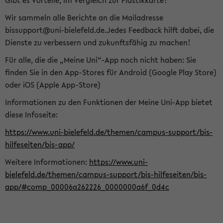
Gibt es Vorteile, im Vergleich zur Plastikkarte?
Wir sammeln alle Berichte an die Mailadresse
bissupport@uni-bielefeld.de.Jedes Feedback hilft dabei, die
Dienste zu verbessern und zukunftsfähig zu machen!
Für alle, die die „Meine Uni“-App noch nicht haben: Sie
finden Sie in den App-Stores für Android (Google Play Store)
oder iOS (Apple App-Store)
Informationen zu den Funktionen der Meine Uni-App bietet
diese Infoseite:
https://www.uni-bielefeld.de/themen/campus-support/bis-
hilfeseiten/bis-app/
Weitere Informationen:
https://www.uni-
bielefeld.de/themen/campus-support/bis-hilfeseiten/bis-
app/#comp_00006a262226_0000000a6f_0d4c