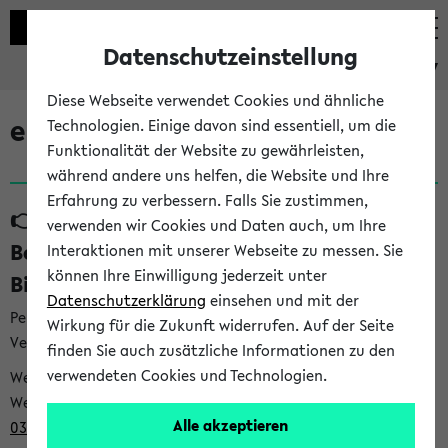
Datenschutzeinstellung
eKVV
Diese Webseite verwendet Cookies und ähnliche
eKVV News
Technologien. Einige davon sind essentiell, um die
Funktionalität der Website zu gewährleisten,
während andere uns helfen, die Website und Ihre
Erfahrung zu verbessern. Falls Sie zustimmen,
👉 Neue Angebote zur
verwenden wir Cookies und Daten auch, um Ihre
Berufsorientierung an der Universität
Interaktionen mit unserer Webseite zu messen. Sie
können Ihre Einwilligung jederzeit unter
Bielefeld (31.07.26)
Datenschutzerklärung
einsehen und mit der
Per E-Mail eingestellt von career@uni-bielefeld.de an den
Wirkung für die Zukunft widerrufen. Auf der Seite
Verteiler 'Alle Studierenden':
finden Sie auch zusätzliche Informationen zu den
verwendeten Cookies und Technologien.
Webansicht /
Webview <
https://t9be21bfb.emailsys1a.net/mailing/203/932
Alle akzeptieren
0396/1007481/2/5c029be88e/index.html
>