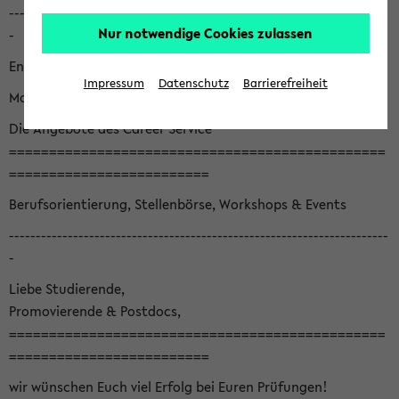
-----------------------------------------------------------------------
Nur notwendige Cookies zulassen
-
English version below
Impressum
Datenschutz
Barrierefreiheit
Monatsnewsletter August '26
Die Angebote des Career Service
===============================================
=========================
Berufsorientierung, Stellenbörse, Workshops & Events
-----------------------------------------------------------------------
-
Liebe Studierende,
Promovierende & Postdocs,
===============================================
=========================
wir wünschen Euch viel Erfolg bei Euren Prüfungen!