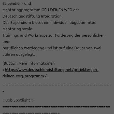
Stipendien- und
Mentoringprogramm GEH DEINEN WEG der
Deutschlandstiftung Integration.
Das Stipendium bietet ein individuell abgestimmtes
Mentoring sowie
Trainings und Workshops zur Förderung des persönlichen
und
beruflichen Werdegang und ist auf eine Dauer von zwei
Jahren ausgelegt.
[Button: Mehr Informationen
<
https://www.deutschlandstiftung.net/projekte/geh-
deinen-weg-programm
>]
-----------------------------------------------------------------------
-
✨Job Spotlight ✨
===============================================
=========================