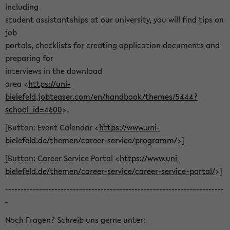
including
student assistantships at our university, you will find tips on
job
portals, checklists for creating application documents and
preparing for
interviews in the download
area <
https://uni-
bielefeld.jobteaser.com/en/handbook/themes/5444?
school_id=4600
>.
[Button: Event Calendar <
https://www.uni-
bielefeld.de/themen/career-service/programm/
>]
[Button: Career Service Portal <
https://www.uni-
bielefeld.de/themen/career-service/career-service-portal/
>]
-----------------------------------------------------------------------
-
Noch Fragen? Schreib uns gerne unter: