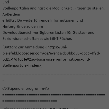
und
Stellenportalen und hast die Möglichkeit, Fragen zu stellen.
Außerdem
erhältst Du weiterführende Informationen und
Hintergründe zu den im
Downloadbereich verfügbaren Listen für Geistes- und
Sozialwissenschaften sowie MINT-Fächer.
[Button: Zur Anmeldung <
https://uni-
bielefeld.jobteaser.com/de/events/d50bba50-d6a3-4f2d-
bd2c-17d4a31e92aa-basiswissen-informations-und-
stellenportale-finden
>]
-----------------------------------------------------------------------
-
👉Stipendienprogramm👈
===============================================
=========================