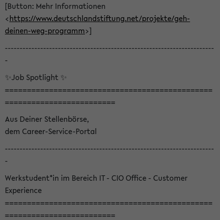
[Button: Mehr Informationen
<
https://www.deutschlandstiftung.net/projekte/geh-
deinen-weg-programm
>]
-----------------------------------------------------------------------
-
✨Job Spotlight ✨
===============================================
=========================
Aus Deiner Stellenbörse,
dem Career-Service-Portal
-----------------------------------------------------------------------
-
Werkstudent*in im Bereich IT - CIO Office - Customer
Experience
===============================================
=========================