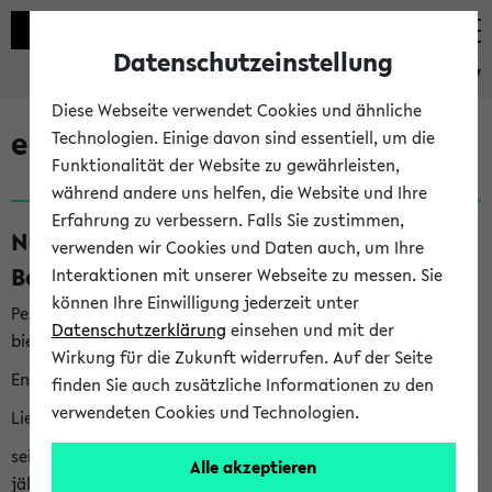
Datenschutzeinstellung
eKVV
Diese Webseite verwendet Cookies und ähnliche
eKVV News
Technologien. Einige davon sind essentiell, um die
Funktionalität der Website zu gewährleisten,
während andere uns helfen, die Website und Ihre
Erfahrung zu verbessern. Falls Sie zustimmen,
Nachhaltigkeitspreis 2026:
verwenden wir Cookies und Daten auch, um Ihre
Bewerbungsphase gestartet (06.08.26)
Interaktionen mit unserer Webseite zu messen. Sie
können Ihre Einwilligung jederzeit unter
Per E-Mail eingestellt von nachhaltigkeitsbuero@uni-
Datenschutzerklärung
einsehen und mit der
bielefeld.de an den Verteiler 'Alle Studierenden':
Wirkung für die Zukunft widerrufen. Auf der Seite
English version below
finden Sie auch zusätzliche Informationen zu den
verwendeten Cookies und Technologien.
Liebe Studierende,
seit 2023 verleiht das Rektorat der Universität Bielefeld
Alle akzeptieren
jährlich den Nachhaltigkeitspreis für Abschlussarbeiten. Sie