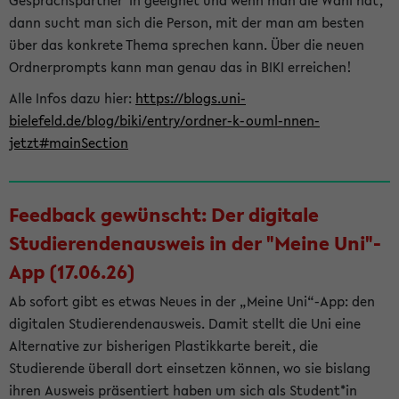
Gesprächspartner*in geeignet und wenn man die Wahl hat,
dann sucht man sich die Person, mit der man am besten
über das konkrete Thema sprechen kann. Über die neuen
Ordnerprompts kann man genau das in BIKI erreichen!
Alle Infos dazu hier:
https://blogs.uni-
bielefeld.de/blog/biki/entry/ordner-k-ouml-nnen-
jetzt#mainSection
Feedback gewünscht: Der digitale
Studierendenausweis in der "Meine Uni"-
App (17.06.26)
Ab sofort gibt es etwas Neues in der „Meine Uni“-App: den
digitalen Studierendenausweis. Damit stellt die Uni eine
Alternative zur bisherigen Plastikkarte bereit, die
Studierende überall dort einsetzen können, wo sie bislang
ihren Ausweis präsentiert haben um sich als Student*in