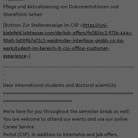
Pflege und Aktualisierung von Dokumentationen und
SharePoint-Seiten
[Button: Zur Stellenanzeige im CSP <
https://uni-
bielefeld.jobteaser.com/de/job-offers/fa3824c2-9736-444c-
90a0-5d109b7a72c2-weidmuller-interface-gmbh-co-kg-
werkstudent-im-bereich-it-cio-office-customer-
experience
>]
-----------------------------------------------------------------------
-
Dear international students and doctoral scientists
===============================================
=========================
We're here for you throughout the semester break as well!
You are welcome to attend our events and use our online
Career Service
Portal (CSP). In addition to internship and job offers,