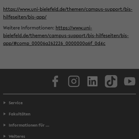
https://www.uni-bielefeld.de/themen/campus-support/bis-
hilfeseiten/bis-app/
Weitere Informationen:
https://www.uni-
bielefeld.de/themen/campus-support/bis-hilfeseiten/bis-
app/#comp_00006a262226_0000000a6f_0d4c
Facebook
Instagram
LinkedIn
TikTok
Youtube
Service
Fakultäten
Informationen für ...
Weiteres