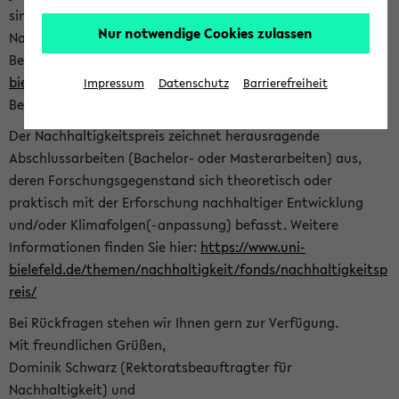
sind herzlich eingeladen sich mit Ihrer Abschlussarbeit beim
Nur notwendige Cookies zulassen
Nachhaltigkeitsbüro zu bewerben. Bitte nutzen Sie für Ihre
Bewerbung dieses Formular<
https://formulare.uni-
bielefeld.de/frontend-server/form/provide/913/
>. Die
Impressum
Datenschutz
Barrierefreiheit
Bewerbungsfrist endet am 30.09.2026.
Der Nachhaltigkeitspreis zeichnet herausragende
Abschlussarbeiten (Bachelor- oder Masterarbeiten) aus,
deren Forschungsgegenstand sich theoretisch oder
praktisch mit der Erforschung nachhaltiger Entwicklung
und/oder Klimafolgen(-anpassung) befasst. Weitere
Informationen finden Sie hier:
https://www.uni-
bielefeld.de/themen/nachhaltigkeit/fonds/nachhaltigkeitsp
reis/
Bei Rückfragen stehen wir Ihnen gern zur Verfügung.
Mit freundlichen Grüßen,
Dominik Schwarz (Rektoratsbeauftragter für
Nachhaltigkeit) und