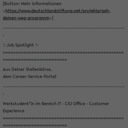
[Button: Mehr Informationen
<
https://www.deutschlandstiftung.net/projekte/geh-
deinen-weg-programm
>]
-----------------------------------------------------------------------
-
✨Job Spotlight ✨
===============================================
=========================
Aus Deiner Stellenbörse,
dem Career-Service-Portal
-----------------------------------------------------------------------
-
Werkstudent*in im Bereich IT - CIO Office - Customer
Experience
===============================================
=========================