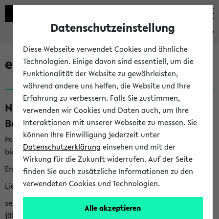
Datenschutzeinstellung
eKVV
Diese Webseite verwendet Cookies und ähnliche
eKVV News
Technologien. Einige davon sind essentiell, um die
Funktionalität der Website zu gewährleisten,
während andere uns helfen, die Website und Ihre
Erfahrung zu verbessern. Falls Sie zustimmen,
Nachhaltigkeitspreis 2026:
verwenden wir Cookies und Daten auch, um Ihre
Bewerbungsphase gestartet (06.08.26)
Interaktionen mit unserer Webseite zu messen. Sie
können Ihre Einwilligung jederzeit unter
Per E-Mail eingestellt von nachhaltigkeitsbuero@uni-
Datenschutzerklärung
einsehen und mit der
bielefeld.de an den Verteiler 'Alle Studierenden':
Wirkung für die Zukunft widerrufen. Auf der Seite
English version below
finden Sie auch zusätzliche Informationen zu den
verwendeten Cookies und Technologien.
Liebe Studierende,
seit 2023 verleiht das Rektorat der Universität Bielefeld
Alle akzeptieren
jährlich den Nachhaltigkeitspreis für Abschlussarbeiten. Sie