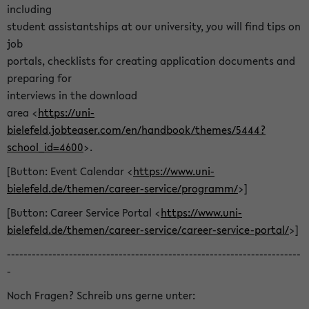
including
student assistantships at our university, you will find tips on
job
portals, checklists for creating application documents and
preparing for
interviews in the download
area <
https://uni-
bielefeld.jobteaser.com/en/handbook/themes/5444?
school_id=4600
>.
[Button: Event Calendar <
https://www.uni-
bielefeld.de/themen/career-service/programm/
>]
[Button: Career Service Portal <
https://www.uni-
bielefeld.de/themen/career-service/career-service-portal/
>]
-----------------------------------------------------------------------
-
Noch Fragen? Schreib uns gerne unter: