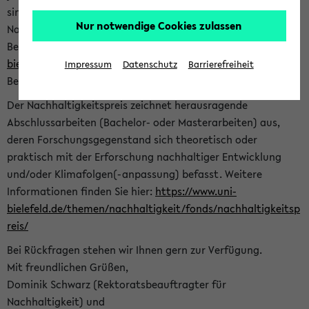
sind herzlich eingeladen sich mit Ihrer Abschlussarbeit beim
Nur notwendige Cookies zulassen
Nachhaltigkeitsbüro zu bewerben. Bitte nutzen Sie für Ihre
Bewerbung dieses Formular<
https://formulare.uni-
bielefeld.de/frontend-server/form/provide/913/
>. Die
Impressum
Datenschutz
Barrierefreiheit
Bewerbungsfrist endet am 30.09.2026.
Der Nachhaltigkeitspreis zeichnet herausragende
Abschlussarbeiten (Bachelor- oder Masterarbeiten) aus,
deren Forschungsgegenstand sich theoretisch oder
praktisch mit der Erforschung nachhaltiger Entwicklung
und/oder Klimafolgen(-anpassung) befasst. Weitere
Informationen finden Sie hier:
https://www.uni-
bielefeld.de/themen/nachhaltigkeit/fonds/nachhaltigkeitsp
reis/
Bei Rückfragen stehen wir Ihnen gern zur Verfügung.
Mit freundlichen Grüßen,
Dominik Schwarz (Rektoratsbeauftragter für
Nachhaltigkeit) und