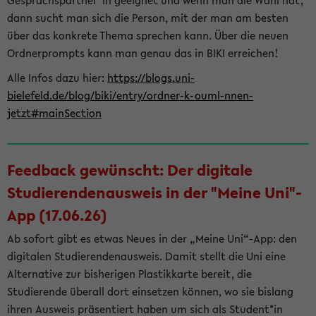
Gesprächspartner*in geeignet und wenn man die Wahl hat,
dann sucht man sich die Person, mit der man am besten
über das konkrete Thema sprechen kann. Über die neuen
Ordnerprompts kann man genau das in BIKI erreichen!
Alle Infos dazu hier:
https://blogs.uni-
bielefeld.de/blog/biki/entry/ordner-k-ouml-nnen-
jetzt#mainSection
Feedback gewünscht: Der digitale
Studierendenausweis in der "Meine Uni"-
App (17.06.26)
Ab sofort gibt es etwas Neues in der „Meine Uni“-App: den
digitalen Studierendenausweis. Damit stellt die Uni eine
Alternative zur bisherigen Plastikkarte bereit, die
Studierende überall dort einsetzen können, wo sie bislang
ihren Ausweis präsentiert haben um sich als Student*in