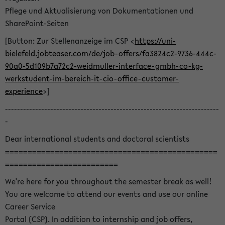
Pflege und Aktualisierung von Dokumentationen und
SharePoint-Seiten
[Button: Zur Stellenanzeige im CSP <
https://uni-
bielefeld.jobteaser.com/de/job-offers/fa3824c2-9736-444c-
90a0-5d109b7a72c2-weidmuller-interface-gmbh-co-kg-
werkstudent-im-bereich-it-cio-office-customer-
experience
>]
-----------------------------------------------------------------------
-
Dear international students and doctoral scientists
===============================================
=========================
We're here for you throughout the semester break as well!
You are welcome to attend our events and use our online
Career Service
Portal (CSP). In addition to internship and job offers,