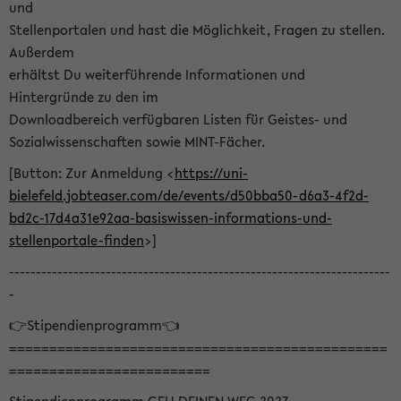
und
Stellenportalen und hast die Möglichkeit, Fragen zu stellen.
Außerdem
erhältst Du weiterführende Informationen und
Hintergründe zu den im
Downloadbereich verfügbaren Listen für Geistes- und
Sozialwissenschaften sowie MINT-Fächer.
[Button: Zur Anmeldung <
https://uni-
bielefeld.jobteaser.com/de/events/d50bba50-d6a3-4f2d-
bd2c-17d4a31e92aa-basiswissen-informations-und-
stellenportale-finden
>]
-----------------------------------------------------------------------
-
👉Stipendienprogramm👈
===============================================
=========================