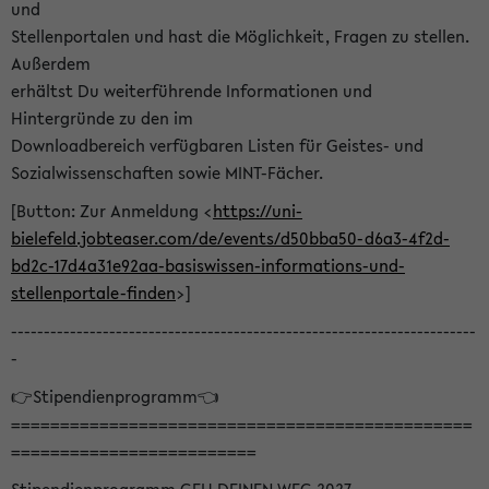
und
Stellenportalen und hast die Möglichkeit, Fragen zu stellen.
Außerdem
erhältst Du weiterführende Informationen und
Hintergründe zu den im
Downloadbereich verfügbaren Listen für Geistes- und
Sozialwissenschaften sowie MINT-Fächer.
[Button: Zur Anmeldung <
https://uni-
bielefeld.jobteaser.com/de/events/d50bba50-d6a3-4f2d-
bd2c-17d4a31e92aa-basiswissen-informations-und-
stellenportale-finden
>]
-----------------------------------------------------------------------
-
👉Stipendienprogramm👈
===============================================
=========================