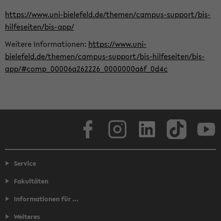
https://www.uni-bielefeld.de/themen/campus-support/bis-
hilfeseiten/bis-app/
Weitere Informationen:
https://www.uni-
bielefeld.de/themen/campus-support/bis-hilfeseiten/bis-
app/#comp_00006a262226_0000000a6f_0d4c
Facebook
Instagram
LinkedIn
TikTok
Youtube
Service
Fakultäten
Informationen für ...
Weiteres