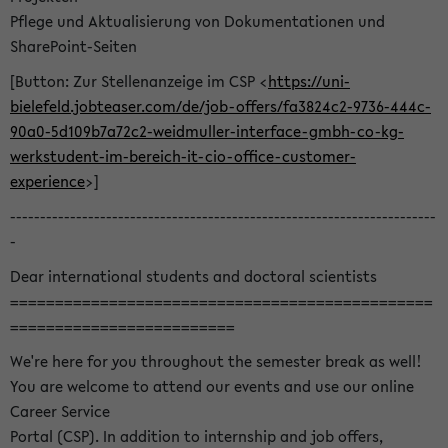
Pflege und Aktualisierung von Dokumentationen und
SharePoint-Seiten
[Button: Zur Stellenanzeige im CSP <
https://uni-
bielefeld.jobteaser.com/de/job-offers/fa3824c2-9736-444c-
90a0-5d109b7a72c2-weidmuller-interface-gmbh-co-kg-
werkstudent-im-bereich-it-cio-office-customer-
experience
>]
-----------------------------------------------------------------------
-
Dear international students and doctoral scientists
===============================================
=========================
We're here for you throughout the semester break as well!
You are welcome to attend our events and use our online
Career Service
Portal (CSP). In addition to internship and job offers,