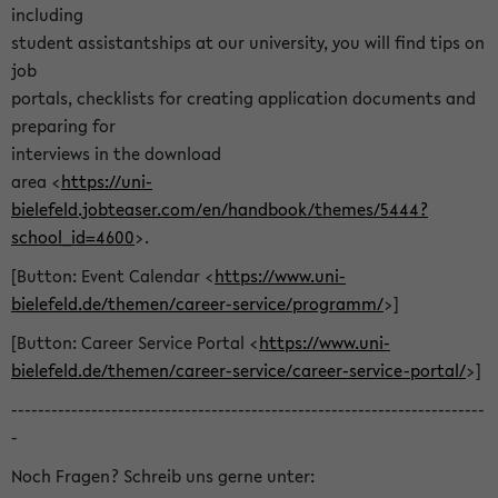
including
student assistantships at our university, you will find tips on
job
portals, checklists for creating application documents and
preparing for
interviews in the download
area <
https://uni-
bielefeld.jobteaser.com/en/handbook/themes/5444?
school_id=4600
>.
[Button: Event Calendar <
https://www.uni-
bielefeld.de/themen/career-service/programm/
>]
[Button: Career Service Portal <
https://www.uni-
bielefeld.de/themen/career-service/career-service-portal/
>]
-----------------------------------------------------------------------
-
Noch Fragen? Schreib uns gerne unter: