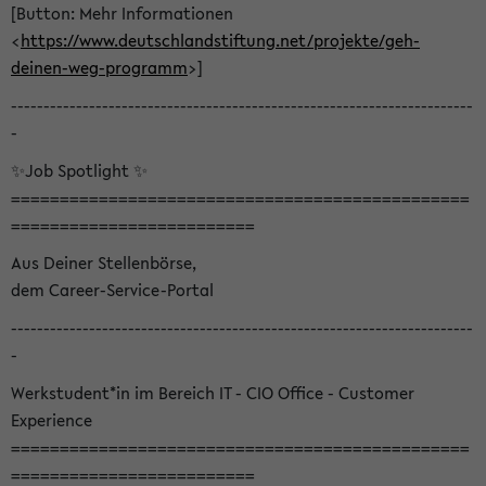
[Button: Mehr Informationen
<
https://www.deutschlandstiftung.net/projekte/geh-
deinen-weg-programm
>]
-----------------------------------------------------------------------
-
✨Job Spotlight ✨
===============================================
=========================
Aus Deiner Stellenbörse,
dem Career-Service-Portal
-----------------------------------------------------------------------
-
Werkstudent*in im Bereich IT - CIO Office - Customer
Experience
===============================================
=========================