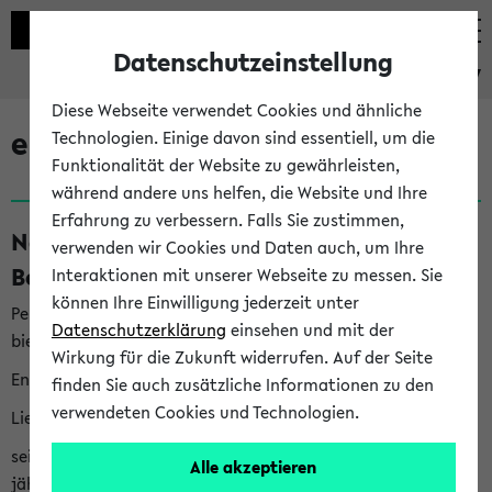
Datenschutzeinstellung
eKVV
Diese Webseite verwendet Cookies und ähnliche
eKVV News
Technologien. Einige davon sind essentiell, um die
Funktionalität der Website zu gewährleisten,
während andere uns helfen, die Website und Ihre
Erfahrung zu verbessern. Falls Sie zustimmen,
Nachhaltigkeitspreis 2026:
verwenden wir Cookies und Daten auch, um Ihre
Bewerbungsphase gestartet (06.08.26)
Interaktionen mit unserer Webseite zu messen. Sie
können Ihre Einwilligung jederzeit unter
Per E-Mail eingestellt von nachhaltigkeitsbuero@uni-
Datenschutzerklärung
einsehen und mit der
bielefeld.de an den Verteiler 'Alle Studierenden':
Wirkung für die Zukunft widerrufen. Auf der Seite
English version below
finden Sie auch zusätzliche Informationen zu den
verwendeten Cookies und Technologien.
Liebe Studierende,
seit 2023 verleiht das Rektorat der Universität Bielefeld
Alle akzeptieren
jährlich den Nachhaltigkeitspreis für Abschlussarbeiten. Sie