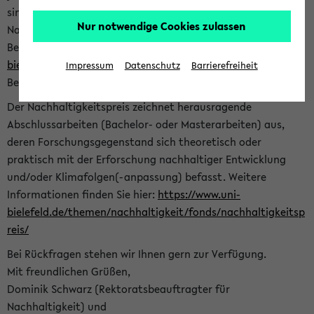
sind herzlich eingeladen sich mit Ihrer Abschlussarbeit beim
Nur notwendige Cookies zulassen
Nachhaltigkeitsbüro zu bewerben. Bitte nutzen Sie für Ihre
Bewerbung dieses Formular<
https://formulare.uni-
bielefeld.de/frontend-server/form/provide/913/
>. Die
Impressum
Datenschutz
Barrierefreiheit
Bewerbungsfrist endet am 30.09.2026.
Der Nachhaltigkeitspreis zeichnet herausragende
Abschlussarbeiten (Bachelor- oder Masterarbeiten) aus,
deren Forschungsgegenstand sich theoretisch oder
praktisch mit der Erforschung nachhaltiger Entwicklung
und/oder Klimafolgen(-anpassung) befasst. Weitere
Informationen finden Sie hier:
https://www.uni-
bielefeld.de/themen/nachhaltigkeit/fonds/nachhaltigkeitsp
reis/
Bei Rückfragen stehen wir Ihnen gern zur Verfügung.
Mit freundlichen Grüßen,
Dominik Schwarz (Rektoratsbeauftragter für
Nachhaltigkeit) und