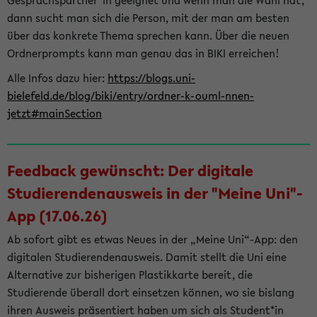
Gesprächspartner*in geeignet und wenn man die Wahl hat,
dann sucht man sich die Person, mit der man am besten
über das konkrete Thema sprechen kann. Über die neuen
Ordnerprompts kann man genau das in BIKI erreichen!
Alle Infos dazu hier:
https://blogs.uni-
bielefeld.de/blog/biki/entry/ordner-k-ouml-nnen-
jetzt#mainSection
Feedback gewünscht: Der digitale
Studierendenausweis in der "Meine Uni"-
App (17.06.26)
Ab sofort gibt es etwas Neues in der „Meine Uni“-App: den
digitalen Studierendenausweis. Damit stellt die Uni eine
Alternative zur bisherigen Plastikkarte bereit, die
Studierende überall dort einsetzen können, wo sie bislang
ihren Ausweis präsentiert haben um sich als Student*in