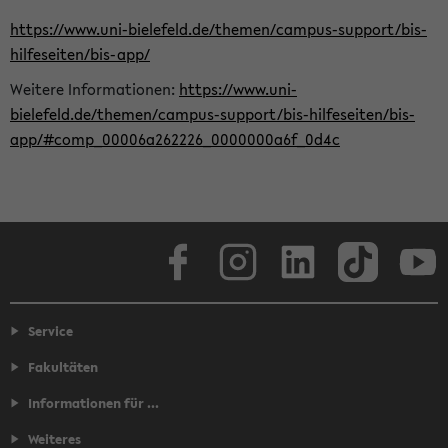
https://www.uni-bielefeld.de/themen/campus-support/bis-
hilfeseiten/bis-app/
Weitere Informationen:
https://www.uni-
bielefeld.de/themen/campus-support/bis-hilfeseiten/bis-
app/#comp_00006a262226_0000000a6f_0d4c
Facebook
Instagram
LinkedIn
TikTok
Youtube
Service
Fakultäten
Informationen für ...
Weiteres