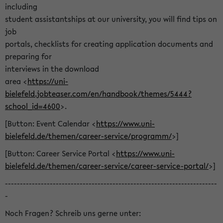
including
student assistantships at our university, you will find tips on
job
portals, checklists for creating application documents and
preparing for
interviews in the download
area <
https://uni-
bielefeld.jobteaser.com/en/handbook/themes/5444?
school_id=4600
>.
[Button: Event Calendar <
https://www.uni-
bielefeld.de/themen/career-service/programm/
>]
[Button: Career Service Portal <
https://www.uni-
bielefeld.de/themen/career-service/career-service-portal/
>]
-----------------------------------------------------------------------
-
Noch Fragen? Schreib uns gerne unter: