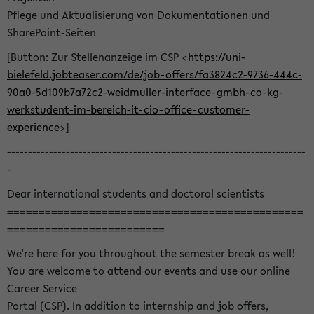
Pflege und Aktualisierung von Dokumentationen und
SharePoint-Seiten
[Button: Zur Stellenanzeige im CSP <
https://uni-
bielefeld.jobteaser.com/de/job-offers/fa3824c2-9736-444c-
90a0-5d109b7a72c2-weidmuller-interface-gmbh-co-kg-
werkstudent-im-bereich-it-cio-office-customer-
experience
>]
-----------------------------------------------------------------------
-
Dear international students and doctoral scientists
===============================================
=========================
We're here for you throughout the semester break as well!
You are welcome to attend our events and use our online
Career Service
Portal (CSP). In addition to internship and job offers,