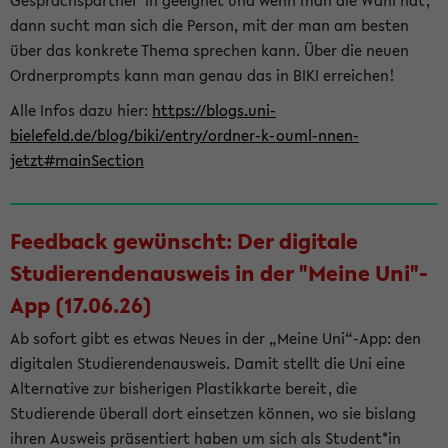
Gesprächspartner*in geeignet und wenn man die Wahl hat,
dann sucht man sich die Person, mit der man am besten
über das konkrete Thema sprechen kann. Über die neuen
Ordnerprompts kann man genau das in BIKI erreichen!
Alle Infos dazu hier:
https://blogs.uni-
bielefeld.de/blog/biki/entry/ordner-k-ouml-nnen-
jetzt#mainSection
Feedback gewünscht: Der digitale
Studierendenausweis in der "Meine Uni"-
App (17.06.26)
Ab sofort gibt es etwas Neues in der „Meine Uni“-App: den
digitalen Studierendenausweis. Damit stellt die Uni eine
Alternative zur bisherigen Plastikkarte bereit, die
Studierende überall dort einsetzen können, wo sie bislang
ihren Ausweis präsentiert haben um sich als Student*in