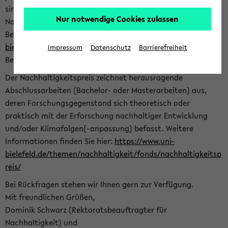
sind herzlich eingeladen sich mit Ihrer Abschlussarbeit beim
Nur notwendige Cookies zulassen
Nachhaltigkeitsbüro zu bewerben. Bitte nutzen Sie für Ihre
Bewerbung dieses Formular<
https://formulare.uni-
bielefeld.de/frontend-server/form/provide/913/
>. Die
Impressum
Datenschutz
Barrierefreiheit
Bewerbungsfrist endet am 30.09.2026.
Der Nachhaltigkeitspreis zeichnet herausragende
Abschlussarbeiten (Bachelor- oder Masterarbeiten) aus,
deren Forschungsgegenstand sich theoretisch oder
praktisch mit der Erforschung nachhaltiger Entwicklung
und/oder Klimafolgen(-anpassung) befasst. Weitere
Informationen finden Sie hier:
https://www.uni-
bielefeld.de/themen/nachhaltigkeit/fonds/nachhaltigkeitsp
reis/
Bei Rückfragen stehen wir Ihnen gern zur Verfügung.
Mit freundlichen Grüßen,
Dominik Schwarz (Rektoratsbeauftragter für
Nachhaltigkeit) und