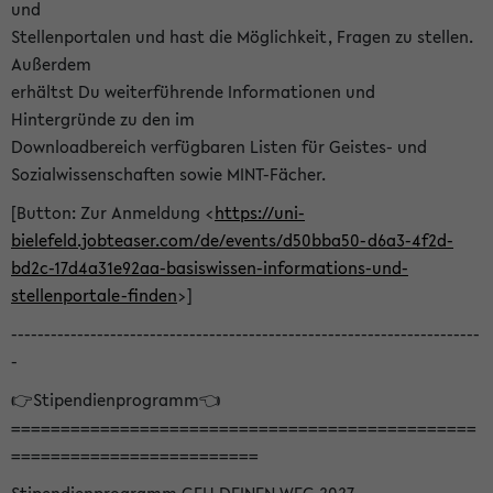
und
Stellenportalen und hast die Möglichkeit, Fragen zu stellen.
Außerdem
erhältst Du weiterführende Informationen und
Hintergründe zu den im
Downloadbereich verfügbaren Listen für Geistes- und
Sozialwissenschaften sowie MINT-Fächer.
[Button: Zur Anmeldung <
https://uni-
bielefeld.jobteaser.com/de/events/d50bba50-d6a3-4f2d-
bd2c-17d4a31e92aa-basiswissen-informations-und-
stellenportale-finden
>]
-----------------------------------------------------------------------
-
👉Stipendienprogramm👈
===============================================
=========================