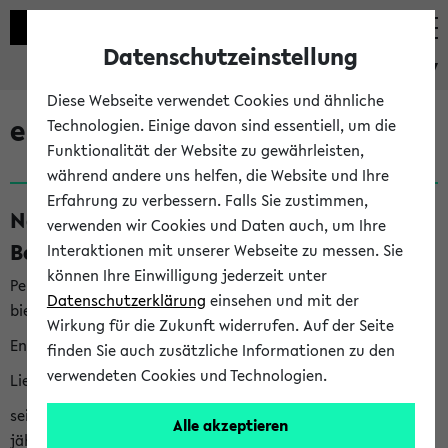
Datenschutzeinstellung
eKVV
Diese Webseite verwendet Cookies und ähnliche
eKVV News
Technologien. Einige davon sind essentiell, um die
Funktionalität der Website zu gewährleisten,
während andere uns helfen, die Website und Ihre
Erfahrung zu verbessern. Falls Sie zustimmen,
Nachhaltigkeitspreis 2026:
verwenden wir Cookies und Daten auch, um Ihre
Bewerbungsphase gestartet (06.08.26)
Interaktionen mit unserer Webseite zu messen. Sie
können Ihre Einwilligung jederzeit unter
Per E-Mail eingestellt von nachhaltigkeitsbuero@uni-
Datenschutzerklärung
einsehen und mit der
bielefeld.de an den Verteiler 'Alle Studierenden':
Wirkung für die Zukunft widerrufen. Auf der Seite
English version below
finden Sie auch zusätzliche Informationen zu den
verwendeten Cookies und Technologien.
Liebe Studierende,
seit 2023 verleiht das Rektorat der Universität Bielefeld
Alle akzeptieren
jährlich den Nachhaltigkeitspreis für Abschlussarbeiten. Sie