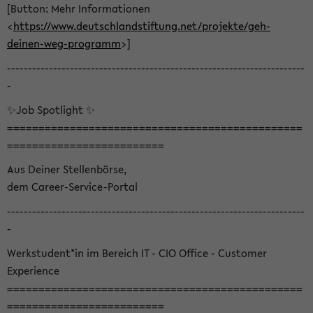
[Button: Mehr Informationen
<
https://www.deutschlandstiftung.net/projekte/geh-
deinen-weg-programm
>]
-----------------------------------------------------------------------
-
✨Job Spotlight ✨
===============================================
=========================
Aus Deiner Stellenbörse,
dem Career-Service-Portal
-----------------------------------------------------------------------
-
Werkstudent*in im Bereich IT - CIO Office - Customer
Experience
===============================================
=========================