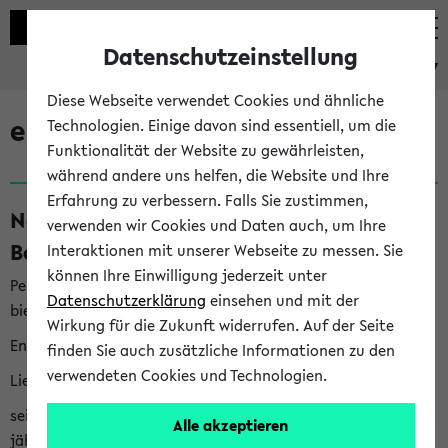
Datenschutzeinstellung
eKVV
Diese Webseite verwendet Cookies und ähnliche
eKVV News
Technologien. Einige davon sind essentiell, um die
Funktionalität der Website zu gewährleisten,
während andere uns helfen, die Website und Ihre
Erfahrung zu verbessern. Falls Sie zustimmen,
Nachhaltigkeitspreis 2026:
verwenden wir Cookies und Daten auch, um Ihre
Bewerbungsphase gestartet (06.08.26)
Interaktionen mit unserer Webseite zu messen. Sie
können Ihre Einwilligung jederzeit unter
Per E-Mail eingestellt von nachhaltigkeitsbuero@uni-
Datenschutzerklärung
einsehen und mit der
bielefeld.de an den Verteiler 'Alle Studierenden':
Wirkung für die Zukunft widerrufen. Auf der Seite
English version below
finden Sie auch zusätzliche Informationen zu den
verwendeten Cookies und Technologien.
Liebe Studierende,
seit 2023 verleiht das Rektorat der Universität Bielefeld
Alle akzeptieren
jährlich den Nachhaltigkeitspreis für Abschlussarbeiten. Sie