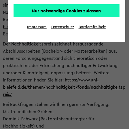
sind herzlich eingeladen sich mit Ihrer Abschlussarbeit beim
Nur notwendige Cookies zulassen
Nachhaltigkeitsbüro zu bewerben. Bitte nutzen Sie für Ihre
Bewerbung dieses Formular<
https://formulare.uni-
bielefeld.de/frontend-server/form/provide/913/
>. Die
Impressum
Datenschutz
Barrierefreiheit
Bewerbungsfrist endet am 30.09.2026.
Der Nachhaltigkeitspreis zeichnet herausragende
Abschlussarbeiten (Bachelor- oder Masterarbeiten) aus,
deren Forschungsgegenstand sich theoretisch oder
praktisch mit der Erforschung nachhaltiger Entwicklung
und/oder Klimafolgen(-anpassung) befasst. Weitere
Informationen finden Sie hier:
https://www.uni-
bielefeld.de/themen/nachhaltigkeit/fonds/nachhaltigkeitsp
reis/
Bei Rückfragen stehen wir Ihnen gern zur Verfügung.
Mit freundlichen Grüßen,
Dominik Schwarz (Rektoratsbeauftragter für
Nachhaltigkeit) und