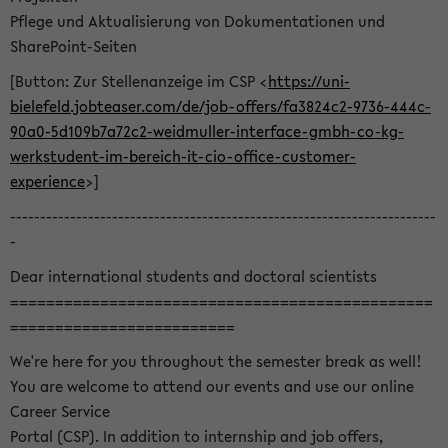
Pflege und Aktualisierung von Dokumentationen und
SharePoint-Seiten
[Button: Zur Stellenanzeige im CSP <
https://uni-
bielefeld.jobteaser.com/de/job-offers/fa3824c2-9736-444c-
90a0-5d109b7a72c2-weidmuller-interface-gmbh-co-kg-
werkstudent-im-bereich-it-cio-office-customer-
experience
>]
-----------------------------------------------------------------------
-
Dear international students and doctoral scientists
===============================================
=========================
We're here for you throughout the semester break as well!
You are welcome to attend our events and use our online
Career Service
Portal (CSP). In addition to internship and job offers,