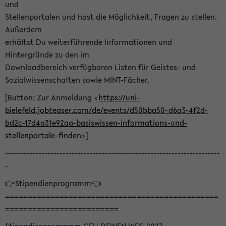
und
Stellenportalen und hast die Möglichkeit, Fragen zu stellen.
Außerdem
erhältst Du weiterführende Informationen und
Hintergründe zu den im
Downloadbereich verfügbaren Listen für Geistes- und
Sozialwissenschaften sowie MINT-Fächer.
[Button: Zur Anmeldung <
https://uni-
bielefeld.jobteaser.com/de/events/d50bba50-d6a3-4f2d-
bd2c-17d4a31e92aa-basiswissen-informations-und-
stellenportale-finden
>]
-----------------------------------------------------------------------
-
👉Stipendienprogramm👈
===============================================
=========================