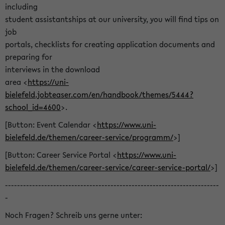
including
student assistantships at our university, you will find tips on
job
portals, checklists for creating application documents and
preparing for
interviews in the download
area <
https://uni-
bielefeld.jobteaser.com/en/handbook/themes/5444?
school_id=4600
>.
[Button: Event Calendar <
https://www.uni-
bielefeld.de/themen/career-service/programm/
>]
[Button: Career Service Portal <
https://www.uni-
bielefeld.de/themen/career-service/career-service-portal/
>]
-----------------------------------------------------------------------
-
Noch Fragen? Schreib uns gerne unter: