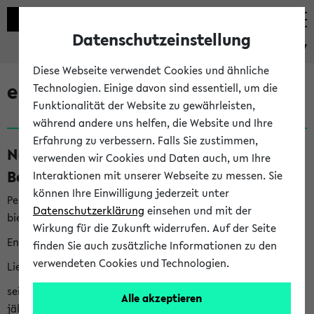
Datenschutzeinstellung
eKVV
Diese Webseite verwendet Cookies und ähnliche
eKVV News
Technologien. Einige davon sind essentiell, um die
Funktionalität der Website zu gewährleisten,
während andere uns helfen, die Website und Ihre
Erfahrung zu verbessern. Falls Sie zustimmen,
Nachhaltigkeitspreis 2026:
verwenden wir Cookies und Daten auch, um Ihre
Bewerbungsphase gestartet (06.08.26)
Interaktionen mit unserer Webseite zu messen. Sie
können Ihre Einwilligung jederzeit unter
Per E-Mail eingestellt von nachhaltigkeitsbuero@uni-
Datenschutzerklärung
einsehen und mit der
bielefeld.de an den Verteiler 'Alle Studierenden':
Wirkung für die Zukunft widerrufen. Auf der Seite
English version below
finden Sie auch zusätzliche Informationen zu den
verwendeten Cookies und Technologien.
Liebe Studierende,
seit 2023 verleiht das Rektorat der Universität Bielefeld
Alle akzeptieren
jährlich den Nachhaltigkeitspreis für Abschlussarbeiten. Sie