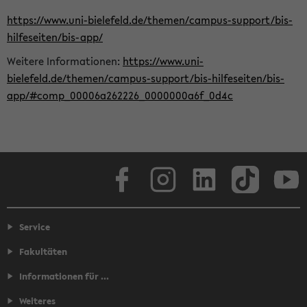
https://www.uni-bielefeld.de/themen/campus-support/bis-
hilfeseiten/bis-app/
Weitere Informationen:
https://www.uni-
bielefeld.de/themen/campus-support/bis-hilfeseiten/bis-
app/#comp_00006a262226_0000000a6f_0d4c
Facebook
Instagram
LinkedIn
TikTok
Youtube
Service
Fakultäten
Informationen für ...
Weiteres