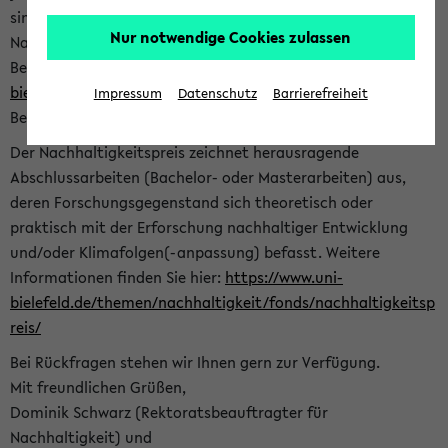
sind herzlich eingeladen sich mit Ihrer Abschlussarbeit beim
Nur notwendige Cookies zulassen
Nachhaltigkeitsbüro zu bewerben. Bitte nutzen Sie für Ihre
Bewerbung dieses Formular<
https://formulare.uni-
bielefeld.de/frontend-server/form/provide/913/
>. Die
Impressum
Datenschutz
Barrierefreiheit
Bewerbungsfrist endet am 30.09.2026.
Der Nachhaltigkeitspreis zeichnet herausragende
Abschlussarbeiten (Bachelor- oder Masterarbeiten) aus,
deren Forschungsgegenstand sich theoretisch oder
praktisch mit der Erforschung nachhaltiger Entwicklung
und/oder Klimafolgen(-anpassung) befasst. Weitere
Informationen finden Sie hier:
https://www.uni-
bielefeld.de/themen/nachhaltigkeit/fonds/nachhaltigkeitsp
reis/
Bei Rückfragen stehen wir Ihnen gern zur Verfügung.
Mit freundlichen Grüßen,
Dominik Schwarz (Rektoratsbeauftragter für
Nachhaltigkeit) und