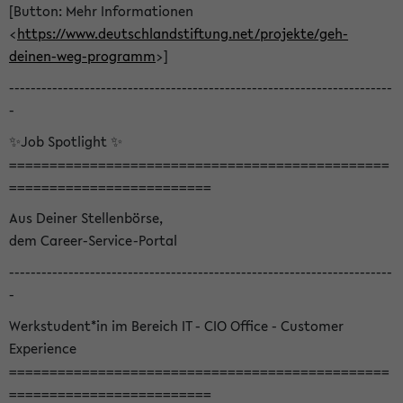
[Button: Mehr Informationen
<
https://www.deutschlandstiftung.net/projekte/geh-
deinen-weg-programm
>]
-----------------------------------------------------------------------
-
✨Job Spotlight ✨
===============================================
=========================
Aus Deiner Stellenbörse,
dem Career-Service-Portal
-----------------------------------------------------------------------
-
Werkstudent*in im Bereich IT - CIO Office - Customer
Experience
===============================================
=========================