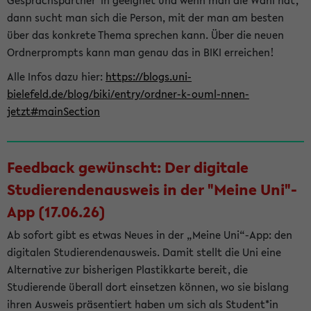
Gesprächspartner*in geeignet und wenn man die Wahl hat,
dann sucht man sich die Person, mit der man am besten
über das konkrete Thema sprechen kann. Über die neuen
Ordnerprompts kann man genau das in BIKI erreichen!
Alle Infos dazu hier:
https://blogs.uni-
bielefeld.de/blog/biki/entry/ordner-k-ouml-nnen-
jetzt#mainSection
Feedback gewünscht: Der digitale
Studierendenausweis in der "Meine Uni"-
App (17.06.26)
Ab sofort gibt es etwas Neues in der „Meine Uni“-App: den
digitalen Studierendenausweis. Damit stellt die Uni eine
Alternative zur bisherigen Plastikkarte bereit, die
Studierende überall dort einsetzen können, wo sie bislang
ihren Ausweis präsentiert haben um sich als Student*in