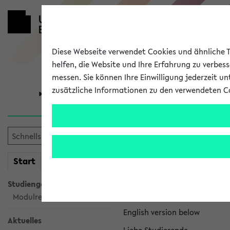
Diese Webseite verwendet Cookies und ähnliche Te
helfen, die Website und Ihre Erfahrung zu verbes
messen. Sie können Ihre Einwilligung jederzeit u
zusätzliche Informationen zu den verwendeten C
Universität
Forschung
eKVV News
mein
Start
eKVV
Nachhaltigkeitspr
Studiengangsauswahl
Per E-Mail eingestellt von na
Modulrecherche
English version below
Aktuelles