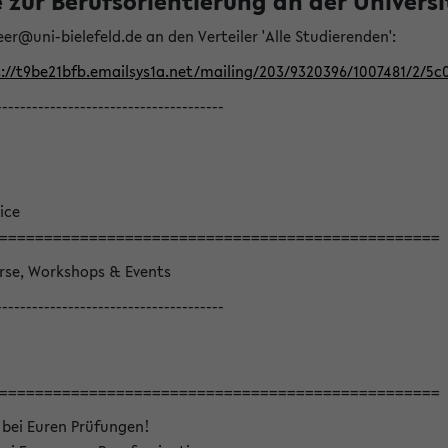
ur Berufsorientierung an der Universitä
eer@uni-bielefeld.de an den Verteiler 'Alle Studierenden':
://t9be21bfb.emailsys1a.net/mailing/203/9320396/1007481/2/5c
--------------------------------------
ice
=================================================
örse, Workshops & Events
--------------------------------------
=================================================
 bei Euren Prüfungen!