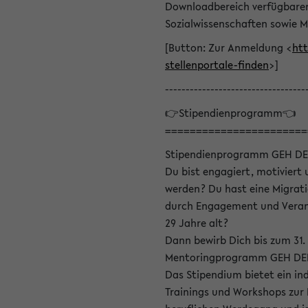
Downloadbereich verfügbaren 
Sozialwissenschaften sowie M
[Button: Zur Anmeldung <
htt
stellenportale-finden
>]
----------------------------------
👉Stipendienprogramm👈
=======================
Stipendienprogramm GEH DE
Du bist engagiert, motiviert u
werden? Du hast eine Migrati
durch Engagement und Verant
29 Jahre alt?
Dann bewirb Dich bis zum 31.
Mentoringprogramm GEH DEIN
Das Stipendium bietet ein in
Trainings und Workshops zur