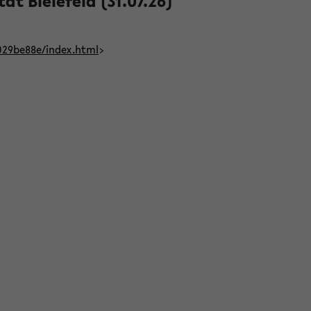
t Bielefeld (31.07.26)
029be88e/index.html
>