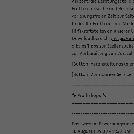
Als zentrale Beratungsstelle 
Praktikumssuche und Berufsei
vorlesungsfreien Zeit zur Seit
findet Ihr Praktika- und Ste
Hilfskraftstellen an unserer U
Downloadbereich <
https://u
gibt es Tipps zur Stellensuc
zur Vorbereitung von Vorstel
[Button: Veranstaltungskale
[Button: Zum Career Service 
----------------------------------
🔧 Workshops 🔨
=======================
----------------------------------
Basiswissen: Bewerbungsunte
11. August | 09:00 - 11:30 Uhr