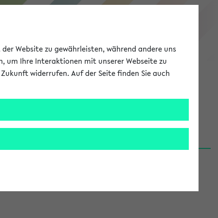
eKVV
ät der Website zu gewährleisten, während andere uns
h, um Ihre Interaktionen mit unserer Webseite zu
Zukunft widerrufen. Auf der Seite finden Sie auch
Meine Uni
EN
ANMELDEN
06.08.26)
renden':