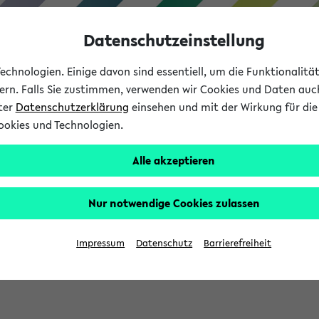
Datenschutzeinstellung
chnologien. Einige davon sind essentiell, um die Funktionalit
sern. Falls Sie zustimmen, verwenden wir Cookies und Daten auc
nter
Datenschutzerklärung
einsehen und mit der Wirkung für die 
ookies und Technologien.
Studium
Lehre
International
Alle akzeptieren
Nur notwendige Cookies zulassen
eis 2026: Bewerbungsphase gestartet (
Impressum
Datenschutz
Barrierefreiheit
chhaltigkeitsbuero@uni-bielefeld.de an den Verteiler 'Alle Studie