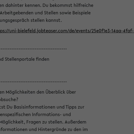
en dahinter kennen. Du bekommst hilfreiche
 Arbeitgebenden und Stellen sowie Beispiele
lungsgespräch stellen kannst.
ps://uni-bielefeld.jobteaser.com/de/events/25e0f1e3-14aa-4fa
--------------------------------------
nd Stellenportale finden
--------------------------------------
hen Möglichkeiten den Überblick über
Jobsuche?
ltst Du Basisinformationen und Tipps zur
enspezifischen Informations- und
 Möglichkeit, Fragen zu stellen. Außerdem
Informationen und Hintergründe zu den im