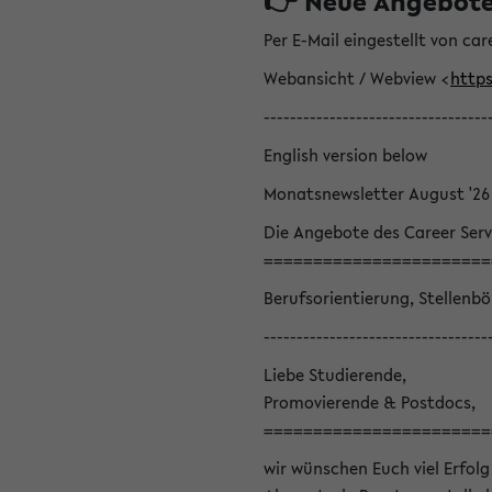
👉 Neue Angebote z
Per E-Mail eingestellt von car
Webansicht / Webview <
https
----------------------------------
English version below
Monatsnewsletter August '26
Die Angebote des Career Serv
=======================
Berufsorientierung, Stellenb
----------------------------------
Liebe Studierende,
Promovierende & Postdocs,
=======================
wir wünschen Euch viel Erfolg