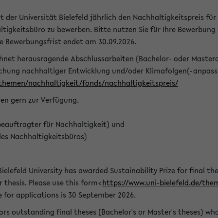
t der Universität Bielefeld jährlich den Nachhaltigkeitspreis für
tigkeitsbüro zu bewerben. Bitte nutzen Sie für Ihre Bewerbung
ie Bewerbungsfrist endet am 30.09.2026.
chnet herausragende Abschlussarbeiten (Bachelor- oder Master
schung nachhaltiger Entwicklung und/oder Klimafolgen(-anpassu
/themen/nachhaltigkeit/fonds/nachhaltigkeitspreis/
nen gern zur Verfügung.
eauftragter für Nachhaltigkeit) und
des Nachhaltigkeitsbüros)
ielefeld University has awarded Sustainability Prize for final the
r thesis. Please use this form<
https://www.uni-bielefeld.de/the
e for applications is 30 September 2026.
rs outstanding final theses (Bachelor's or Master's theses) whos