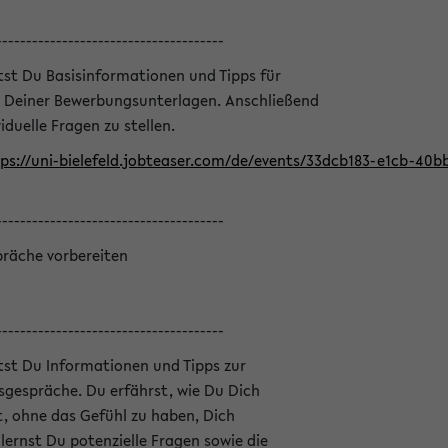
--------------------------------------
ltst Du Basisinformationen und Tipps für
 Deiner Bewerbungsunterlagen. Anschließend
iduelle Fragen zu stellen.
ps://uni-bielefeld.jobteaser.com/de/events/33dcb183-e1cb-40
--------------------------------------
präche vorbereiten
--------------------------------------
ltst Du Informationen und Tipps zur
sgespräche. Du erfährst, wie Du Dich
, ohne das Gefühl zu haben, Dich
ernst Du potenzielle Fragen sowie die