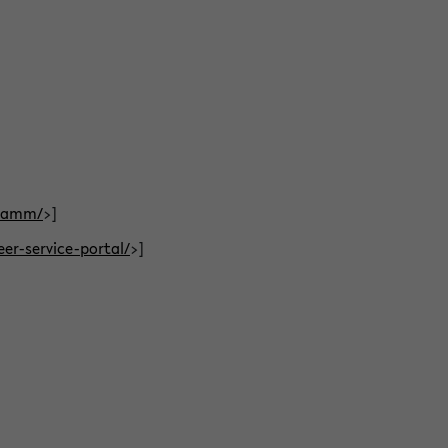
gramm/
>]
eer-service-portal/
>]