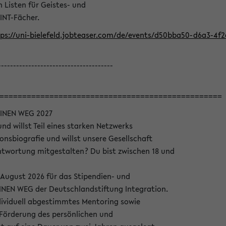
Listen für Geistes- und
INT-Fächer.
ps://uni-bielefeld.jobteaser.com/de/events/d50bba50-d6a3-4f
--------------------------------------
=================================================
INEN WEG 2027
nd willst Teil eines starken Netzwerks
onsbiografie und willst unsere Gesellschaft
wortung mitgestalten? Du bist zwischen 18 und
 August 2026 für das Stipendien- und
EN WEG der Deutschlandstiftung Integration.
dividuell abgestimmtes Mentoring sowie
 Förderung des persönlichen und