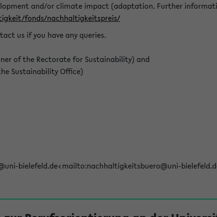
elopment and/or climate impact (adaptation. Further informat
igkeit/fonds/nachhaltigkeitspreis/
tact us if you have any queries.
r of the Rectorate for Sustainability) and
e Sustainability Office)
@uni-bielefeld.de<mailto:nachhaltigkeitsbuero@uni-bielefeld.