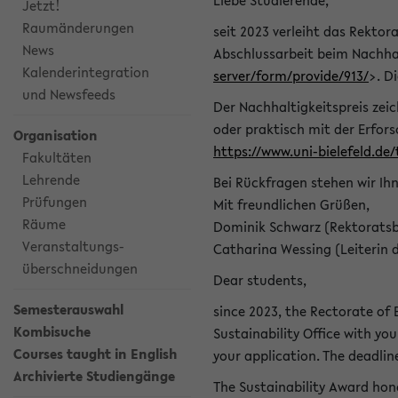
Liebe Studierende,
Jetzt!
Raumänderungen
seit 2023 verleiht das Rektora
News
Abschlussarbeit beim Nachhal
Kalenderintegration
server/form/provide/913/
>. D
und Newsfeeds
Der Nachhaltigkeitspreis zei
oder praktisch mit der Erfor
Organisation
https://www.uni-bielefeld.de
Fakultäten
Lehrende
Bei Rückfragen stehen wir Ih
Prüfungen
Mit freundlichen Grüßen,
Räume
Dominik Schwarz (Rektoratsb
Veranstaltungs-
Catharina Wessing (Leiterin 
überschneidungen
Dear students,
Semesterauswahl
since 2023, the Rectorate of B
Kombisuche
Sustainability Office with you
Courses taught in English
your application. The deadlin
Archivierte Studiengänge
The Sustainability Award hono