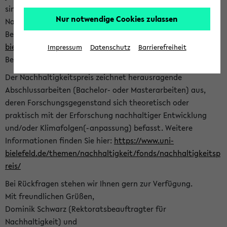
sind herzlich eingeladen sich mit Ihrer Abschlussarbeit beim
Nur notwendige Cookies zulassen
Nachhaltigkeitsbüro zu bewerben. Bitte nutzen Sie für Ihre
Bewerbung dieses Formular<
https://formulare.uni-
bielefeld.de/frontend-server/form/provide/913/
>. Die
Impressum
Datenschutz
Barrierefreiheit
Bewerbungsfrist endet am 30.09.2026.
Der Nachhaltigkeitspreis zeichnet herausragende
Abschlussarbeiten (Bachelor- oder Masterarbeiten) aus,
deren Forschungsgegenstand sich theoretisch oder
praktisch mit der Erforschung nachhaltiger Entwicklung
und/oder Klimafolgen(-anpassung) befasst. Weitere
Informationen finden Sie hier:
https://www.uni-
bielefeld.de/themen/nachhaltigkeit/fonds/nachhaltigkeitsp
reis/
Bei Rückfragen stehen wir Ihnen gern zur Verfügung.
Mit freundlichen Grüßen,
Dominik Schwarz (Rektoratsbeauftragter für
Nachhaltigkeit) und