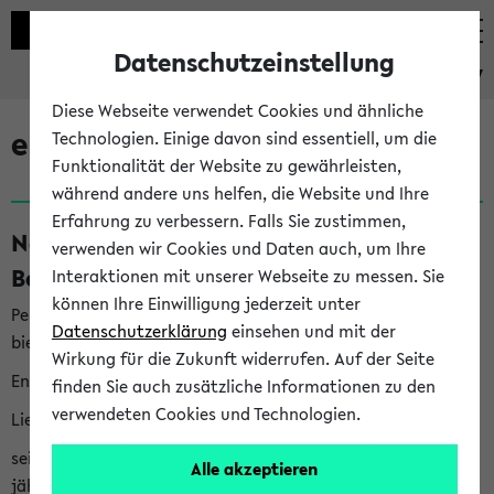
Datenschutzeinstellung
eKVV
Diese Webseite verwendet Cookies und ähnliche
eKVV News
Technologien. Einige davon sind essentiell, um die
Funktionalität der Website zu gewährleisten,
während andere uns helfen, die Website und Ihre
Erfahrung zu verbessern. Falls Sie zustimmen,
Nachhaltigkeitspreis 2026:
verwenden wir Cookies und Daten auch, um Ihre
Bewerbungsphase gestartet (06.08.26)
Interaktionen mit unserer Webseite zu messen. Sie
können Ihre Einwilligung jederzeit unter
Per E-Mail eingestellt von nachhaltigkeitsbuero@uni-
Datenschutzerklärung
einsehen und mit der
bielefeld.de an den Verteiler 'Alle Studierenden':
Wirkung für die Zukunft widerrufen. Auf der Seite
English version below
finden Sie auch zusätzliche Informationen zu den
verwendeten Cookies und Technologien.
Liebe Studierende,
seit 2023 verleiht das Rektorat der Universität Bielefeld
Alle akzeptieren
jährlich den Nachhaltigkeitspreis für Abschlussarbeiten. Sie