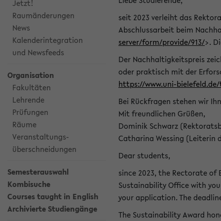
Liebe Studierende,
Jetzt!
Raumänderungen
seit 2023 verleiht das Rektora
News
Abschlussarbeit beim Nachhal
Kalenderintegration
server/form/provide/913/
>. D
und Newsfeeds
Der Nachhaltigkeitspreis zei
oder praktisch mit der Erfor
Organisation
https://www.uni-bielefeld.de
Fakultäten
Lehrende
Bei Rückfragen stehen wir Ih
Prüfungen
Mit freundlichen Grüßen,
Räume
Dominik Schwarz (Rektoratsb
Veranstaltungs-
Catharina Wessing (Leiterin 
überschneidungen
Dear students,
Semesterauswahl
since 2023, the Rectorate of B
Kombisuche
Sustainability Office with you
Courses taught in English
your application. The deadlin
Archivierte Studiengänge
The Sustainability Award hono