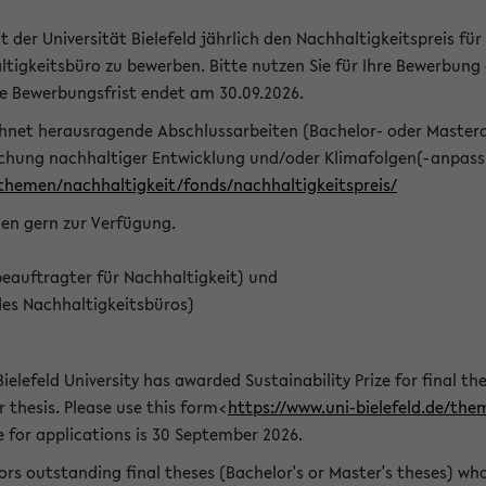
t der Universität Bielefeld jährlich den Nachhaltigkeitspreis für
tigkeitsbüro zu bewerben. Bitte nutzen Sie für Ihre Bewerbung
ie Bewerbungsfrist endet am 30.09.2026.
chnet herausragende Abschlussarbeiten (Bachelor- oder Master
schung nachhaltiger Entwicklung und/oder Klimafolgen(-anpassu
/themen/nachhaltigkeit/fonds/nachhaltigkeitspreis/
nen gern zur Verfügung.
eauftragter für Nachhaltigkeit) und
des Nachhaltigkeitsbüros)
ielefeld University has awarded Sustainability Prize for final the
r thesis. Please use this form<
https://www.uni-bielefeld.de/the
e for applications is 30 September 2026.
rs outstanding final theses (Bachelor's or Master's theses) whos