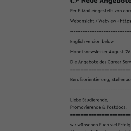
👉 Neue Angebote z
Per E-Mail eingestellt von car
Webansicht / Webview <
https
----------------------------------
English version below
Monatsnewsletter August '26
Die Angebote des Career Serv
=======================
Berufsorientierung, Stellenb
----------------------------------
Liebe Studierende,
Promovierende & Postdocs,
=======================
wir wünschen Euch viel Erfolg