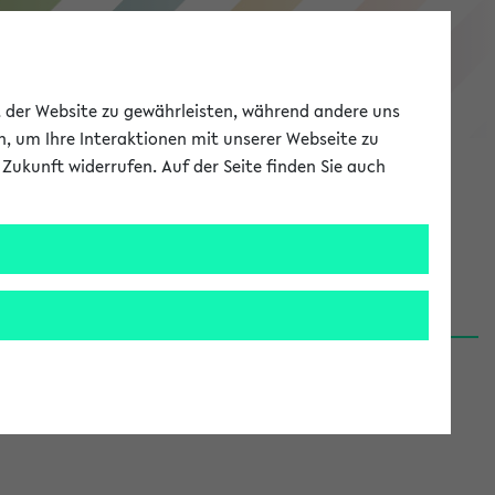
eKVV
ät der Website zu gewährleisten, während andere uns
h, um Ihre Interaktionen mit unserer Webseite zu
Zukunft widerrufen. Auf der Seite finden Sie auch
Meine Uni
EN
ANMELDEN
06.08.26)
renden':