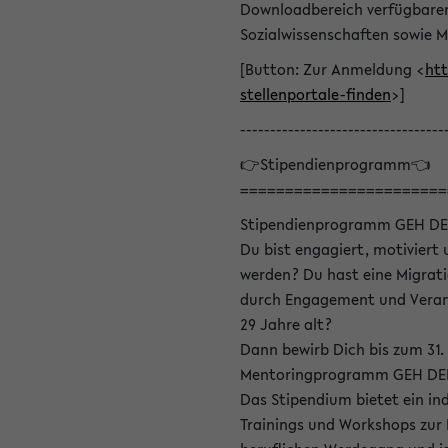
Downloadbereich verfügbaren 
Sozialwissenschaften sowie M
[Button: Zur Anmeldung <
htt
stellenportale-finden
>]
----------------------------------
👉Stipendienprogramm👈
=======================
Stipendienprogramm GEH DE
Du bist engagiert, motiviert u
werden? Du hast eine Migrati
durch Engagement und Verant
29 Jahre alt?
Dann bewirb Dich bis zum 31.
Mentoringprogramm GEH DEIN
Das Stipendium bietet ein in
Trainings und Workshops zur