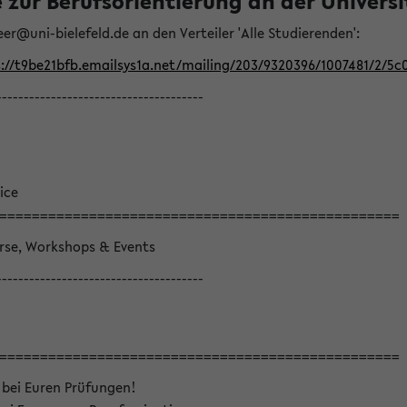
ur Berufsorientierung an der Universitä
eer@uni-bielefeld.de an den Verteiler 'Alle Studierenden':
://t9be21bfb.emailsys1a.net/mailing/203/9320396/1007481/2/5c
--------------------------------------
ice
=================================================
örse, Workshops & Events
--------------------------------------
=================================================
 bei Euren Prüfungen!