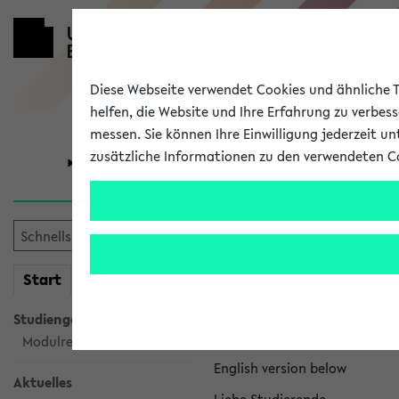
Diese Webseite verwendet Cookies und ähnliche Te
helfen, die Website und Ihre Erfahrung zu verbes
messen. Sie können Ihre Einwilligung jederzeit u
zusätzliche Informationen zu den verwendeten C
Universität
Forschung
eKVV News
mein
Start
eKVV
Nachhaltigkeitspr
Studiengangsauswahl
Per E-Mail eingestellt von na
Modulrecherche
English version below
Aktuelles