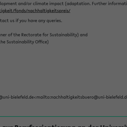
elopment and/or climate impact (adaptation. Further informat
igkeit/fonds/nachhaltigkeitspreis/
tact us if you have any queries.
r of the Rectorate for Sustainability) and
e Sustainability Office)
@uni-bielefeld.de<mailto:nachhaltigkeitsbuero@uni-bielefeld.