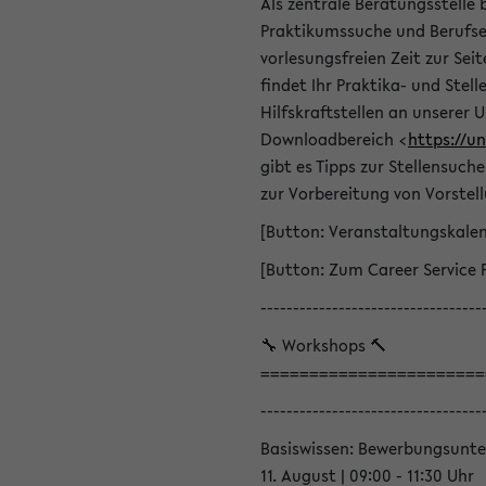
Als zentrale Beratungsstelle 
Praktikumssuche und Berufsei
vorlesungsfreien Zeit zur Seit
findet Ihr Praktika- und Ste
Hilfskraftstellen an unserer U
Downloadbereich <
https://u
gibt es Tipps zur Stellensuc
zur Vorbereitung von Vorstel
[Button: Veranstaltungskale
[Button: Zum Career Service 
----------------------------------
🔧 Workshops 🔨
=======================
----------------------------------
Basiswissen: Bewerbungsunte
11. August | 09:00 - 11:30 Uhr