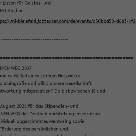
Listen für Geistes- und
INT-Fächer.
ps://uni-bielefeld.jobteaser.com/de/events/d50bba50-d6a3-4f
--------------------------------------
=================================================
INEN WEG 2027
nd willst Teil eines starken Netzwerks
onsbiografie und willst unsere Gesellschaft
wortung mitgestalten? Du bist zwischen 18 und
 August 2026 für das Stipendien- und
EN WEG der Deutschlandstiftung Integration.
dividuell abgestimmtes Mentoring sowie
 Förderung des persönlichen und