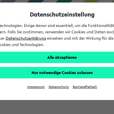
Datenschutzeinstellung
chnologien. Einige davon sind essentiell, um die Funktionalit
sern. Falls Sie zustimmen, verwenden wir Cookies und Daten auc
nter
Datenschutzerklärung
einsehen und mit der Wirkung für die 
ookies und Technologien.
Studium
Lehre
International
Alle akzeptieren
Nur notwendige Cookies zulassen
eis 2026: Bewerbungsphase gestartet (
Impressum
Datenschutz
Barrierefreiheit
chhaltigkeitsbuero@uni-bielefeld.de an den Verteiler 'Alle Studie