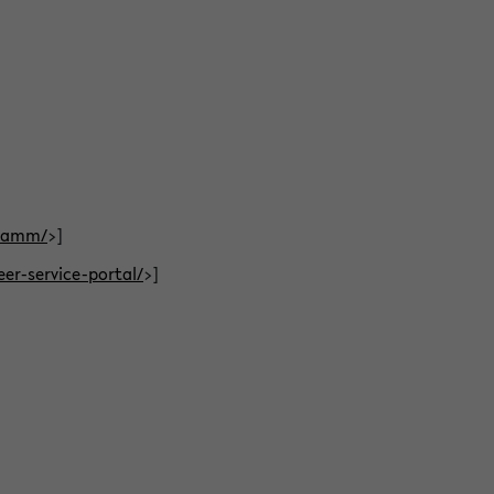
gramm/
>]
eer-service-portal/
>]