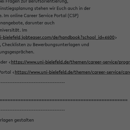
bei Fragen zur Berufsorientierung,
nstiegsplanung stehen wir Euch auch in der
e. Im online Career Service Portal (CSP)
llenangebote, darunter auch
niversität. Im
ni-bielefeld.jobteaser.com/de/handbook?school_id=4600
>
he, Checklisten zu Bewerbungsunterlagen und
lungsgesprächen.
nder <
https://www.uni-bielefeld.de/themen/career-service/pro
Portal <
https://www.uni-bielefeld.de/themen/career-service/car
--------------------------------------
=================================================
--------------------------------------
rlagen gestalten