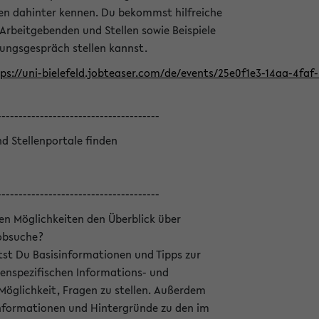
en dahinter kennen. Du bekommst hilfreiche
 Arbeitgebenden und Stellen sowie Beispiele
lungsgespräch stellen kannst.
ps://uni-bielefeld.jobteaser.com/de/events/25e0f1e3-14aa-4fa
--------------------------------------
nd Stellenportale finden
--------------------------------------
hen Möglichkeiten den Überblick über
Jobsuche?
ltst Du Basisinformationen und Tipps zur
enspezifischen Informations- und
 Möglichkeit, Fragen zu stellen. Außerdem
Informationen und Hintergründe zu den im