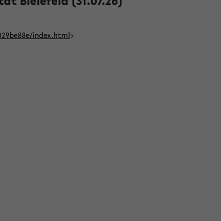
t Bielefeld (31.07.26)
029be88e/index.html
>