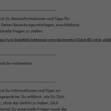
--------------------------------------
ltst Du Basisinformationen und Tipps für
 Deiner Bewerbungsunterlagen. Anschließend
iduelle Fragen zu stellen.
ps://uni-bielefeld.jobteaser.com/de/events/33dcb183-e1cb-40
--------------------------------------
präche vorbereiten
--------------------------------------
ltst Du Informationen und Tipps zur
sgespräche. Du erfährst, wie Du Dich
, ohne das Gefühl zu haben, Dich
ernst Du potenzielle Fragen sowie die