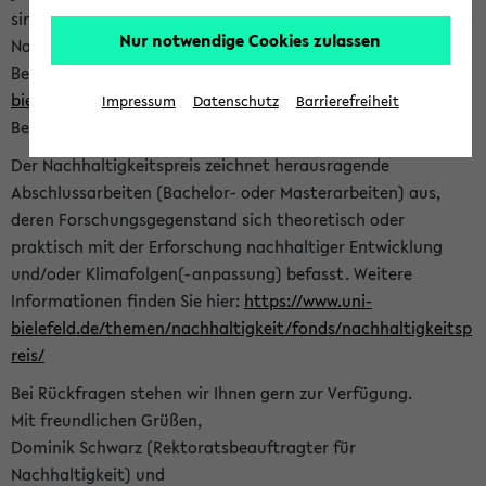
sind herzlich eingeladen sich mit Ihrer Abschlussarbeit beim
Nur notwendige Cookies zulassen
Nachhaltigkeitsbüro zu bewerben. Bitte nutzen Sie für Ihre
Bewerbung dieses Formular<
https://formulare.uni-
bielefeld.de/frontend-server/form/provide/913/
>. Die
Impressum
Datenschutz
Barrierefreiheit
Bewerbungsfrist endet am 30.09.2026.
Der Nachhaltigkeitspreis zeichnet herausragende
Abschlussarbeiten (Bachelor- oder Masterarbeiten) aus,
deren Forschungsgegenstand sich theoretisch oder
praktisch mit der Erforschung nachhaltiger Entwicklung
und/oder Klimafolgen(-anpassung) befasst. Weitere
Informationen finden Sie hier:
https://www.uni-
bielefeld.de/themen/nachhaltigkeit/fonds/nachhaltigkeitsp
reis/
Bei Rückfragen stehen wir Ihnen gern zur Verfügung.
Mit freundlichen Grüßen,
Dominik Schwarz (Rektoratsbeauftragter für
Nachhaltigkeit) und