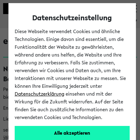
Datenschutzeinstellung
eKVV
Diese Webseite verwendet Cookies und ähnliche
eKVV News
Technologien. Einige davon sind essentiell, um die
Funktionalität der Website zu gewährleisten,
während andere uns helfen, die Website und Ihre
Erfahrung zu verbessern. Falls Sie zustimmen,
Nachhaltigkeitspreis 2026:
verwenden wir Cookies und Daten auch, um Ihre
Bewerbungsphase gestartet (06.08.26)
Interaktionen mit unserer Webseite zu messen. Sie
können Ihre Einwilligung jederzeit unter
Per E-Mail eingestellt von nachhaltigkeitsbuero@uni-
Datenschutzerklärung
einsehen und mit der
bielefeld.de an den Verteiler 'Alle Studierenden':
Wirkung für die Zukunft widerrufen. Auf der Seite
English version below
finden Sie auch zusätzliche Informationen zu den
verwendeten Cookies und Technologien.
Liebe Studierende,
seit 2023 verleiht das Rektorat der Universität Bielefeld
Alle akzeptieren
jährlich den Nachhaltigkeitspreis für Abschlussarbeiten. Sie