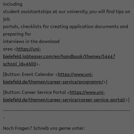
including
student assistantships at our university, you will find tips on
job
portals, checklists for creating application documents and
preparing for
interviews in the download
area <
https://uni-
bielefeld.jobteaser.com/en/handbook/themes/5444?
school_id=4600
>.
[Button: Event Calendar <
https://www.uni-
bielefeld.de/themen/career-service/programm/
>]
[Button: Career Service Portal <
https://www.uni-
bielefeld.de/themen/career-service/career-service-portal/
>]
-----------------------------------------------------------------------
-
Noch Fragen? Schreib uns gerne unter: