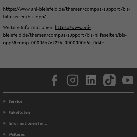
https://www.uni-bielefeld.de/themen/campus-support/bis-
hilfeseiten/bis-app/
Weitere Informationen:
https://www.uni-
bielefeld.de/themen/campus-support/bis-hilfeseiten/bis-
app/#comp_00006a262226_0000000a6f_0d4c
Facebook
Instagram
LinkedIn
TikTok
Youtube
Service
Fakultäten
Informationen für ...
Weiteres