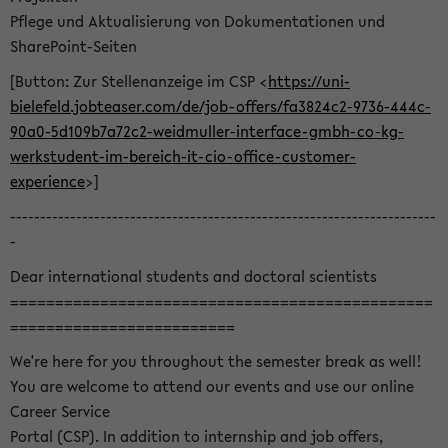
Pflege und Aktualisierung von Dokumentationen und
SharePoint-Seiten
[Button: Zur Stellenanzeige im CSP <
https://uni-
bielefeld.jobteaser.com/de/job-offers/fa3824c2-9736-444c-
90a0-5d109b7a72c2-weidmuller-interface-gmbh-co-kg-
werkstudent-im-bereich-it-cio-office-customer-
experience
>]
-----------------------------------------------------------------------
-
Dear international students and doctoral scientists
===============================================
=========================
We're here for you throughout the semester break as well!
You are welcome to attend our events and use our online
Career Service
Portal (CSP). In addition to internship and job offers,