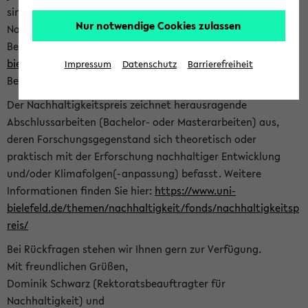
sind herzlich eingeladen sich mit Ihrer Abschlussarbeit beim
Nur notwendige Cookies zulassen
Nachhaltigkeitsbüro zu bewerben. Bitte nutzen Sie für Ihre
Bewerbung dieses Formular<
https://formulare.uni-
bielefeld.de/frontend-server/form/provide/913/
>. Die
Impressum
Datenschutz
Barrierefreiheit
Bewerbungsfrist endet am 30.09.2026.
Der Nachhaltigkeitspreis zeichnet herausragende
Abschlussarbeiten (Bachelor- oder Masterarbeiten) aus,
deren Forschungsgegenstand sich theoretisch oder
praktisch mit der Erforschung nachhaltiger Entwicklung
und/oder Klimafolgen(-anpassung) befasst. Weitere
Informationen finden Sie hier:
https://www.uni-
bielefeld.de/themen/nachhaltigkeit/fonds/nachhaltigkeitsp
reis/
Bei Rückfragen stehen wir Ihnen gern zur Verfügung.
Mit freundlichen Grüßen,
Dominik Schwarz (Rektoratsbeauftragter für
Nachhaltigkeit) und