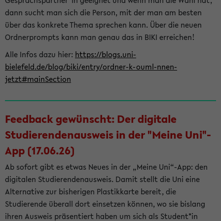
Gesprächspartner*in geeignet und wenn man die Wahl hat,
dann sucht man sich die Person, mit der man am besten
über das konkrete Thema sprechen kann. Über die neuen
Ordnerprompts kann man genau das in BIKI erreichen!
Alle Infos dazu hier:
https://blogs.uni-
bielefeld.de/blog/biki/entry/ordner-k-ouml-nnen-
jetzt#mainSection
Feedback gewünscht: Der digitale
Studierendenausweis in der "Meine Uni"-
App (17.06.26)
Ab sofort gibt es etwas Neues in der „Meine Uni“-App: den
digitalen Studierendenausweis. Damit stellt die Uni eine
Alternative zur bisherigen Plastikkarte bereit, die
Studierende überall dort einsetzen können, wo sie bislang
ihren Ausweis präsentiert haben um sich als Student*in