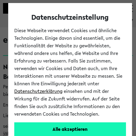
Datenschutzeinstellung
eKVV
Diese Webseite verwendet Cookies und ähnliche
eKVV News
Technologien. Einige davon sind essentiell, um die
Funktionalität der Website zu gewährleisten,
während andere uns helfen, die Website und Ihre
Erfahrung zu verbessern. Falls Sie zustimmen,
Nachhaltigkeitspreis 2026:
verwenden wir Cookies und Daten auch, um Ihre
Bewerbungsphase gestartet (06.08.26)
Interaktionen mit unserer Webseite zu messen. Sie
können Ihre Einwilligung jederzeit unter
Per E-Mail eingestellt von nachhaltigkeitsbuero@uni-
Datenschutzerklärung
einsehen und mit der
bielefeld.de an den Verteiler 'Alle Studierenden':
Wirkung für die Zukunft widerrufen. Auf der Seite
English version below
finden Sie auch zusätzliche Informationen zu den
verwendeten Cookies und Technologien.
Liebe Studierende,
seit 2023 verleiht das Rektorat der Universität Bielefeld
Alle akzeptieren
jährlich den Nachhaltigkeitspreis für Abschlussarbeiten. Sie