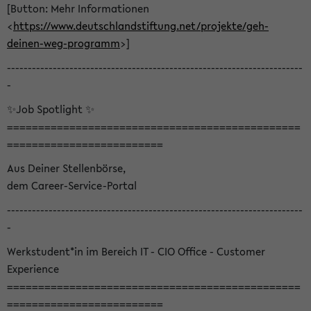
[Button: Mehr Informationen
<
https://www.deutschlandstiftung.net/projekte/geh-
deinen-weg-programm
>]
-----------------------------------------------------------------------
-
✨Job Spotlight ✨
===============================================
=========================
Aus Deiner Stellenbörse,
dem Career-Service-Portal
-----------------------------------------------------------------------
-
Werkstudent*in im Bereich IT - CIO Office - Customer
Experience
===============================================
=========================