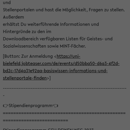
und
Stellenportalen und hast die Möglichkeit, Fragen zu stellen.
Außerdem
erhältst Du weiterführende Informationen und
Hintergründe zu den im
Downloadbereich verfügbaren Listen für Geistes- und
Sozialwissenschaften sowie MINT-Fächer.
[Button: Zur Anmeldung <
https://uni-
bielefeld.jobteaser.com/de/events/d50bba50-d6a3-4f2d-
bd2c-17d4a31e92aa-basiswissen-informations-und-
stellenportale-finden
>]
-----------------------------------------------------------------------
-
👉Stipendienprogramm👈
===============================================
=========================