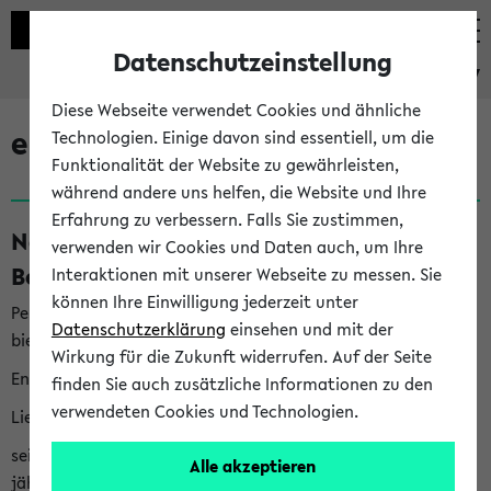
Datenschutzeinstellung
eKVV
Diese Webseite verwendet Cookies und ähnliche
eKVV News
Technologien. Einige davon sind essentiell, um die
Funktionalität der Website zu gewährleisten,
während andere uns helfen, die Website und Ihre
Erfahrung zu verbessern. Falls Sie zustimmen,
Nachhaltigkeitspreis 2026:
verwenden wir Cookies und Daten auch, um Ihre
Bewerbungsphase gestartet (06.08.26)
Interaktionen mit unserer Webseite zu messen. Sie
können Ihre Einwilligung jederzeit unter
Per E-Mail eingestellt von nachhaltigkeitsbuero@uni-
Datenschutzerklärung
einsehen und mit der
bielefeld.de an den Verteiler 'Alle Studierenden':
Wirkung für die Zukunft widerrufen. Auf der Seite
English version below
finden Sie auch zusätzliche Informationen zu den
verwendeten Cookies und Technologien.
Liebe Studierende,
seit 2023 verleiht das Rektorat der Universität Bielefeld
Alle akzeptieren
jährlich den Nachhaltigkeitspreis für Abschlussarbeiten. Sie