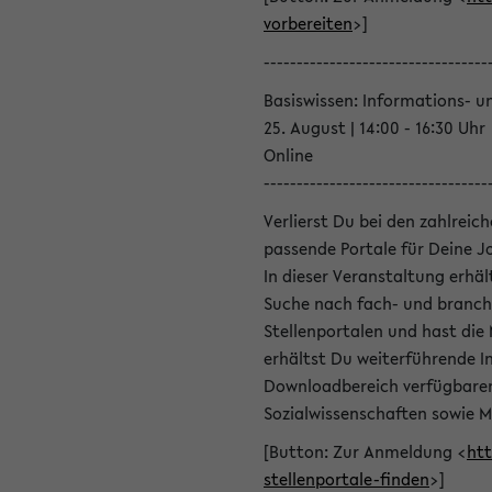
vorbereiten
>]
----------------------------------
Basiswissen: Informations- u
25. August | 14:00 - 16:30 Uhr
Online
----------------------------------
Verlierst Du bei den zahlreic
passende Portale für Deine 
In dieser Veranstaltung erhä
Suche nach fach- und branch
Stellenportalen und hast die
erhältst Du weiterführende 
Downloadbereich verfügbaren 
Sozialwissenschaften sowie M
[Button: Zur Anmeldung <
htt
stellenportale-finden
>]