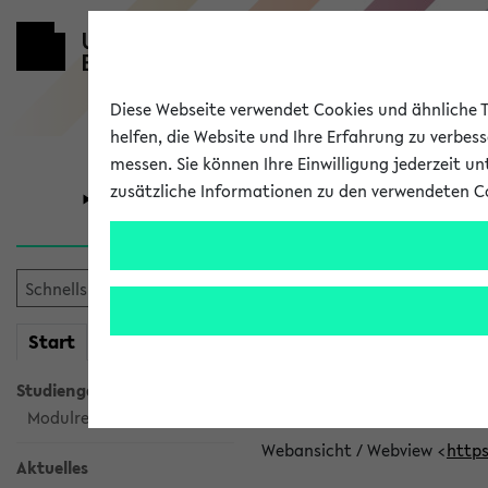
Diese Webseite verwendet Cookies und ähnliche Te
helfen, die Website und Ihre Erfahrung zu verbes
messen. Sie können Ihre Einwilligung jederzeit u
zusätzliche Informationen zu den verwendeten C
Universität
Forschung
eKVV News
mein
Start
eKVV
👉 Neue Angebote z
Studiengangsauswahl
Per E-Mail eingestellt von car
Modulrecherche
Webansicht / Webview <
https
Aktuelles