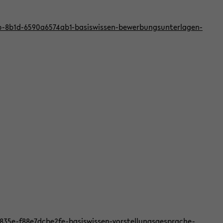
bb-8b1d-6590a6574ab1-basiswissen-bewerbungsunterlagen-
f-835e-f88e7dcbe2fe-basiswissen-vorstellungsgesprache-