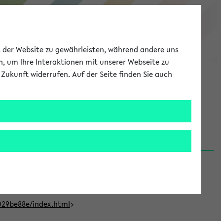
eKVV
ät der Website zu gewährleisten, während andere uns
h, um Ihre Interaktionen mit unserer Webseite zu
Zukunft widerrufen. Auf der Seite finden Sie auch
Meine Uni
EN
ANMELDEN
t Bielefeld (31.07.26)
029be88e/index.html
>