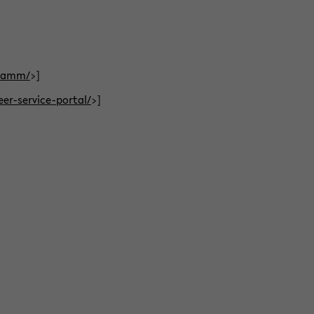
gramm/
>]
eer-service-portal/
>]