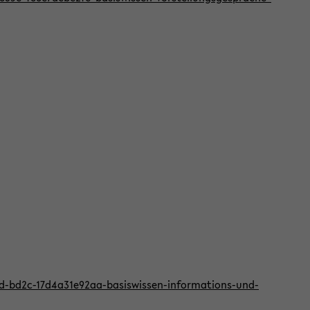
2d-bd2c-17d4a31e92aa-basiswissen-informations-und-