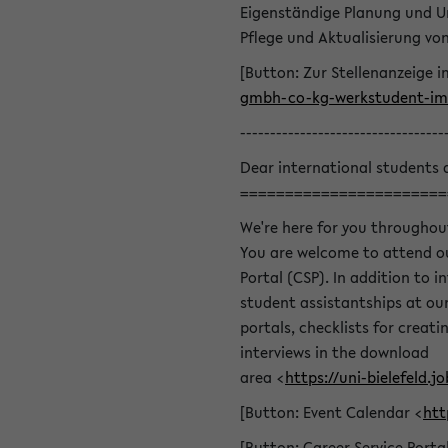
Eigenständige Planung und U
Pflege und Aktualisierung v
[Button: Zur Stellenanzeige i
gmbh-co-kg-werkstudent-im-
----------------------------------
Dear international students 
=======================
We're here for you throughou
You are welcome to attend ou
Portal (CSP). In addition to i
student assistantships at our 
portals, checklists for creat
interviews in the download
area <
https://uni-bielefeld
[Button: Event Calendar <
htt
[Button: Career Service Porta