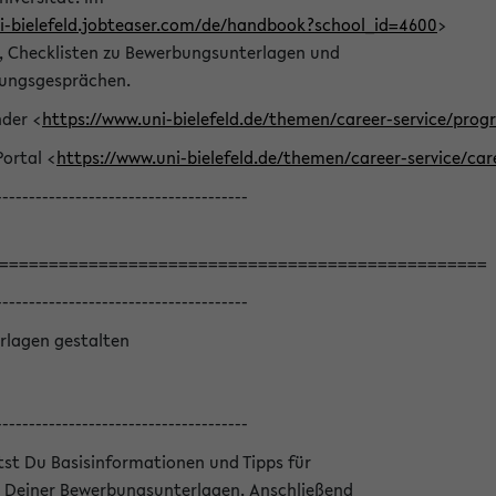
ni-bielefeld.jobteaser.com/de/handbook?school_id=4600
>
he, Checklisten zu Bewerbungsunterlagen und
lungsgesprächen.
nder <
https://www.uni-bielefeld.de/themen/career-service/pro
Portal <
https://www.uni-bielefeld.de/themen/career-service/car
--------------------------------------
=================================================
--------------------------------------
rlagen gestalten
--------------------------------------
ltst Du Basisinformationen und Tipps für
 Deiner Bewerbungsunterlagen. Anschließend