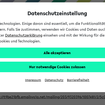
Datenschutzeinstellung
chnologien. Einige davon sind essentiell, um die Funktionalit
sern. Falls Sie zustimmen, verwenden wir Cookies und Daten auc
nter
Datenschutzerklärung
einsehen und mit der Wirkung für die 
ookies und Technologien.
Studium
Lehre
International
Alle akzeptieren
Nur notwendige Cookies zulassen
ur Berufsorientierung an der Universitä
Impressum
Datenschutz
Barrierefreiheit
eer@uni-bielefeld.de an den Verteiler 'Alle Studierenden':
://t9be21bfb.emailsys1a.net/mailing/203/9320396/1007481/2/5c