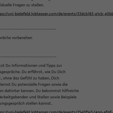
iduelle Fragen zu stellen.
ps://uni-bielefeld.jobteaser.com/de/events/33dcb183-e1cb-40
--------------------------------------
präche vorbereiten
--------------------------------------
ltst Du Informationen und Tipps zur
sgespräche. Du erfährst, wie Du Dich
, ohne das Gefühl zu haben, Dich
ernst Du potenzielle Fragen sowie die
en dahinter kennen. Du bekommst hilfreiche
 Arbeitgebenden und Stellen sowie Beispiele
lungsgespräch stellen kannst.
ps://uni-bielefeld.jobteaser.com/de/events/25e0f1e3-14aa-4fa