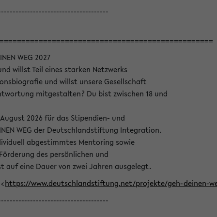
--------------------------------------
=================================================
INEN WEG 2027
nd willst Teil eines starken Netzwerks
onsbiografie und willst unsere Gesellschaft
wortung mitgestalten? Du bist zwischen 18 und
 August 2026 für das Stipendien- und
EN WEG der Deutschlandstiftung Integration.
dividuell abgestimmtes Mentoring sowie
 Förderung des persönlichen und
t auf eine Dauer von zwei Jahren ausgelegt.
 <
https://www.deutschlandstiftung.net/projekte/geh-deinen
--------------------------------------