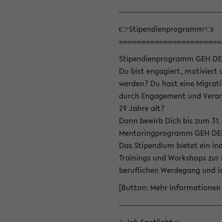
----------------------------------
👉Stipendienprogramm👈
=======================
Stipendienprogramm GEH DE
Du bist engagiert, motiviert u
werden? Du hast eine Migrati
durch Engagement und Verant
29 Jahre alt?
Dann bewirb Dich bis zum 31.
Mentoringprogramm GEH DEIN
Das Stipendium bietet ein in
Trainings und Workshops zur
beruflichen Werdegang und is
[Button: Mehr Informationen
----------------------------------