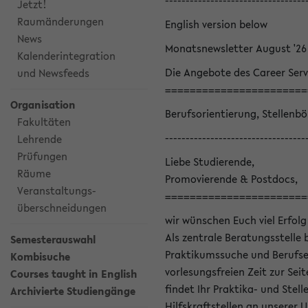
----------------------------------
Jetzt!
Raumänderungen
English version below
News
Monatsnewsletter August '26
Kalenderintegration
Die Angebote des Career Serv
und Newsfeeds
=======================
Organisation
Berufsorientierung, Stellenb
Fakultäten
----------------------------------
Lehrende
Prüfungen
Liebe Studierende,
Räume
Promovierende & Postdocs,
Veranstaltungs-
=======================
überschneidungen
wir wünschen Euch viel Erfolg
Als zentrale Beratungsstelle 
Semesterauswahl
Praktikumssuche und Berufsei
Kombisuche
vorlesungsfreien Zeit zur Seit
Courses taught in English
findet Ihr Praktika- und Ste
Archivierte Studiengänge
Hilfskraftstellen an unserer U