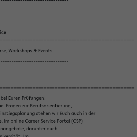
--------------------------------------
ice
=================================================
örse, Workshops & Events
--------------------------------------
=================================================
 bei Euren Prüfungen!
bei Fragen zur Berufsorientierung,
nstiegsplanung stehen wir Euch auch in der
e. Im online Career Service Portal (CSP)
llenangebote, darunter auch
niversität. Im