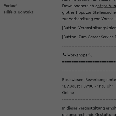
Verlauf
Downloadbereich <
https://u
Hilfe & Kontakt
gibt es Tipps zur Stellensuc
zur Vorbereitung von Vorstel
[Button: Veranstaltungskale
[Button: Zum Career Service 
----------------------------------
🔧 Workshops 🔨
=======================
----------------------------------
Basiswissen: Bewerbungsunte
11. August | 09:00 - 11:30 Uhr
Online
----------------------------------
In dieser Veranstaltung erhä
die ansprechende Gestaltung