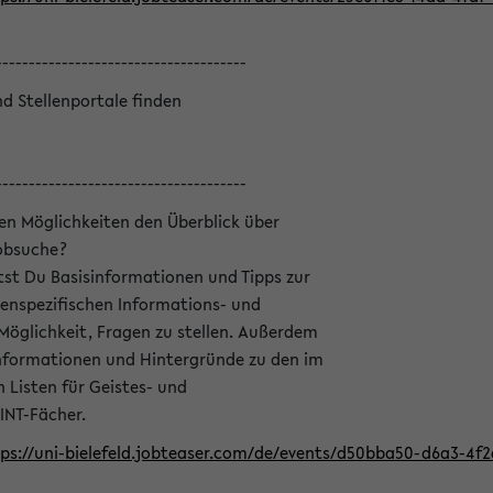
--------------------------------------
nd Stellenportale finden
--------------------------------------
hen Möglichkeiten den Überblick über
Jobsuche?
ltst Du Basisinformationen und Tipps zur
enspezifischen Informations- und
 Möglichkeit, Fragen zu stellen. Außerdem
Informationen und Hintergründe zu den im
Listen für Geistes- und
INT-Fächer.
ps://uni-bielefeld.jobteaser.com/de/events/d50bba50-d6a3-4f