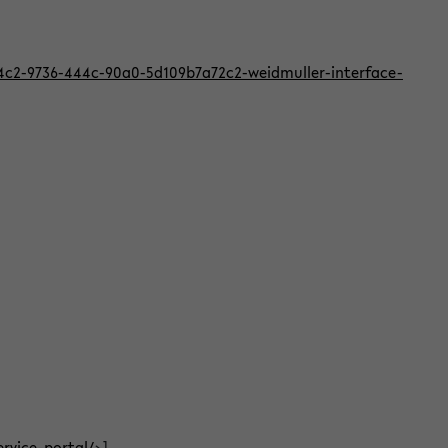
824c2-9736-444c-90a0-5d109b7a72c2-weidmuller-interface-
ervice-portal/
>]