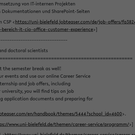
msetzung von IT-internen Projekten
on Dokumentationen und SharePoint-Seiten
m CSP <
https://uni-bielefeld.jobteaser.com/de/job-offers/fa3
bereich-it-cio-office-customer-experience
>]
--------------------------------------
and doctoral scientists
=================================================
t the semester break as well!
r events and use our online Career Service
nternship and job offers, including
university, you will find tips on job
ing application documents and preparing for
.jobteaser.com/en/handbook/themes/5444?school_id=4600
>.
ps://www.uni-bielefeld.de/themen/career-service/programm/
>]
l <
https://www.uni-bielefeld.de/themen/career-service/career-s