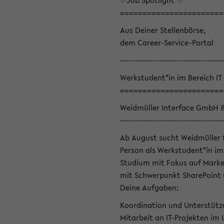
✨Job Spotlight ✨
=======================
Aus Deiner Stellenbörse,
dem Career-Service-Portal
----------------------------------
Werkstudent*in im Bereich IT
=======================
Weidmüller Interface GmbH 
----------------------------------
Ab August sucht Weidmüller 
Person als Werkstudent*in im 
Studium mit Fokus auf Marke
mit Schwerpunkt SharePoint 
Deine Aufgaben:
Koordination und Unterstütz
Mitarbeit an IT-Projekten im 