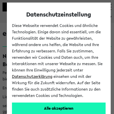
Datenschutzeinstellung
eKVV
Diese Webseite verwendet Cookies und ähnliche
eKVV News
Technologien. Einige davon sind essentiell, um die
Funktionalität der Website zu gewährleisten,
während andere uns helfen, die Website und Ihre
Erfahrung zu verbessern. Falls Sie zustimmen,
Nachhaltigkeitspreis 2026:
verwenden wir Cookies und Daten auch, um Ihre
Bewerbungsphase gestartet (06.08.26)
Interaktionen mit unserer Webseite zu messen. Sie
können Ihre Einwilligung jederzeit unter
Per E-Mail eingestellt von nachhaltigkeitsbuero@uni-
Datenschutzerklärung
einsehen und mit der
bielefeld.de an den Verteiler 'Alle Studierenden':
Wirkung für die Zukunft widerrufen. Auf der Seite
English version below
finden Sie auch zusätzliche Informationen zu den
verwendeten Cookies und Technologien.
Liebe Studierende,
seit 2023 verleiht das Rektorat der Universität Bielefeld
Alle akzeptieren
jährlich den Nachhaltigkeitspreis für Abschlussarbeiten. Sie