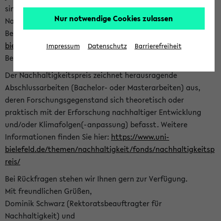
sind herzlich eingeladen sich mit Ihrer Abschlussarbeit beim
Nur notwendige Cookies zulassen
Nachhaltigkeitsbüro zu bewerben. Bitte nutzen Sie für Ihre
Bewerbung dieses Formular<
https://formulare.uni-
bielefeld.de/frontend-server/form/provide/913/
>. Die
Impressum
Datenschutz
Barrierefreiheit
Bewerbungsfrist endet am 30.09.2026.
Der Nachhaltigkeitspreis zeichnet herausragende
Abschlussarbeiten (Bachelor- oder Masterarbeiten) aus,
deren Forschungsgegenstand sich theoretisch oder
praktisch mit der Erforschung nachhaltiger Entwicklung
und/oder Klimafolgen(-anpassung) befasst. Weitere
Informationen finden Sie hier:
https://www.uni-
bielefeld.de/themen/nachhaltigkeit/fonds/nachhaltigkeitsp
reis/
Bei Rückfragen stehen wir Ihnen gern zur Verfügung.
Mit freundlichen Grüßen,
Dominik Schwarz (Rektoratsbeauftragter für
Nachhaltigkeit) und