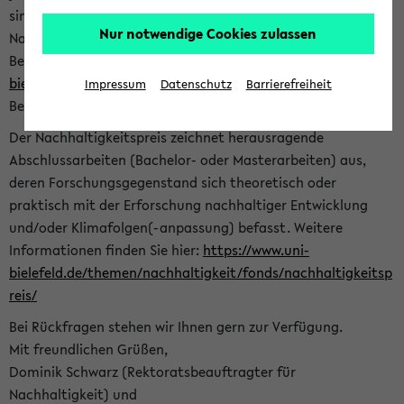
sind herzlich eingeladen sich mit Ihrer Abschlussarbeit beim
Nur notwendige Cookies zulassen
Nachhaltigkeitsbüro zu bewerben. Bitte nutzen Sie für Ihre
Bewerbung dieses Formular<
https://formulare.uni-
bielefeld.de/frontend-server/form/provide/913/
>. Die
Impressum
Datenschutz
Barrierefreiheit
Bewerbungsfrist endet am 30.09.2026.
Der Nachhaltigkeitspreis zeichnet herausragende
Abschlussarbeiten (Bachelor- oder Masterarbeiten) aus,
deren Forschungsgegenstand sich theoretisch oder
praktisch mit der Erforschung nachhaltiger Entwicklung
und/oder Klimafolgen(-anpassung) befasst. Weitere
Informationen finden Sie hier:
https://www.uni-
bielefeld.de/themen/nachhaltigkeit/fonds/nachhaltigkeitsp
reis/
Bei Rückfragen stehen wir Ihnen gern zur Verfügung.
Mit freundlichen Grüßen,
Dominik Schwarz (Rektoratsbeauftragter für
Nachhaltigkeit) und