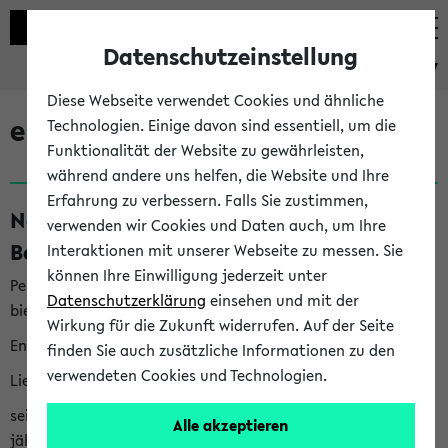
Datenschutzeinstellung
eKVV
Diese Webseite verwendet Cookies und ähnliche
eKVV News
Technologien. Einige davon sind essentiell, um die
Funktionalität der Website zu gewährleisten,
während andere uns helfen, die Website und Ihre
Erfahrung zu verbessern. Falls Sie zustimmen,
Nachhaltigkeitspreis 2026:
verwenden wir Cookies und Daten auch, um Ihre
Bewerbungsphase gestartet (06.08.26)
Interaktionen mit unserer Webseite zu messen. Sie
können Ihre Einwilligung jederzeit unter
Per E-Mail eingestellt von nachhaltigkeitsbuero@uni-
Datenschutzerklärung
einsehen und mit der
bielefeld.de an den Verteiler 'Alle Studierenden':
Wirkung für die Zukunft widerrufen. Auf der Seite
English version below
finden Sie auch zusätzliche Informationen zu den
verwendeten Cookies und Technologien.
Liebe Studierende,
seit 2023 verleiht das Rektorat der Universität Bielefeld
Alle akzeptieren
jährlich den Nachhaltigkeitspreis für Abschlussarbeiten. Sie