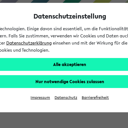
Datenschutzeinstellung
chnologien. Einige davon sind essentiell, um die Funktionalit
sern. Falls Sie zustimmen, verwenden wir Cookies und Daten auc
nter
Datenschutzerklärung
einsehen und mit der Wirkung für die 
ookies und Technologien.
Studium
Lehre
International
Alle akzeptieren
Nur notwendige Cookies zulassen
eis 2026: Bewerbungsphase gestartet (
Impressum
Datenschutz
Barrierefreiheit
chhaltigkeitsbuero@uni-bielefeld.de an den Verteiler 'Alle Studie