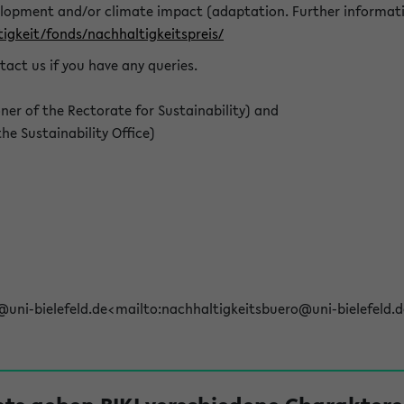
elopment and/or climate impact (adaptation. Further informat
igkeit/fonds/nachhaltigkeitspreis/
tact us if you have any queries.
r of the Rectorate for Sustainability) and
e Sustainability Office)
@uni-bielefeld.de<mailto:nachhaltigkeitsbuero@uni-bielefeld.