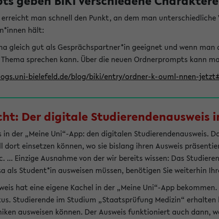
s geben BIKI verschiedene Charaktere 
t erreicht man schnell den Punkt, an dem man unterschiedlich
n*innen hält:
hema gleich gut als Gesprächspartner*in geeignet und wenn man 
 Thema sprechen kann. Über die neuen Ordnerprompts kann man 
logs.uni-bielefeld.de/blog/biki/entry/ordner-k-ouml-nnen-jetz
t: Der digitale Studierendenausweis in
 in der „Meine Uni“-App: den digitalen Studierendenausweis. Dami
ll dort einsetzen können, wo sie bislang ihren Ausweis präsenti
 ... Einzige Ausnahme von der wir bereits wissen: Das Studiere
sa als Student*in ausweisen müssen, benötigen Sie weiterhin Ihr
weis hat eine eigene Kachel in der „Meine Uni“-App bekommen.
tus. Studierende im Studium „Staatsprüfung Medizin“ erhalten h
liniken ausweisen können. Der Ausweis funktioniert auch dann, we