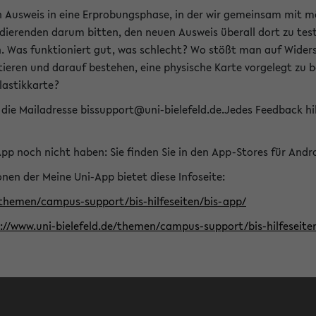
n Ausweis in eine Erprobungsphase, in der wir gemeinsam mit m
dierenden darum bitten, den neuen Ausweis überall dort zu test
n. Was funktioniert gut, was schlecht? Wo stößt man auf Widers
ptieren und darauf bestehen, eine physische Karte vorgelegt z
Plastikkarte?
die Mailadresse bissupport@uni-bielefeld.de.Jedes Feedback hil
-App noch nicht haben: Sie finden Sie in den App-Stores für And
nen der Meine Uni-App bietet diese Infoseite:
/themen/campus-support/bis-hilfeseiten/bis-app/
s://www.uni-bielefeld.de/themen/campus-support/bis-hilfese