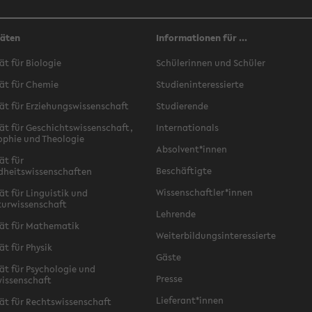
täten
Informationen für ...
ät für Biologie
Schülerinnen und Schüler
ät für Chemie
Studieninteressierte
ät für Erziehungswissenschaft
Studierende
ät für Geschichtswissenschaft,
Internationals
ophie und Theologie
Absolvent*innen
ät für
Beschäftigte
dheitswissenschaften
Wissenschaftler*innen
ät für Linguistik und
turwissenschaft
Lehrende
ät für Mathematik
Weiterbildungsinteressierte
ät für Physik
Gäste
ät für Psychologie und
Presse
issenschaft
Lieferant*innen
ät für Rechtswissenschaft