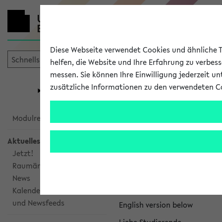
Diese Webseite verwendet Cookies und ähnliche Te
helfen, die Website und Ihre Erfahrung zu verbes
messen. Sie können Ihre Einwilligung jederzeit u
mein
Start
eKVV
zusätzliche Informationen zu den verwendeten C
Universität
Forschung
Studiengangsauswahl
eKVV News
Modulrecherche
Aktuelles
Jetzt!
Raumänderungen
Nachhaltigkeitspr
News
Per E-Mail eingestellt von na
Kalenderintegration
und Newsfeeds
English version below