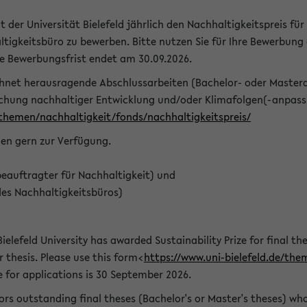
t der Universität Bielefeld jährlich den Nachhaltigkeitspreis für
tigkeitsbüro zu bewerben. Bitte nutzen Sie für Ihre Bewerbung
ie Bewerbungsfrist endet am 30.09.2026.
chnet herausragende Abschlussarbeiten (Bachelor- oder Master
schung nachhaltiger Entwicklung und/oder Klimafolgen(-anpassu
/themen/nachhaltigkeit/fonds/nachhaltigkeitspreis/
nen gern zur Verfügung.
eauftragter für Nachhaltigkeit) und
des Nachhaltigkeitsbüros)
ielefeld University has awarded Sustainability Prize for final the
r thesis. Please use this form<
https://www.uni-bielefeld.de/the
e for applications is 30 September 2026.
rs outstanding final theses (Bachelor's or Master's theses) whos