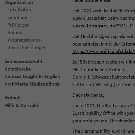
Liebe Studierende,
Organisation
Fakultäten
seit 2023 verleiht das Rektora
Lehrende
Abschlussarbeit beim Nachhal
Prüfungen
server/form/provide/913/
>. D
Räume
Der Nachhaltigkeitspreis zei
Veranstaltungs-
oder praktisch mit der Erfor
überschneidungen
https://www.uni-bielefeld.de
Semesterauswahl
Bei Rückfragen stehen wir Ih
Kombisuche
Mit freundlichen Grüßen,
Courses taught in English
Dominik Schwarz (Rektoratsb
Archivierte Studiengänge
Catharina Wessing (Leiterin 
Dear students,
Verlauf
Hilfe & Kontakt
since 2023, the Rectorate of B
Sustainability Office with you
your application. The deadlin
The Sustainability Award hono