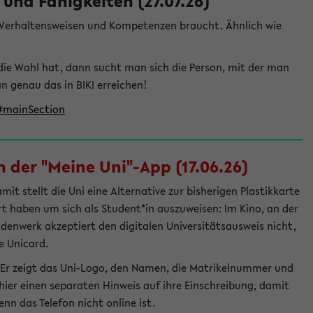
und Fähigkeiten (27.07.26)
e Verhaltensweisen und Kompetenzen braucht. Ähnlich wie
die Wahl hat, dann sucht man sich die Person, mit der man
genau das in BIKI erreichen!
t#mainSection
 der "Meine Uni"-App (17.06.26)
t stellt die Uni eine Alternative zur bisherigen Plastikkarte
ert haben um sich als Student*in auszuweisen: Im Kino, an der
ndenwerk akzeptiert den digitalen Universitätsausweis nicht,
e Unicard.
 Er zeigt das Uni-Logo, den Namen, die Matrikelnummer und
ier einen separaten Hinweis auf ihre Einschreibung, damit
nn das Telefon nicht online ist.