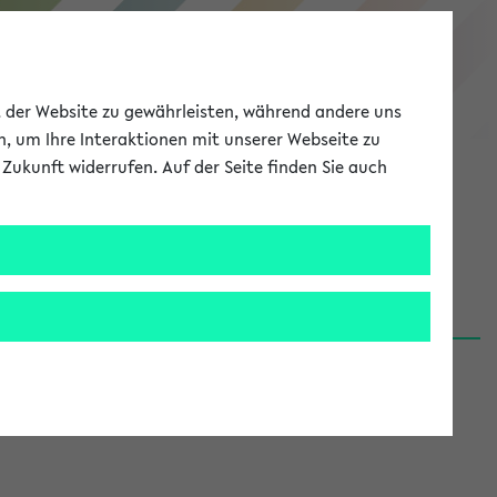
eKVV
ät der Website zu gewährleisten, während andere uns
h, um Ihre Interaktionen mit unserer Webseite zu
Zukunft widerrufen. Auf der Seite finden Sie auch
Meine Uni
EN
ANMELDEN
06.08.26)
renden':