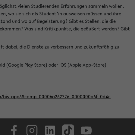
öglichst vielen Studierenden Erfahrungen sammeln wollen.
en, wo sie sich als Student*in ausweisen müssen und ihre
tand und wo auf Begeisterung? Gibt es Stellen, die die
u bekommen? Was sind Kritikpunkte, die geäußert werden? Gibt
ft dabei, die Dienste zu verbessern und zukunftsfähig zu
roid (Google Play Store) oder iOS (Apple App-Store)
iten/bis-app/#comp_00006a262226_0000000a6f_0d4c
Facebook
Instagram
LinkedIn
TikTok
Youtube