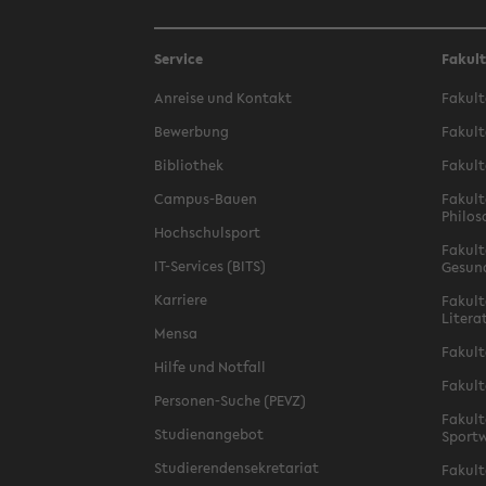
Service
Fakul
Anreise und Kontakt
Fakult
Bewerbung
Fakult
Bibliothek
Fakult
Campus-Bauen
Fakult
Philos
Hochschulsport
Fakult
IT-Services (BITS)
Gesun
Karriere
Fakult
Litera
Mensa
Fakult
Hilfe und Notfall
Fakult
Personen-Suche (PEVZ)
Fakult
Studienangebot
Sportw
Studierendensekretariat
Fakult