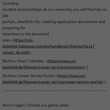
including
student assistantships at our university, you will find tips on
job
portals, checklists for creating application documents and
preparing for
interviews in the download
area <
https://uni-
bielefeld.jobteaser.com/en/handbook/themes/5444?
school_id=4600
>.
[Button: Event Calendar <
https://www.uni-
bielefeld.de/themen/career-service/programm/
>]
[Button: Career Service Portal <
https://www.uni-
bielefeld.de/themen/career-service/career-service-portal/
>]
-----------------------------------------------------------------------
-
Noch Fragen? Schreib uns gerne unter: