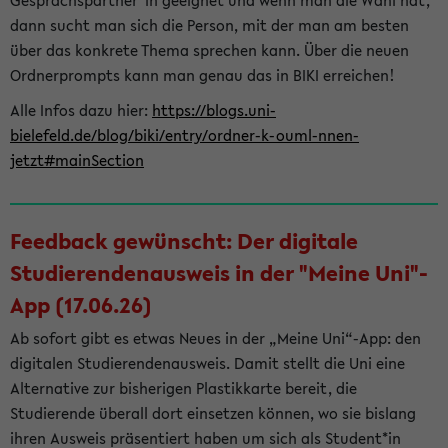
Gesprächspartner*in geeignet und wenn man die Wahl hat,
dann sucht man sich die Person, mit der man am besten
über das konkrete Thema sprechen kann. Über die neuen
Ordnerprompts kann man genau das in BIKI erreichen!
Alle Infos dazu hier:
https://blogs.uni-
bielefeld.de/blog/biki/entry/ordner-k-ouml-nnen-
jetzt#mainSection
Feedback gewünscht: Der digitale
Studierendenausweis in der "Meine Uni"-
App (17.06.26)
Ab sofort gibt es etwas Neues in der „Meine Uni“-App: den
digitalen Studierendenausweis. Damit stellt die Uni eine
Alternative zur bisherigen Plastikkarte bereit, die
Studierende überall dort einsetzen können, wo sie bislang
ihren Ausweis präsentiert haben um sich als Student*in