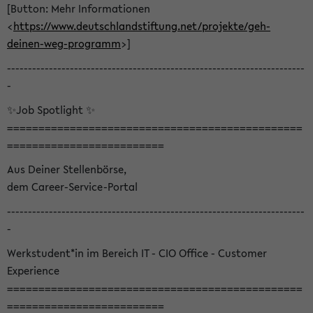
[Button: Mehr Informationen
<
https://www.deutschlandstiftung.net/projekte/geh-
deinen-weg-programm
>]
-----------------------------------------------------------------------
-
✨Job Spotlight ✨
===============================================
=========================
Aus Deiner Stellenbörse,
dem Career-Service-Portal
-----------------------------------------------------------------------
-
Werkstudent*in im Bereich IT - CIO Office - Customer
Experience
===============================================
=========================