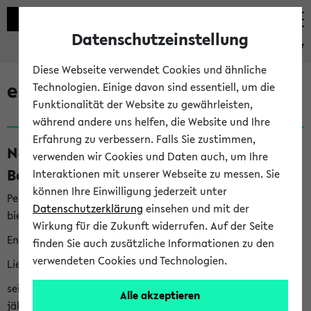
Datenschutzeinstellung
eKVV
Diese Webseite verwendet Cookies und ähnliche
eKVV News
Technologien. Einige davon sind essentiell, um die
Funktionalität der Website zu gewährleisten,
während andere uns helfen, die Website und Ihre
Erfahrung zu verbessern. Falls Sie zustimmen,
Nachhaltigkeitspreis 2026:
verwenden wir Cookies und Daten auch, um Ihre
Bewerbungsphase gestartet (06.08.26)
Interaktionen mit unserer Webseite zu messen. Sie
können Ihre Einwilligung jederzeit unter
Per E-Mail eingestellt von nachhaltigkeitsbuero@uni-
Datenschutzerklärung
einsehen und mit der
bielefeld.de an den Verteiler 'Alle Studierenden':
Wirkung für die Zukunft widerrufen. Auf der Seite
English version below
finden Sie auch zusätzliche Informationen zu den
verwendeten Cookies und Technologien.
Liebe Studierende,
seit 2023 verleiht das Rektorat der Universität Bielefeld
Alle akzeptieren
jährlich den Nachhaltigkeitspreis für Abschlussarbeiten. Sie