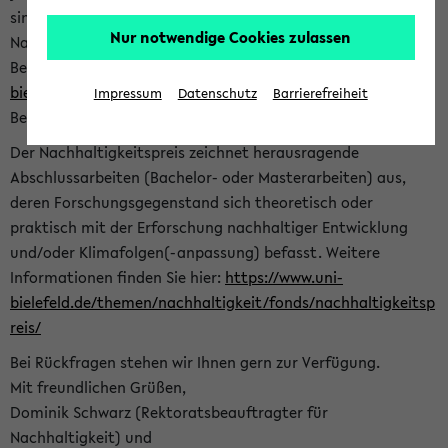
sind herzlich eingeladen sich mit Ihrer Abschlussarbeit beim
Nur notwendige Cookies zulassen
Nachhaltigkeitsbüro zu bewerben. Bitte nutzen Sie für Ihre
Bewerbung dieses Formular<
https://formulare.uni-
bielefeld.de/frontend-server/form/provide/913/
>. Die
Impressum
Datenschutz
Barrierefreiheit
Bewerbungsfrist endet am 30.09.2026.
Der Nachhaltigkeitspreis zeichnet herausragende
Abschlussarbeiten (Bachelor- oder Masterarbeiten) aus,
deren Forschungsgegenstand sich theoretisch oder
praktisch mit der Erforschung nachhaltiger Entwicklung
und/oder Klimafolgen(-anpassung) befasst. Weitere
Informationen finden Sie hier:
https://www.uni-
bielefeld.de/themen/nachhaltigkeit/fonds/nachhaltigkeitsp
reis/
Bei Rückfragen stehen wir Ihnen gern zur Verfügung.
Mit freundlichen Grüßen,
Dominik Schwarz (Rektoratsbeauftragter für
Nachhaltigkeit) und