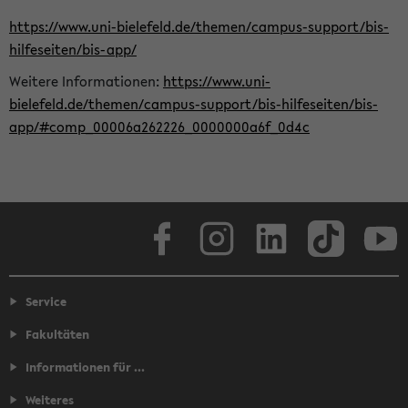
https://www.uni-bielefeld.de/themen/campus-support/bis-
hilfeseiten/bis-app/
Weitere Informationen:
https://www.uni-
bielefeld.de/themen/campus-support/bis-hilfeseiten/bis-
app/#comp_00006a262226_0000000a6f_0d4c
Facebook
Instagram
LinkedIn
TikTok
Youtube
Service
Fakultäten
Informationen für ...
Weiteres