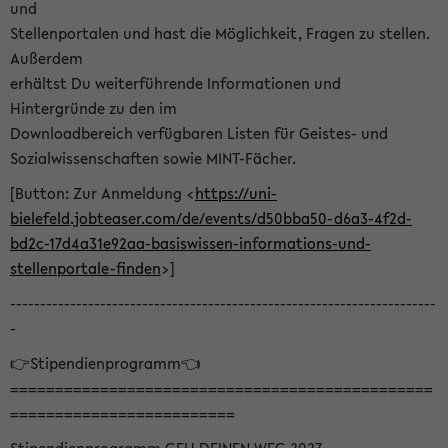
und
Stellenportalen und hast die Möglichkeit, Fragen zu stellen.
Außerdem
erhältst Du weiterführende Informationen und
Hintergründe zu den im
Downloadbereich verfügbaren Listen für Geistes- und
Sozialwissenschaften sowie MINT-Fächer.
[Button: Zur Anmeldung <
https://uni-
bielefeld.jobteaser.com/de/events/d50bba50-d6a3-4f2d-
bd2c-17d4a31e92aa-basiswissen-informations-und-
stellenportale-finden
>]
-----------------------------------------------------------------------
-
👉Stipendienprogramm👈
===============================================
=========================