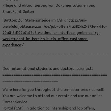
Pflege und Aktualisierung von Dokumentationen und
SharePoint-Seiten
[Button: Zur Stellenanzeige im CSP <
https://uni-
bielefeld.jobteaser.com/de/job-offers/fa3824c2-9736-444c-
90a0-5d109b7a72c2-weidmuller-interface-gmbh-co-kg-
werkstudent-im-bereich-it-cio-office-customer-
experience
>]
-----------------------------------------------------------------------
-
Dear international students and doctoral scientists
===============================================
=========================
We're here for you throughout the semester break as well!
You are welcome to attend our events and use our online
Career Service
Portal (CSP). In addition to internship and job offers,