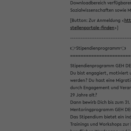
Downloadbereich verfügbaren 
Sozialwissenschaften sowie M
[Button: Zur Anmeldung <
htt
stellenportale-finden
>]
----------------------------------
👉Stipendienprogramm👈
=======================
Stipendienprogramm GEH DE
Du bist engagiert, motiviert u
werden? Du hast eine Migrati
durch Engagement und Verant
29 Jahre alt?
Dann bewirb Dich bis zum 31.
Mentoringprogramm GEH DEIN
Das Stipendium bietet ein in
Trainings und Workshops zur