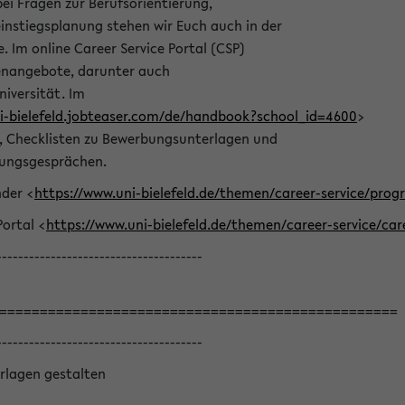
bei Fragen zur Berufsorientierung,
nstiegsplanung stehen wir Euch auch in der
e. Im online Career Service Portal (CSP)
llenangebote, darunter auch
niversität. Im
ni-bielefeld.jobteaser.com/de/handbook?school_id=4600
>
he, Checklisten zu Bewerbungsunterlagen und
lungsgesprächen.
nder <
https://www.uni-bielefeld.de/themen/career-service/pro
Portal <
https://www.uni-bielefeld.de/themen/career-service/car
--------------------------------------
=================================================
--------------------------------------
rlagen gestalten