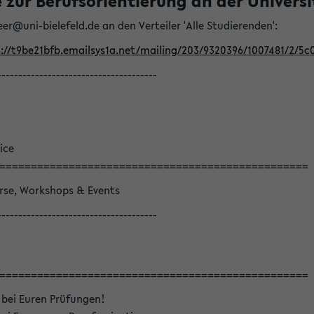
ur Berufsorientierung an der Universitä
eer@uni-bielefeld.de an den Verteiler 'Alle Studierenden':
://t9be21bfb.emailsys1a.net/mailing/203/9320396/1007481/2/5c
--------------------------------------
ice
=================================================
örse, Workshops & Events
--------------------------------------
=================================================
 bei Euren Prüfungen!