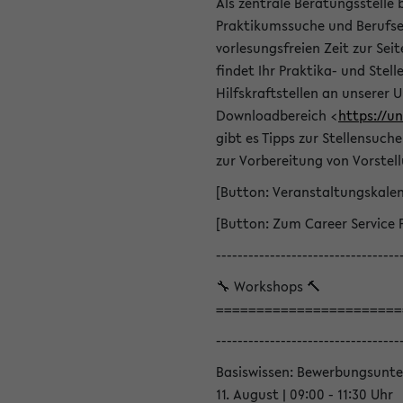
Als zentrale Beratungsstelle 
Praktikumssuche und Berufsei
vorlesungsfreien Zeit zur Seit
findet Ihr Praktika- und Ste
Hilfskraftstellen an unserer U
Downloadbereich <
https://u
gibt es Tipps zur Stellensuc
zur Vorbereitung von Vorstel
[Button: Veranstaltungskale
[Button: Zum Career Service 
----------------------------------
🔧 Workshops 🔨
=======================
----------------------------------
Basiswissen: Bewerbungsunte
11. August | 09:00 - 11:30 Uhr