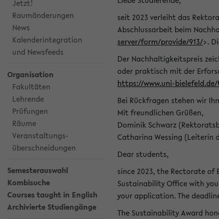
Liebe Studierende,
Jetzt!
Raumänderungen
seit 2023 verleiht das Rektora
News
Abschlussarbeit beim Nachhal
Kalenderintegration
server/form/provide/913/
>. D
und Newsfeeds
Der Nachhaltigkeitspreis zei
oder praktisch mit der Erfor
Organisation
https://www.uni-bielefeld.de
Fakultäten
Lehrende
Bei Rückfragen stehen wir Ih
Prüfungen
Mit freundlichen Grüßen,
Räume
Dominik Schwarz (Rektoratsb
Veranstaltungs-
Catharina Wessing (Leiterin 
überschneidungen
Dear students,
Semesterauswahl
since 2023, the Rectorate of B
Kombisuche
Sustainability Office with you
Courses taught in English
your application. The deadlin
Archivierte Studiengänge
The Sustainability Award hono