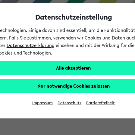
Datenschutzeinstellung
chnologien. Einige davon sind essentiell, um die Funktionalit
sern. Falls Sie zustimmen, verwenden wir Cookies und Daten auc
nter
Datenschutzerklärung
einsehen und mit der Wirkung für die 
ookies und Technologien.
Studium
Lehre
International
Alle akzeptieren
Nur notwendige Cookies zulassen
eis 2026: Bewerbungsphase gestartet (
Impressum
Datenschutz
Barrierefreiheit
chhaltigkeitsbuero@uni-bielefeld.de an den Verteiler 'Alle Studie