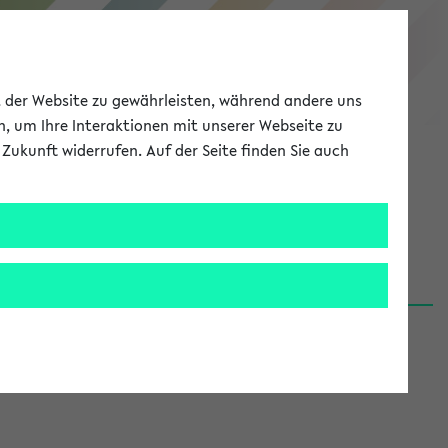
eKVV
ät der Website zu gewährleisten, während andere uns
h, um Ihre Interaktionen mit unserer Webseite zu
Zukunft widerrufen. Auf der Seite finden Sie auch
Meine Uni
EN
ANMELDEN
06.08.26)
renden':