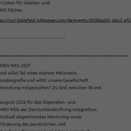
Listen für Geistes- und
INT-Fächer.
ps://uni-bielefeld.jobteaser.com/de/events/d50bba50-d6a3-4f
--------------------------------------
=================================================
INEN WEG 2027
nd willst Teil eines starken Netzwerks
onsbiografie und willst unsere Gesellschaft
wortung mitgestalten? Du bist zwischen 18 und
 August 2026 für das Stipendien- und
EN WEG der Deutschlandstiftung Integration.
dividuell abgestimmtes Mentoring sowie
 Förderung des persönlichen und