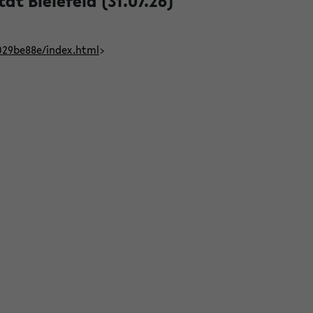
t Bielefeld (31.07.26)
029be88e/index.html
>