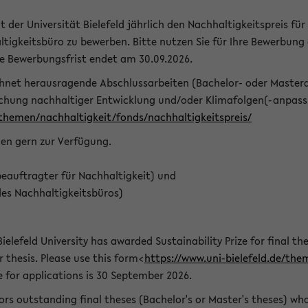
t der Universität Bielefeld jährlich den Nachhaltigkeitspreis für
tigkeitsbüro zu bewerben. Bitte nutzen Sie für Ihre Bewerbung
ie Bewerbungsfrist endet am 30.09.2026.
chnet herausragende Abschlussarbeiten (Bachelor- oder Master
schung nachhaltiger Entwicklung und/oder Klimafolgen(-anpassu
/themen/nachhaltigkeit/fonds/nachhaltigkeitspreis/
nen gern zur Verfügung.
eauftragter für Nachhaltigkeit) und
des Nachhaltigkeitsbüros)
ielefeld University has awarded Sustainability Prize for final the
r thesis. Please use this form<
https://www.uni-bielefeld.de/the
e for applications is 30 September 2026.
rs outstanding final theses (Bachelor's or Master's theses) whos