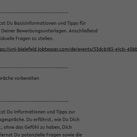
--------------------------------------
ltst Du Basisinformationen und Tipps für
 Deiner Bewerbungsunterlagen. Anschließend
iduelle Fragen zu stellen.
ps://uni-bielefeld.jobteaser.com/de/events/33dcb183-e1cb-40
--------------------------------------
präche vorbereiten
--------------------------------------
ltst Du Informationen und Tipps zur
sgespräche. Du erfährst, wie Du Dich
, ohne das Gefühl zu haben, Dich
ernst Du potenzielle Fragen sowie die