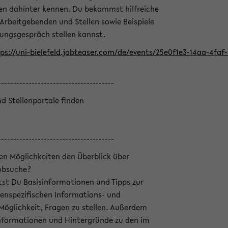
en dahinter kennen. Du bekommst hilfreiche
 Arbeitgebenden und Stellen sowie Beispiele
lungsgespräch stellen kannst.
ps://uni-bielefeld.jobteaser.com/de/events/25e0f1e3-14aa-4fa
--------------------------------------
nd Stellenportale finden
--------------------------------------
hen Möglichkeiten den Überblick über
Jobsuche?
ltst Du Basisinformationen und Tipps zur
enspezifischen Informations- und
 Möglichkeit, Fragen zu stellen. Außerdem
Informationen und Hintergründe zu den im