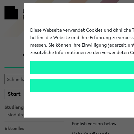
Diese Webseite verwendet Cookies und ähnliche Te
helfen, die Website und Ihre Erfahrung zu verbes
messen. Sie können Ihre Einwilligung jederzeit u
zusätzliche Informationen zu den verwendeten C
Universität
Forschung
eKVV News
mein
Start
eKVV
Nachhaltigkeitspr
Studiengangsauswahl
Per E-Mail eingestellt von na
Modulrecherche
English version below
Aktuelles