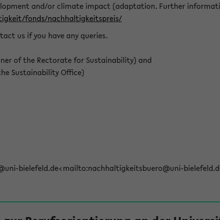
elopment and/or climate impact (adaptation. Further informat
igkeit/fonds/nachhaltigkeitspreis/
tact us if you have any queries.
r of the Rectorate for Sustainability) and
e Sustainability Office)
@uni-bielefeld.de<mailto:nachhaltigkeitsbuero@uni-bielefeld.