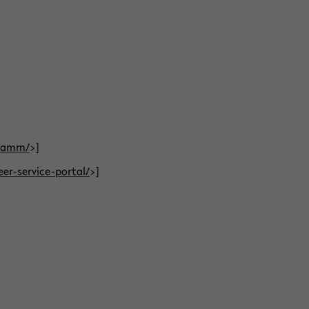
gramm/
>]
eer-service-portal/
>]