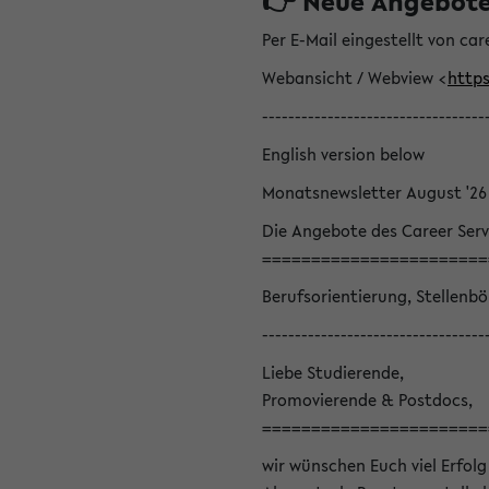
👉 Neue Angebote z
Per E-Mail eingestellt von car
Webansicht / Webview <
https
----------------------------------
English version below
Monatsnewsletter August '26
Die Angebote des Career Serv
=======================
Berufsorientierung, Stellenb
----------------------------------
Liebe Studierende,
Promovierende & Postdocs,
=======================
wir wünschen Euch viel Erfolg