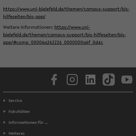
https://www.uni-bielefeld.de/themen/campus-support/bis-
hilfeseiten/bis-app/
Weitere Informationen:
https://www.uni-
bielefeld.de/themen/campus-support/bis-hilfeseiten/bis-
app/#comp_00006a262226_0000000a6f_0d4c
Facebook
Instagram
LinkedIn
TikTok
Youtube
Service
Fakultäten
Informationen für ...
Weiteres