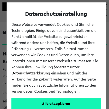
Datenschutzeinstellung
eKVV
Diese Webseite verwendet Cookies und ähnliche
eKVV News
Technologien. Einige davon sind essentiell, um die
Funktionalität der Website zu gewährleisten,
während andere uns helfen, die Website und Ihre
Erfahrung zu verbessern. Falls Sie zustimmen,
Nachhaltigkeitspreis 2026:
verwenden wir Cookies und Daten auch, um Ihre
Bewerbungsphase gestartet (06.08.26)
Interaktionen mit unserer Webseite zu messen. Sie
können Ihre Einwilligung jederzeit unter
Per E-Mail eingestellt von nachhaltigkeitsbuero@uni-
Datenschutzerklärung
einsehen und mit der
bielefeld.de an den Verteiler 'Alle Studierenden':
Wirkung für die Zukunft widerrufen. Auf der Seite
English version below
finden Sie auch zusätzliche Informationen zu den
verwendeten Cookies und Technologien.
Liebe Studierende,
seit 2023 verleiht das Rektorat der Universität Bielefeld
Alle akzeptieren
jährlich den Nachhaltigkeitspreis für Abschlussarbeiten. Sie