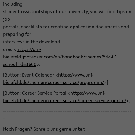
including
student assistantships at our university, you will find tips on
job
portals, checklists for creating application documents and
preparing for
interviews in the download
area <
https://uni-
bielefeld.jobteaser.com/en/handbook/themes/5444?
school_id=4600
>.
[Button: Event Calendar <
https://www.uni-
bielefeld.de/themen/career-service/programm/
>]
[Button: Career Service Portal <
https://www.uni-
bielefeld.de/themen/career-service/career-service-portal/
>]
-----------------------------------------------------------------------
-
Noch Fragen? Schreib uns gerne unter: