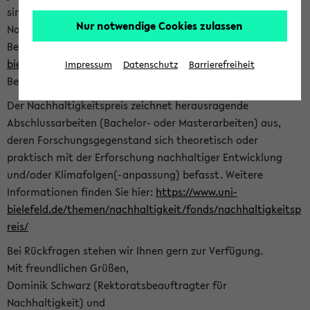
sind herzlich eingeladen sich mit Ihrer Abschlussarbeit beim
Nur notwendige Cookies zulassen
Nachhaltigkeitsbüro zu bewerben. Bitte nutzen Sie für Ihre
Bewerbung dieses Formular<
https://formulare.uni-
bielefeld.de/frontend-server/form/provide/913/
>. Die
Impressum
Datenschutz
Barrierefreiheit
Bewerbungsfrist endet am 30.09.2026.
Der Nachhaltigkeitspreis zeichnet herausragende
Abschlussarbeiten (Bachelor- oder Masterarbeiten) aus,
deren Forschungsgegenstand sich theoretisch oder
praktisch mit der Erforschung nachhaltiger Entwicklung
und/oder Klimafolgen(-anpassung) befasst. Weitere
Informationen finden Sie hier:
https://www.uni-
bielefeld.de/themen/nachhaltigkeit/fonds/nachhaltigkeitsp
reis/
Bei Rückfragen stehen wir Ihnen gern zur Verfügung.
Mit freundlichen Grüßen,
Dominik Schwarz (Rektoratsbeauftragter für
Nachhaltigkeit) und