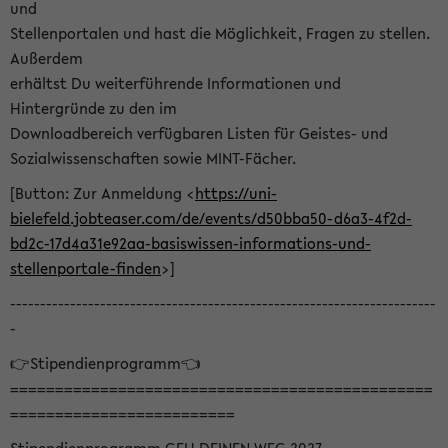
und
Stellenportalen und hast die Möglichkeit, Fragen zu stellen.
Außerdem
erhältst Du weiterführende Informationen und
Hintergründe zu den im
Downloadbereich verfügbaren Listen für Geistes- und
Sozialwissenschaften sowie MINT-Fächer.
[Button: Zur Anmeldung <
https://uni-
bielefeld.jobteaser.com/de/events/d50bba50-d6a3-4f2d-
bd2c-17d4a31e92aa-basiswissen-informations-und-
stellenportale-finden
>]
-----------------------------------------------------------------------
-
👉Stipendienprogramm👈
===============================================
=========================