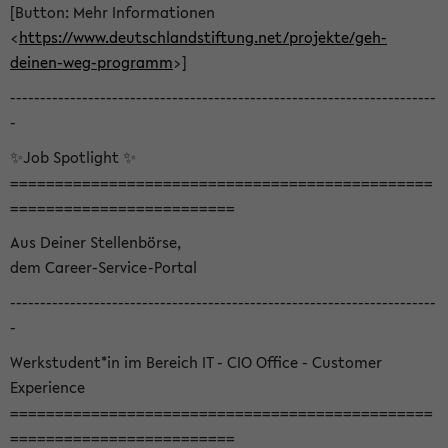
[Button: Mehr Informationen
<
https://www.deutschlandstiftung.net/projekte/geh-
deinen-weg-programm
>]
-----------------------------------------------------------------------
-
✨Job Spotlight ✨
===============================================
=========================
Aus Deiner Stellenbörse,
dem Career-Service-Portal
-----------------------------------------------------------------------
-
Werkstudent*in im Bereich IT - CIO Office - Customer
Experience
===============================================
=========================