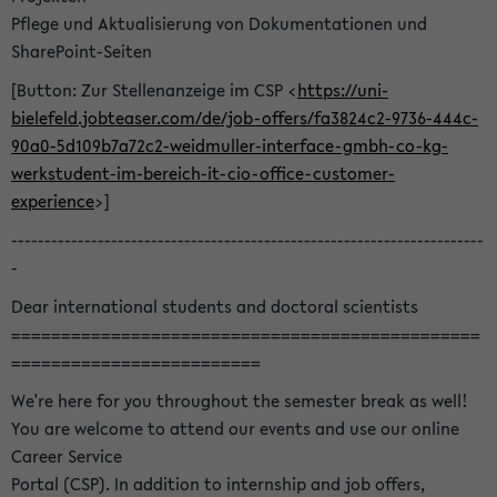
Pflege und Aktualisierung von Dokumentationen und
SharePoint-Seiten
[Button: Zur Stellenanzeige im CSP <
https://uni-
bielefeld.jobteaser.com/de/job-offers/fa3824c2-9736-444c-
90a0-5d109b7a72c2-weidmuller-interface-gmbh-co-kg-
werkstudent-im-bereich-it-cio-office-customer-
experience
>]
-----------------------------------------------------------------------
-
Dear international students and doctoral scientists
===============================================
=========================
We're here for you throughout the semester break as well!
You are welcome to attend our events and use our online
Career Service
Portal (CSP). In addition to internship and job offers,