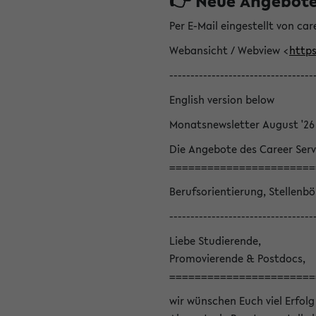
👉 Neue Angebote z
Per E-Mail eingestellt von car
Webansicht / Webview <
https
----------------------------------
English version below
Monatsnewsletter August '26
Die Angebote des Career Serv
=======================
Berufsorientierung, Stellenb
----------------------------------
Liebe Studierende,
Promovierende & Postdocs,
=======================
wir wünschen Euch viel Erfolg