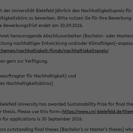
t der Universität Bielefeld jährlich den Nachhaltigkeitspreis für
tigkeitsbüro zu bewerben. Bitte nutzen Sie für Ihre Bewerbung
ie Bewerbungsfrist endet am 30.09.2026.
chnet herausragende Abschlussarbeiten (Bachelor- oder Master
schung nachhaltiger Entwicklung und/oder Klimafolgen(-anpassu
/themen/nachhaltigkeit/fonds/nachhaltigkeitspreis/
nen gern zur Verfügung.
eauftragter für Nachhaltigkeit) und
des Nachhaltigkeitsbüros)
ielefeld University has awarded Sustainability Prize for final the
r thesis. Please use this form<
https://www.uni-bielefeld.de/the
e for applications is 30 September 2026.
rs outstanding final theses (Bachelor's or Master's theses) whos