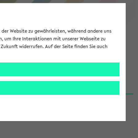
eKVV
ät der Website zu gewährleisten, während andere uns
h, um Ihre Interaktionen mit unserer Webseite zu
Zukunft widerrufen. Auf der Seite finden Sie auch
Meine Uni
EN
ANMELDEN
06.08.26)
renden':