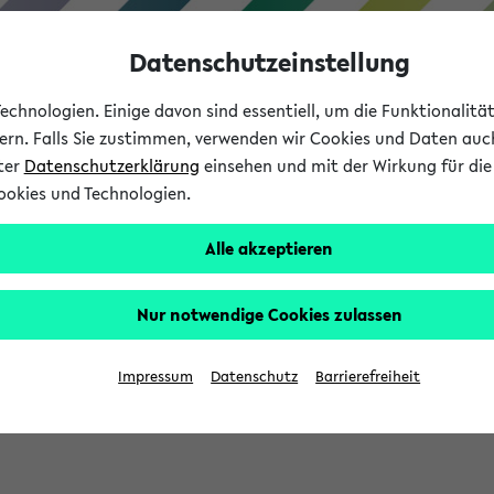
Datenschutzeinstellung
chnologien. Einige davon sind essentiell, um die Funktionalit
sern. Falls Sie zustimmen, verwenden wir Cookies und Daten auc
nter
Datenschutzerklärung
einsehen und mit der Wirkung für die 
ookies und Technologien.
Studium
Lehre
International
Alle akzeptieren
Nur notwendige Cookies zulassen
eis 2026: Bewerbungsphase gestartet (
Impressum
Datenschutz
Barrierefreiheit
chhaltigkeitsbuero@uni-bielefeld.de an den Verteiler 'Alle Studie