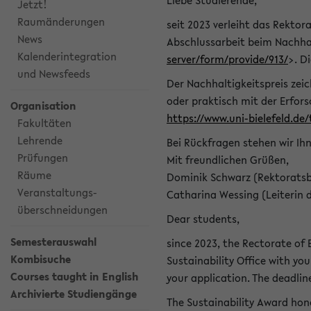
Liebe Studierende,
Jetzt!
Raumänderungen
seit 2023 verleiht das Rektora
News
Abschlussarbeit beim Nachhal
Kalenderintegration
server/form/provide/913/
>. D
und Newsfeeds
Der Nachhaltigkeitspreis zei
oder praktisch mit der Erfor
Organisation
https://www.uni-bielefeld.de
Fakultäten
Lehrende
Bei Rückfragen stehen wir Ih
Prüfungen
Mit freundlichen Grüßen,
Räume
Dominik Schwarz (Rektoratsb
Veranstaltungs-
Catharina Wessing (Leiterin 
überschneidungen
Dear students,
Semesterauswahl
since 2023, the Rectorate of B
Kombisuche
Sustainability Office with you
Courses taught in English
your application. The deadlin
Archivierte Studiengänge
The Sustainability Award hono