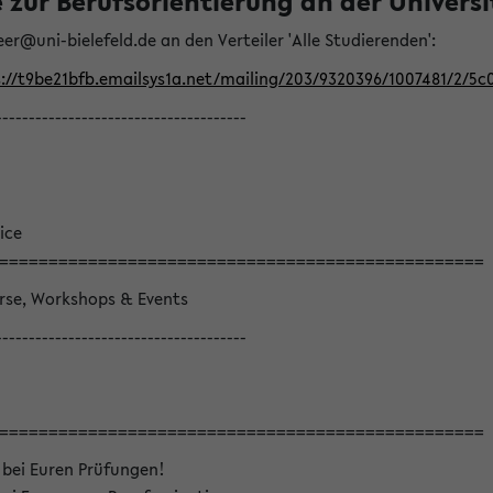
ur Berufsorientierung an der Universitä
eer@uni-bielefeld.de an den Verteiler 'Alle Studierenden':
://t9be21bfb.emailsys1a.net/mailing/203/9320396/1007481/2/5c
--------------------------------------
ice
=================================================
örse, Workshops & Events
--------------------------------------
=================================================
 bei Euren Prüfungen!