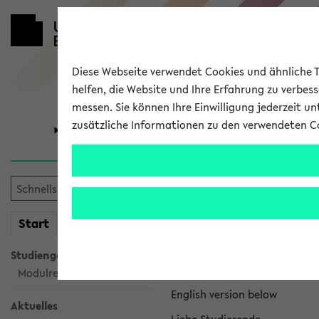
Diese Webseite verwendet Cookies und ähnliche Te
helfen, die Website und Ihre Erfahrung zu verbes
messen. Sie können Ihre Einwilligung jederzeit u
zusätzliche Informationen zu den verwendeten C
Universität
Forschung
eKVV News
mein
Start
eKVV
Nachhaltigkeitspr
Studiengangsauswahl
Per E-Mail eingestellt von na
Modulrecherche
English version below
Aktuelles