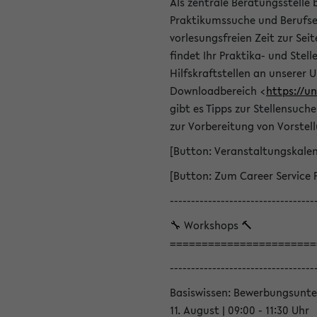
Als zentrale Beratungsstelle 
Praktikumssuche und Berufsei
vorlesungsfreien Zeit zur Seit
findet Ihr Praktika- und Ste
Hilfskraftstellen an unserer U
Downloadbereich <
https://u
gibt es Tipps zur Stellensuc
zur Vorbereitung von Vorstel
[Button: Veranstaltungskale
[Button: Zum Career Service 
----------------------------------
🔧 Workshops 🔨
=======================
----------------------------------
Basiswissen: Bewerbungsunte
11. August | 09:00 - 11:30 Uhr