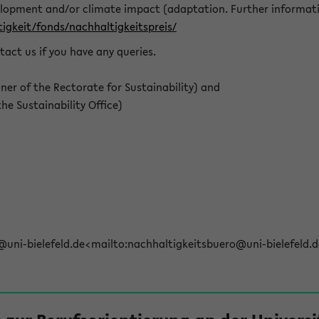
elopment and/or climate impact (adaptation. Further informat
igkeit/fonds/nachhaltigkeitspreis/
tact us if you have any queries.
r of the Rectorate for Sustainability) and
e Sustainability Office)
@uni-bielefeld.de<mailto:nachhaltigkeitsbuero@uni-bielefeld.