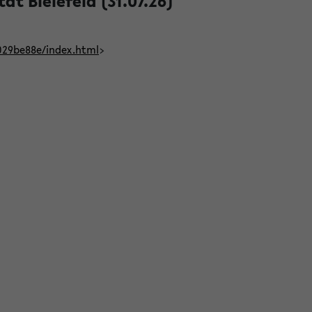
t Bielefeld (31.07.26)
029be88e/index.html
>