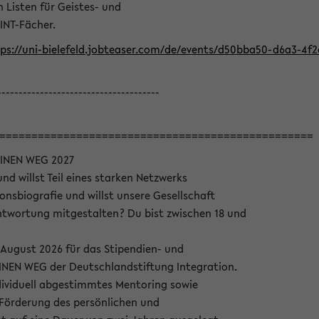
Listen für Geistes- und
INT-Fächer.
ps://uni-bielefeld.jobteaser.com/de/events/d50bba50-d6a3-4f
--------------------------------------
=================================================
INEN WEG 2027
nd willst Teil eines starken Netzwerks
onsbiografie und willst unsere Gesellschaft
wortung mitgestalten? Du bist zwischen 18 und
 August 2026 für das Stipendien- und
EN WEG der Deutschlandstiftung Integration.
dividuell abgestimmtes Mentoring sowie
 Förderung des persönlichen und