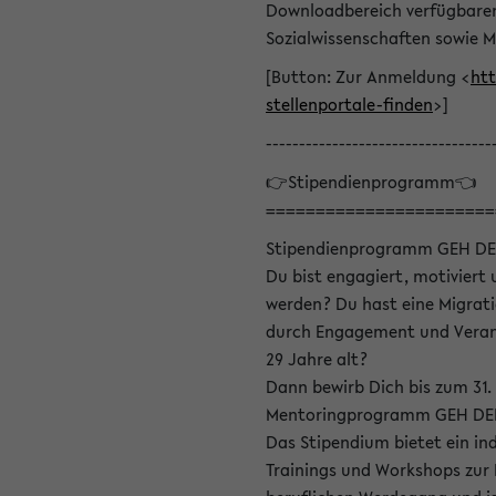
Downloadbereich verfügbaren 
Sozialwissenschaften sowie M
[Button: Zur Anmeldung <
htt
stellenportale-finden
>]
----------------------------------
👉Stipendienprogramm👈
=======================
Stipendienprogramm GEH DE
Du bist engagiert, motiviert u
werden? Du hast eine Migrati
durch Engagement und Verant
29 Jahre alt?
Dann bewirb Dich bis zum 31.
Mentoringprogramm GEH DEIN
Das Stipendium bietet ein in
Trainings und Workshops zur