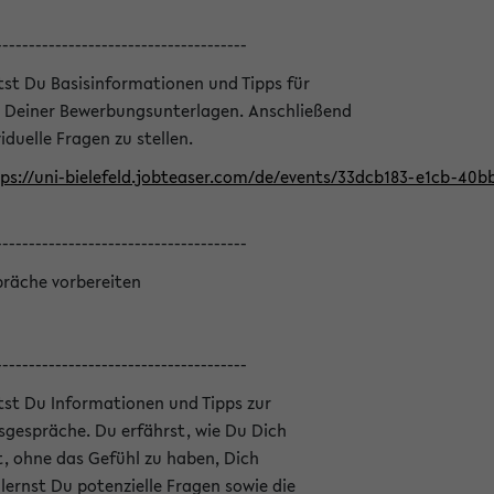
--------------------------------------
ltst Du Basisinformationen und Tipps für
 Deiner Bewerbungsunterlagen. Anschließend
iduelle Fragen zu stellen.
ps://uni-bielefeld.jobteaser.com/de/events/33dcb183-e1cb-40
--------------------------------------
präche vorbereiten
--------------------------------------
ltst Du Informationen und Tipps zur
sgespräche. Du erfährst, wie Du Dich
, ohne das Gefühl zu haben, Dich
ernst Du potenzielle Fragen sowie die