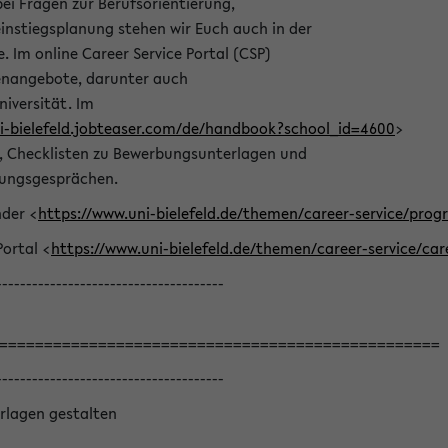
bei Fragen zur Berufsorientierung,
nstiegsplanung stehen wir Euch auch in der
e. Im online Career Service Portal (CSP)
llenangebote, darunter auch
niversität. Im
ni-bielefeld.jobteaser.com/de/handbook?school_id=4600
>
he, Checklisten zu Bewerbungsunterlagen und
lungsgesprächen.
nder <
https://www.uni-bielefeld.de/themen/career-service/pro
Portal <
https://www.uni-bielefeld.de/themen/career-service/car
--------------------------------------
=================================================
--------------------------------------
rlagen gestalten