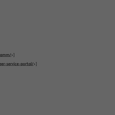
gramm/
>]
eer-service-portal/
>]