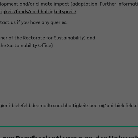
elopment and/or climate impact (adaptation. Further informat
igkeit/fonds/nachhaltigkeitspreis/
tact us if you have any queries.
r of the Rectorate for Sustainability) and
e Sustainability Office)
@uni-bielefeld.de<mailto:nachhaltigkeitsbuero@uni-bielefeld.