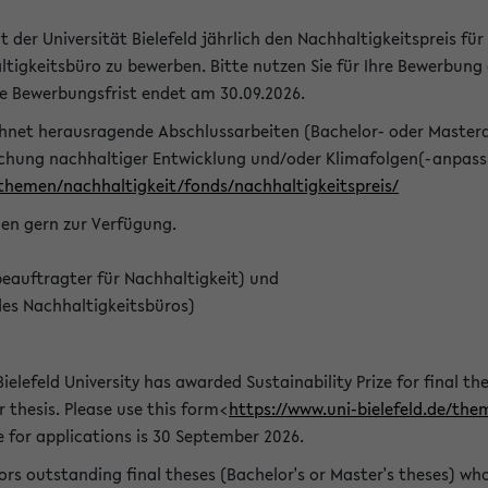
t der Universität Bielefeld jährlich den Nachhaltigkeitspreis für
tigkeitsbüro zu bewerben. Bitte nutzen Sie für Ihre Bewerbung
ie Bewerbungsfrist endet am 30.09.2026.
chnet herausragende Abschlussarbeiten (Bachelor- oder Master
schung nachhaltiger Entwicklung und/oder Klimafolgen(-anpassu
/themen/nachhaltigkeit/fonds/nachhaltigkeitspreis/
nen gern zur Verfügung.
eauftragter für Nachhaltigkeit) und
des Nachhaltigkeitsbüros)
ielefeld University has awarded Sustainability Prize for final the
r thesis. Please use this form<
https://www.uni-bielefeld.de/the
e for applications is 30 September 2026.
rs outstanding final theses (Bachelor's or Master's theses) whos