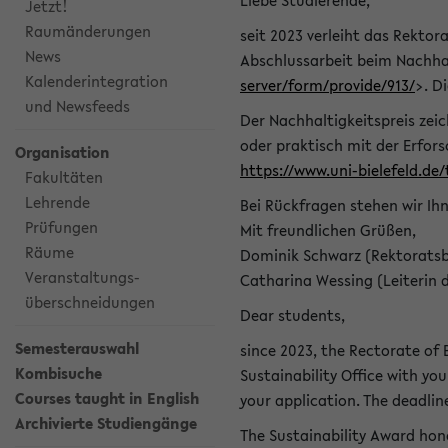
Liebe Studierende,
Jetzt!
Raumänderungen
seit 2023 verleiht das Rektora
News
Abschlussarbeit beim Nachhal
Kalenderintegration
server/form/provide/913/
>. D
und Newsfeeds
Der Nachhaltigkeitspreis zei
oder praktisch mit der Erfor
Organisation
https://www.uni-bielefeld.de
Fakultäten
Lehrende
Bei Rückfragen stehen wir Ih
Prüfungen
Mit freundlichen Grüßen,
Räume
Dominik Schwarz (Rektoratsb
Veranstaltungs-
Catharina Wessing (Leiterin 
überschneidungen
Dear students,
Semesterauswahl
since 2023, the Rectorate of B
Kombisuche
Sustainability Office with you
Courses taught in English
your application. The deadlin
Archivierte Studiengänge
The Sustainability Award hono