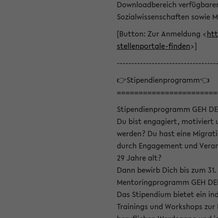
Downloadbereich verfügbaren 
Sozialwissenschaften sowie M
[Button: Zur Anmeldung <
htt
stellenportale-finden
>]
----------------------------------
👉Stipendienprogramm👈
=======================
Stipendienprogramm GEH DE
Du bist engagiert, motiviert u
werden? Du hast eine Migrati
durch Engagement und Verant
29 Jahre alt?
Dann bewirb Dich bis zum 31.
Mentoringprogramm GEH DEIN
Das Stipendium bietet ein in
Trainings und Workshops zur