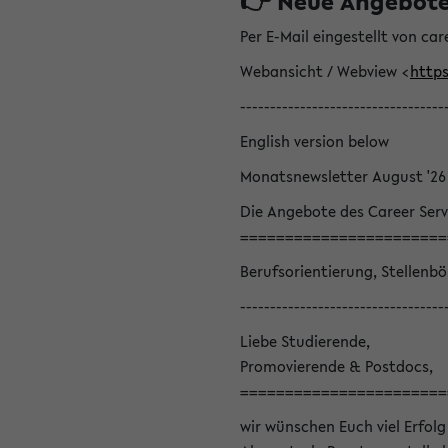
👉 Neue Angebote z
Per E-Mail eingestellt von car
Webansicht / Webview <
https
----------------------------------
English version below
Monatsnewsletter August '26
Die Angebote des Career Serv
=======================
Berufsorientierung, Stellenb
----------------------------------
Liebe Studierende,
Promovierende & Postdocs,
=======================
wir wünschen Euch viel Erfolg