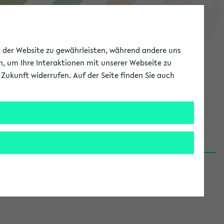
eKVV
ät der Website zu gewährleisten, während andere uns
h, um Ihre Interaktionen mit unserer Webseite zu
Zukunft widerrufen. Auf der Seite finden Sie auch
Meine Uni
EN
ANMELDEN
06.08.26)
renden':