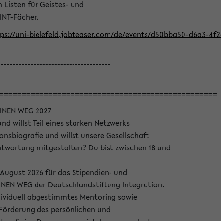
Listen für Geistes- und
INT-Fächer.
ps://uni-bielefeld.jobteaser.com/de/events/d50bba50-d6a3-4f
--------------------------------------
=================================================
INEN WEG 2027
nd willst Teil eines starken Netzwerks
onsbiografie und willst unsere Gesellschaft
wortung mitgestalten? Du bist zwischen 18 und
 August 2026 für das Stipendien- und
EN WEG der Deutschlandstiftung Integration.
dividuell abgestimmtes Mentoring sowie
 Förderung des persönlichen und