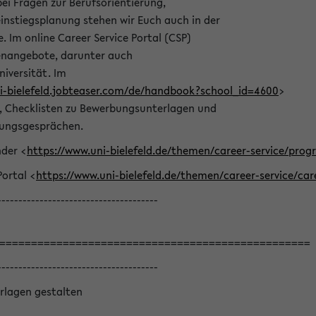
bei Fragen zur Berufsorientierung,
nstiegsplanung stehen wir Euch auch in der
e. Im online Career Service Portal (CSP)
llenangebote, darunter auch
niversität. Im
ni-bielefeld.jobteaser.com/de/handbook?school_id=4600
>
he, Checklisten zu Bewerbungsunterlagen und
lungsgesprächen.
nder <
https://www.uni-bielefeld.de/themen/career-service/pro
Portal <
https://www.uni-bielefeld.de/themen/career-service/car
--------------------------------------
=================================================
--------------------------------------
rlagen gestalten