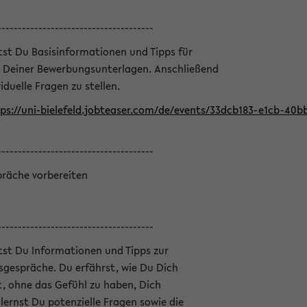
--------------------------------------
ltst Du Basisinformationen und Tipps für
 Deiner Bewerbungsunterlagen. Anschließend
iduelle Fragen zu stellen.
ps://uni-bielefeld.jobteaser.com/de/events/33dcb183-e1cb-40
--------------------------------------
präche vorbereiten
--------------------------------------
ltst Du Informationen und Tipps zur
sgespräche. Du erfährst, wie Du Dich
, ohne das Gefühl zu haben, Dich
ernst Du potenzielle Fragen sowie die