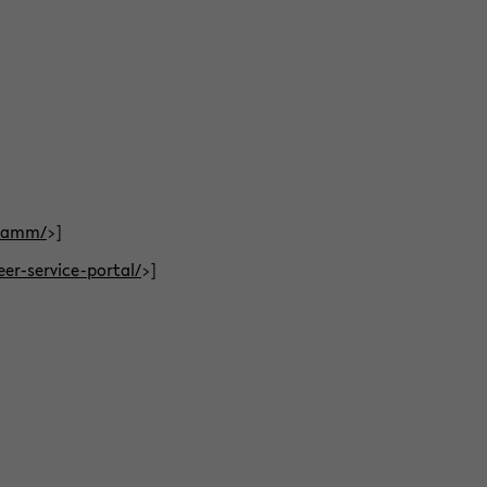
gramm/
>]
eer-service-portal/
>]