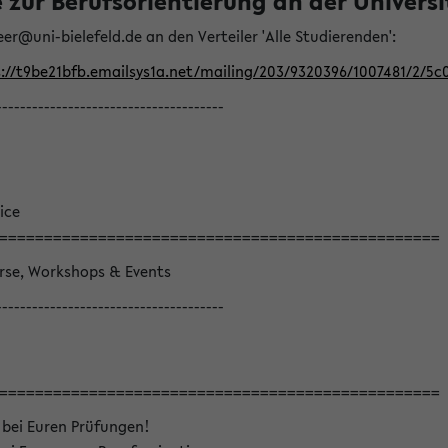
ur Berufsorientierung an der Universitä
eer@uni-bielefeld.de an den Verteiler 'Alle Studierenden':
://t9be21bfb.emailsys1a.net/mailing/203/9320396/1007481/2/5c
--------------------------------------
ice
=================================================
örse, Workshops & Events
--------------------------------------
=================================================
 bei Euren Prüfungen!