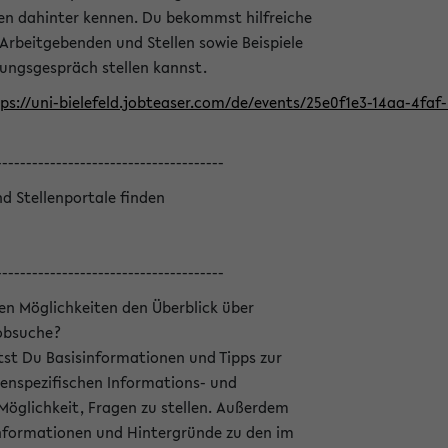
en dahinter kennen. Du bekommst hilfreiche
 Arbeitgebenden und Stellen sowie Beispiele
lungsgespräch stellen kannst.
ps://uni-bielefeld.jobteaser.com/de/events/25e0f1e3-14aa-4fa
--------------------------------------
nd Stellenportale finden
--------------------------------------
hen Möglichkeiten den Überblick über
Jobsuche?
ltst Du Basisinformationen und Tipps zur
enspezifischen Informations- und
 Möglichkeit, Fragen zu stellen. Außerdem
Informationen und Hintergründe zu den im