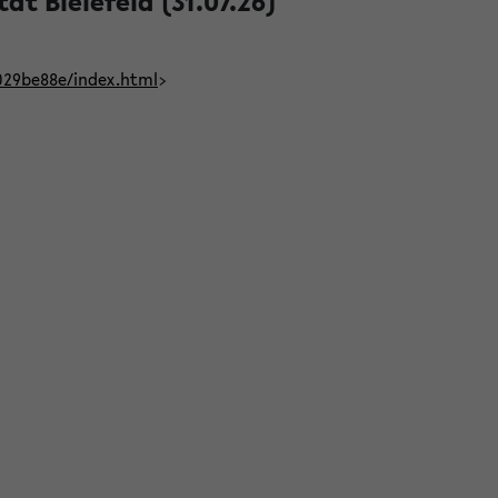
t Bielefeld (31.07.26)
029be88e/index.html
>