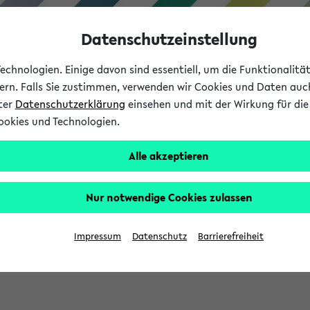
Datenschutzeinstellung
chnologien. Einige davon sind essentiell, um die Funktionalit
sern. Falls Sie zustimmen, verwenden wir Cookies und Daten auc
nter
Datenschutzerklärung
einsehen und mit der Wirkung für die 
ookies und Technologien.
Studium
Lehre
International
Alle akzeptieren
Nur notwendige Cookies zulassen
eis 2026: Bewerbungsphase gestartet (
Impressum
Datenschutz
Barrierefreiheit
chhaltigkeitsbuero@uni-bielefeld.de an den Verteiler 'Alle Studie