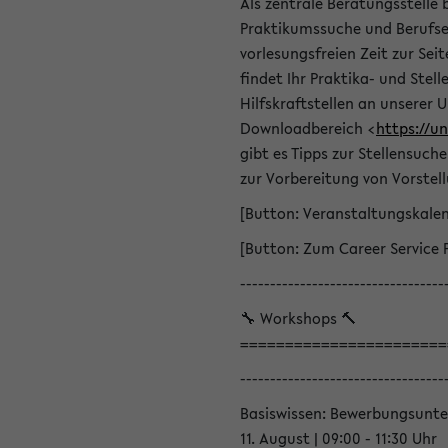
Als zentrale Beratungsstelle 
Praktikumssuche und Berufsei
vorlesungsfreien Zeit zur Seit
findet Ihr Praktika- und Ste
Hilfskraftstellen an unserer U
Downloadbereich <
https://u
gibt es Tipps zur Stellensuc
zur Vorbereitung von Vorstel
[Button: Veranstaltungskale
[Button: Zum Career Service 
----------------------------------
🔧 Workshops 🔨
=======================
----------------------------------
Basiswissen: Bewerbungsunte
11. August | 09:00 - 11:30 Uhr