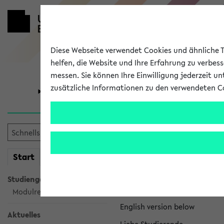
Diese Webseite verwendet Cookies und ähnliche Te
helfen, die Website und Ihre Erfahrung zu verbes
messen. Sie können Ihre Einwilligung jederzeit u
zusätzliche Informationen zu den verwendeten C
Universität
Forschung
eKVV News
mein
Start
eKVV
Nachhaltigkeitspr
Studiengangsauswahl
Per E-Mail eingestellt von na
Modulrecherche
English version below
Aktuelles