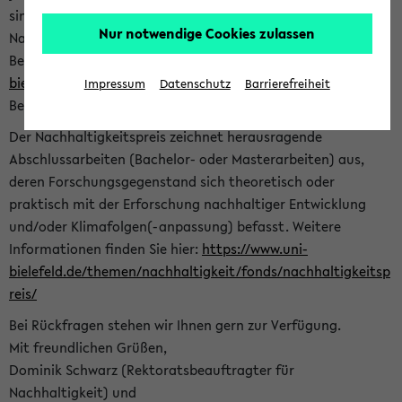
sind herzlich eingeladen sich mit Ihrer Abschlussarbeit beim
Nur notwendige Cookies zulassen
Nachhaltigkeitsbüro zu bewerben. Bitte nutzen Sie für Ihre
Bewerbung dieses Formular<
https://formulare.uni-
bielefeld.de/frontend-server/form/provide/913/
>. Die
Impressum
Datenschutz
Barrierefreiheit
Bewerbungsfrist endet am 30.09.2026.
Der Nachhaltigkeitspreis zeichnet herausragende
Abschlussarbeiten (Bachelor- oder Masterarbeiten) aus,
deren Forschungsgegenstand sich theoretisch oder
praktisch mit der Erforschung nachhaltiger Entwicklung
und/oder Klimafolgen(-anpassung) befasst. Weitere
Informationen finden Sie hier:
https://www.uni-
bielefeld.de/themen/nachhaltigkeit/fonds/nachhaltigkeitsp
reis/
Bei Rückfragen stehen wir Ihnen gern zur Verfügung.
Mit freundlichen Grüßen,
Dominik Schwarz (Rektoratsbeauftragter für
Nachhaltigkeit) und