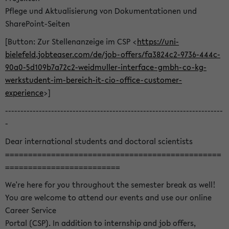
Pflege und Aktualisierung von Dokumentationen und
SharePoint-Seiten
[Button: Zur Stellenanzeige im CSP <
https://uni-
bielefeld.jobteaser.com/de/job-offers/fa3824c2-9736-444c-
90a0-5d109b7a72c2-weidmuller-interface-gmbh-co-kg-
werkstudent-im-bereich-it-cio-office-customer-
experience
>]
-----------------------------------------------------------------------
-
Dear international students and doctoral scientists
===============================================
=========================
We're here for you throughout the semester break as well!
You are welcome to attend our events and use our online
Career Service
Portal (CSP). In addition to internship and job offers,