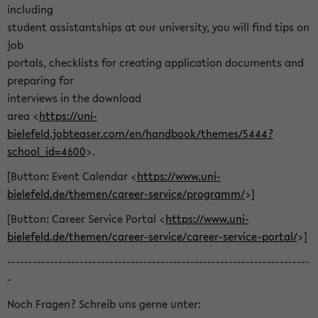
including
student assistantships at our university, you will find tips on
job
portals, checklists for creating application documents and
preparing for
interviews in the download
area <
https://uni-
bielefeld.jobteaser.com/en/handbook/themes/5444?
school_id=4600
>.
[Button: Event Calendar <
https://www.uni-
bielefeld.de/themen/career-service/programm/
>]
[Button: Career Service Portal <
https://www.uni-
bielefeld.de/themen/career-service/career-service-portal/
>]
-----------------------------------------------------------------------
-
Noch Fragen? Schreib uns gerne unter: