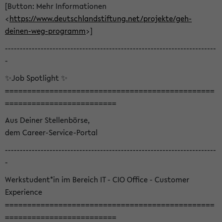
[Button: Mehr Informationen
<
https://www.deutschlandstiftung.net/projekte/geh-
deinen-weg-programm
>]
-----------------------------------------------------------------------
-
✨Job Spotlight ✨
===============================================
=========================
Aus Deiner Stellenbörse,
dem Career-Service-Portal
-----------------------------------------------------------------------
-
Werkstudent*in im Bereich IT - CIO Office - Customer
Experience
===============================================
=========================