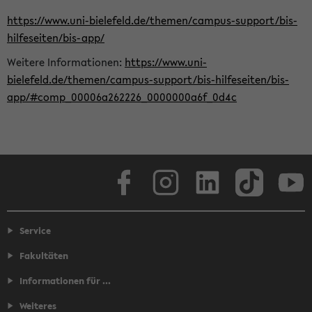
https://www.uni-bielefeld.de/themen/campus-support/bis-
hilfeseiten/bis-app/
Weitere Informationen:
https://www.uni-
bielefeld.de/themen/campus-support/bis-hilfeseiten/bis-
app/#comp_00006a262226_0000000a6f_0d4c
Facebook
Instagram
LinkedIn
TikTok
Youtube
Service
Fakultäten
Informationen für ...
Weiteres