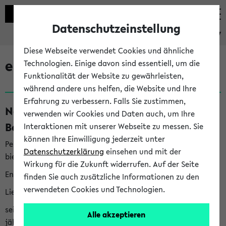
Datenschutzeinstellung
eKVV
Diese Webseite verwendet Cookies und ähnliche
eKVV News
Technologien. Einige davon sind essentiell, um die
Funktionalität der Website zu gewährleisten,
während andere uns helfen, die Website und Ihre
Erfahrung zu verbessern. Falls Sie zustimmen,
Nachhaltigkeitspreis 2026:
verwenden wir Cookies und Daten auch, um Ihre
Bewerbungsphase gestartet (06.08.26)
Interaktionen mit unserer Webseite zu messen. Sie
können Ihre Einwilligung jederzeit unter
Per E-Mail eingestellt von nachhaltigkeitsbuero@uni-
Datenschutzerklärung
einsehen und mit der
bielefeld.de an den Verteiler 'Alle Studierenden':
Wirkung für die Zukunft widerrufen. Auf der Seite
English version below
finden Sie auch zusätzliche Informationen zu den
verwendeten Cookies und Technologien.
Liebe Studierende,
seit 2023 verleiht das Rektorat der Universität Bielefeld
Alle akzeptieren
jährlich den Nachhaltigkeitspreis für Abschlussarbeiten. Sie