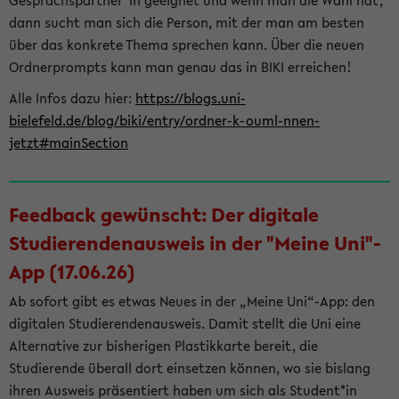
Gesprächspartner*in geeignet und wenn man die Wahl hat,
dann sucht man sich die Person, mit der man am besten
über das konkrete Thema sprechen kann. Über die neuen
Ordnerprompts kann man genau das in BIKI erreichen!
Alle Infos dazu hier:
https://blogs.uni-
bielefeld.de/blog/biki/entry/ordner-k-ouml-nnen-
jetzt#mainSection
Feedback gewünscht: Der digitale
Studierendenausweis in der "Meine Uni"-
App (17.06.26)
Ab sofort gibt es etwas Neues in der „Meine Uni“-App: den
digitalen Studierendenausweis. Damit stellt die Uni eine
Alternative zur bisherigen Plastikkarte bereit, die
Studierende überall dort einsetzen können, wo sie bislang
ihren Ausweis präsentiert haben um sich als Student*in