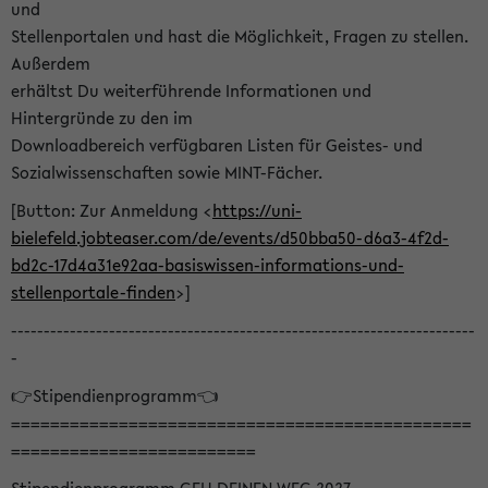
und
Stellenportalen und hast die Möglichkeit, Fragen zu stellen.
Außerdem
erhältst Du weiterführende Informationen und
Hintergründe zu den im
Downloadbereich verfügbaren Listen für Geistes- und
Sozialwissenschaften sowie MINT-Fächer.
[Button: Zur Anmeldung <
https://uni-
bielefeld.jobteaser.com/de/events/d50bba50-d6a3-4f2d-
bd2c-17d4a31e92aa-basiswissen-informations-und-
stellenportale-finden
>]
-----------------------------------------------------------------------
-
👉Stipendienprogramm👈
===============================================
=========================