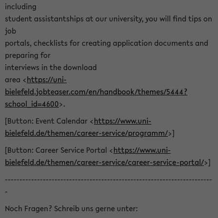
including
student assistantships at our university, you will find tips on
job
portals, checklists for creating application documents and
preparing for
interviews in the download
area <
https://uni-
bielefeld.jobteaser.com/en/handbook/themes/5444?
school_id=4600
>.
[Button: Event Calendar <
https://www.uni-
bielefeld.de/themen/career-service/programm/
>]
[Button: Career Service Portal <
https://www.uni-
bielefeld.de/themen/career-service/career-service-portal/
>]
-----------------------------------------------------------------------
-
Noch Fragen? Schreib uns gerne unter: