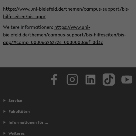
https://www.uni-bielefeld.de/themen/campus-support/bis-
hilfeseiten/bis-app/
Weitere Informationen:
https://www.uni-
bielefeld.de/themen/campus-support/bis-hilfeseiten/bis-
app/#comp_00006a262226_0000000a6f_0d4c
Facebook
Instagram
LinkedIn
TikTok
Youtube
Service
Fakultäten
Informationen für ...
Weiteres