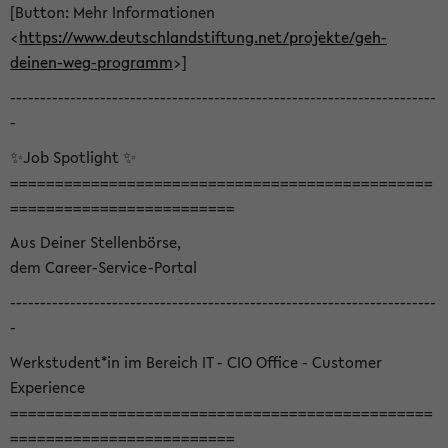
[Button: Mehr Informationen
<
https://www.deutschlandstiftung.net/projekte/geh-
deinen-weg-programm
>]
-----------------------------------------------------------------------
-
✨Job Spotlight ✨
===============================================
=========================
Aus Deiner Stellenbörse,
dem Career-Service-Portal
-----------------------------------------------------------------------
-
Werkstudent*in im Bereich IT - CIO Office - Customer
Experience
===============================================
=========================