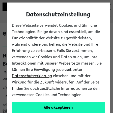
Datenschutzeinstellung
eKVV
Diese Webseite verwendet Cookies und ähnliche
eKVV News
Technologien. Einige davon sind essentiell, um die
Funktionalität der Website zu gewährleisten,
während andere uns helfen, die Website und Ihre
Erfahrung zu verbessern. Falls Sie zustimmen,
Nachhaltigkeitspreis 2026:
verwenden wir Cookies und Daten auch, um Ihre
Bewerbungsphase gestartet (06.08.26)
Interaktionen mit unserer Webseite zu messen. Sie
können Ihre Einwilligung jederzeit unter
Per E-Mail eingestellt von nachhaltigkeitsbuero@uni-
Datenschutzerklärung
einsehen und mit der
bielefeld.de an den Verteiler 'Alle Studierenden':
Wirkung für die Zukunft widerrufen. Auf der Seite
English version below
finden Sie auch zusätzliche Informationen zu den
verwendeten Cookies und Technologien.
Liebe Studierende,
seit 2023 verleiht das Rektorat der Universität Bielefeld
Alle akzeptieren
jährlich den Nachhaltigkeitspreis für Abschlussarbeiten. Sie