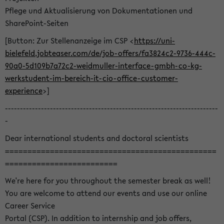
Pflege und Aktualisierung von Dokumentationen und
SharePoint-Seiten
[Button: Zur Stellenanzeige im CSP <
https://uni-
bielefeld.jobteaser.com/de/job-offers/fa3824c2-9736-444c-
90a0-5d109b7a72c2-weidmuller-interface-gmbh-co-kg-
werkstudent-im-bereich-it-cio-office-customer-
experience
>]
-----------------------------------------------------------------------
-
Dear international students and doctoral scientists
===============================================
=========================
We're here for you throughout the semester break as well!
You are welcome to attend our events and use our online
Career Service
Portal (CSP). In addition to internship and job offers,