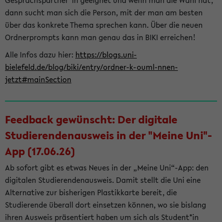
Gesprächspartner*in geeignet und wenn man die Wahl hat,
dann sucht man sich die Person, mit der man am besten
über das konkrete Thema sprechen kann. Über die neuen
Ordnerprompts kann man genau das in BIKI erreichen!
Alle Infos dazu hier:
https://blogs.uni-
bielefeld.de/blog/biki/entry/ordner-k-ouml-nnen-
jetzt#mainSection
Feedback gewünscht: Der digitale
Studierendenausweis in der "Meine Uni"-
App (17.06.26)
Ab sofort gibt es etwas Neues in der „Meine Uni“-App: den
digitalen Studierendenausweis. Damit stellt die Uni eine
Alternative zur bisherigen Plastikkarte bereit, die
Studierende überall dort einsetzen können, wo sie bislang
ihren Ausweis präsentiert haben um sich als Student*in