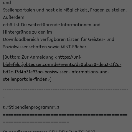
und
Stellenportalen und hast die Möglichkeit, Fragen zu stellen.
Außerdem
erhältst Du weiterführende Informationen und
Hintergründe zu den im
Downloadbereich verfügbaren Listen für Geistes- und
Sozialwissenschaften sowie MINT-Fächer.
[Button: Zur Anmeldung <
https://uni-
bielefeld.jobteaser.com/de/events/d50bba50-d6a3-4f2d-
bd2c-17d4a31e92aa-basiswissen-informations-und-
stellenportale-finden
>]
-----------------------------------------------------------------------
-
👉Stipendienprogramm👈
===============================================
=========================