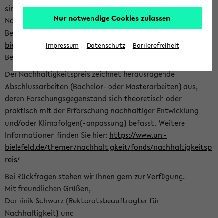
sind herzlich eingeladen sich mit Ihrer Abschlussarbeit beim
Nur notwendige Cookies zulassen
Nachhaltigkeitsbüro zu bewerben. Bitte nutzen Sie für Ihre
Bewerbung dieses Formular<
https://formulare.uni-
bielefeld.de/frontend-server/form/provide/913/
>. Die
Impressum
Datenschutz
Barrierefreiheit
Bewerbungsfrist endet am 30.09.2026.
Der Nachhaltigkeitspreis zeichnet herausragende
Abschlussarbeiten (Bachelor- oder Masterarbeiten) aus,
deren Forschungsgegenstand sich theoretisch oder
praktisch mit der Erforschung nachhaltiger Entwicklung
und/oder Klimafolgen(-anpassung) befasst. Weitere
Informationen finden Sie hier:
https://www.uni-
bielefeld.de/themen/nachhaltigkeit/fonds/nachhaltigkeitsp
reis/
Bei Rückfragen stehen wir Ihnen gern zur Verfügung.
Mit freundlichen Grüßen,
Dominik Schwarz (Rektoratsbeauftragter für
Nachhaltigkeit) und