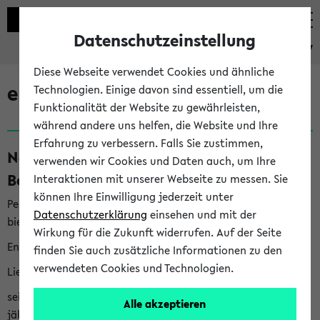
Datenschutzeinstellung
eKVV
Diese Webseite verwendet Cookies und ähnliche
eKVV News
Technologien. Einige davon sind essentiell, um die
Funktionalität der Website zu gewährleisten,
während andere uns helfen, die Website und Ihre
Erfahrung zu verbessern. Falls Sie zustimmen,
Nachhaltigkeitspreis 2026:
verwenden wir Cookies und Daten auch, um Ihre
Bewerbungsphase gestartet (06.08.26)
Interaktionen mit unserer Webseite zu messen. Sie
können Ihre Einwilligung jederzeit unter
Per E-Mail eingestellt von nachhaltigkeitsbuero@uni-
Datenschutzerklärung
einsehen und mit der
bielefeld.de an den Verteiler 'Alle Studierenden':
Wirkung für die Zukunft widerrufen. Auf der Seite
English version below
finden Sie auch zusätzliche Informationen zu den
verwendeten Cookies und Technologien.
Liebe Studierende,
seit 2023 verleiht das Rektorat der Universität Bielefeld
Alle akzeptieren
jährlich den Nachhaltigkeitspreis für Abschlussarbeiten. Sie