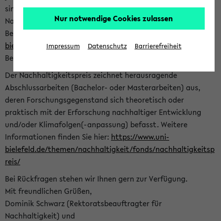
sind herzlich eingeladen sich mit Ihrer Abschlussarbeit beim
Nur notwendige Cookies zulassen
Nachhaltigkeitsbüro zu bewerben. Bitte nutzen Sie für Ihre
Bewerbung dieses Formular<
https://formulare.uni-
bielefeld.de/frontend-server/form/provide/913/
>. Die
Impressum
Datenschutz
Barrierefreiheit
Bewerbungsfrist endet am 30.09.2026.
Der Nachhaltigkeitspreis zeichnet herausragende
Abschlussarbeiten (Bachelor- oder Masterarbeiten) aus,
deren Forschungsgegenstand sich theoretisch oder
praktisch mit der Erforschung nachhaltiger Entwicklung
und/oder Klimafolgen(-anpassung) befasst. Weitere
Informationen finden Sie hier:
https://www.uni-
bielefeld.de/themen/nachhaltigkeit/fonds/nachhaltigkeitsp
reis/
Bei Rückfragen stehen wir Ihnen gern zur Verfügung.
Mit freundlichen Grüßen,
Dominik Schwarz (Rektoratsbeauftragter für
Nachhaltigkeit) und