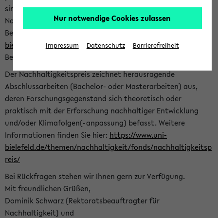
sind herzlich eingeladen sich mit Ihrer Abschlussarbeit beim
Nur notwendige Cookies zulassen
Nachhaltigkeitsbüro zu bewerben. Bitte nutzen Sie für Ihre
Bewerbung dieses Formular<
https://formulare.uni-
bielefeld.de/frontend-server/form/provide/913/
>. Die
Impressum
Datenschutz
Barrierefreiheit
Bewerbungsfrist endet am 30.09.2026.
Der Nachhaltigkeitspreis zeichnet herausragende
Abschlussarbeiten (Bachelor- oder Masterarbeiten) aus,
deren Forschungsgegenstand sich theoretisch oder
praktisch mit der Erforschung nachhaltiger Entwicklung
und/oder Klimafolgen(-anpassung) befasst. Weitere
Informationen finden Sie hier:
https://www.uni-
bielefeld.de/themen/nachhaltigkeit/fonds/nachhaltigkeitsp
reis/
Bei Rückfragen stehen wir Ihnen gern zur Verfügung.
Mit freundlichen Grüßen,
Dominik Schwarz (Rektoratsbeauftragter für
Nachhaltigkeit) und