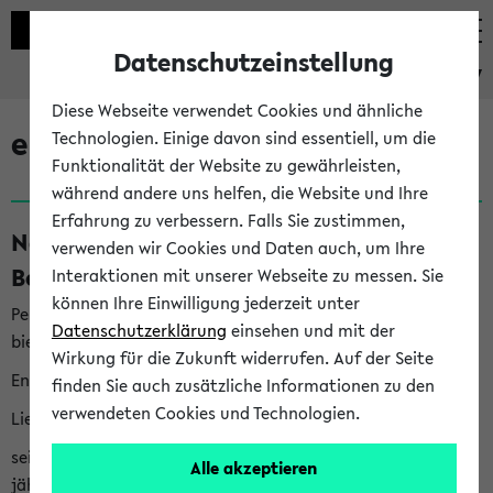
Datenschutzeinstellung
eKVV
Diese Webseite verwendet Cookies und ähnliche
eKVV News
Technologien. Einige davon sind essentiell, um die
Funktionalität der Website zu gewährleisten,
während andere uns helfen, die Website und Ihre
Erfahrung zu verbessern. Falls Sie zustimmen,
Nachhaltigkeitspreis 2026:
verwenden wir Cookies und Daten auch, um Ihre
Bewerbungsphase gestartet (06.08.26)
Interaktionen mit unserer Webseite zu messen. Sie
können Ihre Einwilligung jederzeit unter
Per E-Mail eingestellt von nachhaltigkeitsbuero@uni-
Datenschutzerklärung
einsehen und mit der
bielefeld.de an den Verteiler 'Alle Studierenden':
Wirkung für die Zukunft widerrufen. Auf der Seite
English version below
finden Sie auch zusätzliche Informationen zu den
verwendeten Cookies und Technologien.
Liebe Studierende,
seit 2023 verleiht das Rektorat der Universität Bielefeld
Alle akzeptieren
jährlich den Nachhaltigkeitspreis für Abschlussarbeiten. Sie