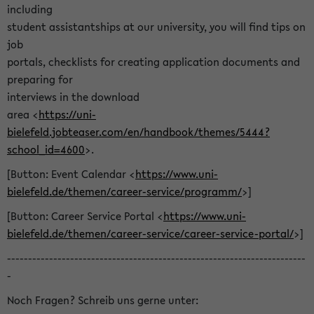
including
student assistantships at our university, you will find tips on
job
portals, checklists for creating application documents and
preparing for
interviews in the download
area <
https://uni-
bielefeld.jobteaser.com/en/handbook/themes/5444?
school_id=4600
>.
[Button: Event Calendar <
https://www.uni-
bielefeld.de/themen/career-service/programm/
>]
[Button: Career Service Portal <
https://www.uni-
bielefeld.de/themen/career-service/career-service-portal/
>]
-----------------------------------------------------------------------
-
Noch Fragen? Schreib uns gerne unter: