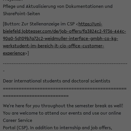
Pflege und Aktualisierung von Dokumentationen und
SharePoint-Seiten
[Button: Zur Stellenanzeige im CSP <
https://uni-
bielefeld.jobteaser.com/de/job-offers/fa3824c2-9736-444c-
90a0-5d109b7a72c2-weidmuller-interface-gmbh-co-kg-
werkstudent-im-bereich-it-cio-office-customer-
experience
>]
-----------------------------------------------------------------------
-
Dear international students and doctoral scientists
===============================================
=========================
We're here for you throughout the semester break as well!
You are welcome to attend our events and use our online
Career Service
Portal (CSP). In addition to internship and job offers,