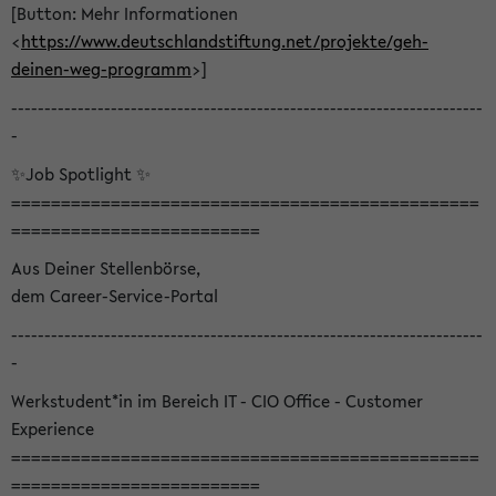
[Button: Mehr Informationen
<
https://www.deutschlandstiftung.net/projekte/geh-
deinen-weg-programm
>]
-----------------------------------------------------------------------
-
✨Job Spotlight ✨
===============================================
=========================
Aus Deiner Stellenbörse,
dem Career-Service-Portal
-----------------------------------------------------------------------
-
Werkstudent*in im Bereich IT - CIO Office - Customer
Experience
===============================================
=========================