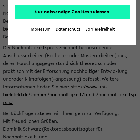
sind herzlich eingeladen sich mit Ihrer Abschlussarbeit beim
Nur notwendige Cookies zulassen
Nachhaltigkeitsbüro zu bewerben. Bitte nutzen Sie für Ihre
Bewerbung dieses Formular<
https://formulare.uni-
bielefeld.de/frontend-server/form/provide/913/
>. Die
Impressum
Datenschutz
Barrierefreiheit
Bewerbungsfrist endet am 30.09.2026.
Der Nachhaltigkeitspreis zeichnet herausragende
Abschlussarbeiten (Bachelor- oder Masterarbeiten) aus,
deren Forschungsgegenstand sich theoretisch oder
praktisch mit der Erforschung nachhaltiger Entwicklung
und/oder Klimafolgen(-anpassung) befasst. Weitere
Informationen finden Sie hier:
https://www.uni-
bielefeld.de/themen/nachhaltigkeit/fonds/nachhaltigkeitsp
reis/
Bei Rückfragen stehen wir Ihnen gern zur Verfügung.
Mit freundlichen Grüßen,
Dominik Schwarz (Rektoratsbeauftragter für
Nachhaltigkeit) und