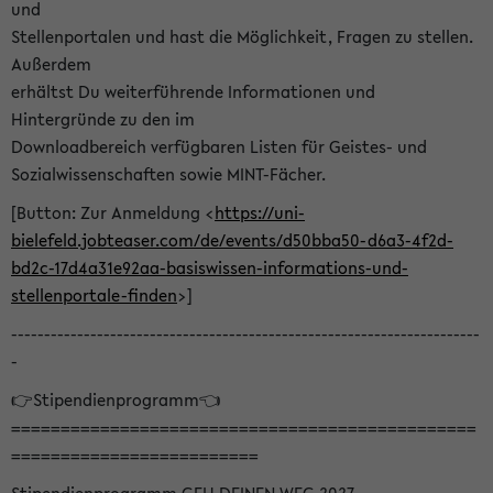
und
Stellenportalen und hast die Möglichkeit, Fragen zu stellen.
Außerdem
erhältst Du weiterführende Informationen und
Hintergründe zu den im
Downloadbereich verfügbaren Listen für Geistes- und
Sozialwissenschaften sowie MINT-Fächer.
[Button: Zur Anmeldung <
https://uni-
bielefeld.jobteaser.com/de/events/d50bba50-d6a3-4f2d-
bd2c-17d4a31e92aa-basiswissen-informations-und-
stellenportale-finden
>]
-----------------------------------------------------------------------
-
👉Stipendienprogramm👈
===============================================
=========================