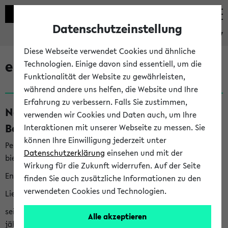
Datenschutzeinstellung
eKVV
Diese Webseite verwendet Cookies und ähnliche
eKVV News
Technologien. Einige davon sind essentiell, um die
Funktionalität der Website zu gewährleisten,
während andere uns helfen, die Website und Ihre
Erfahrung zu verbessern. Falls Sie zustimmen,
Nachhaltigkeitspreis 2026:
verwenden wir Cookies und Daten auch, um Ihre
Bewerbungsphase gestartet (06.08.26)
Interaktionen mit unserer Webseite zu messen. Sie
können Ihre Einwilligung jederzeit unter
Per E-Mail eingestellt von nachhaltigkeitsbuero@uni-
Datenschutzerklärung
einsehen und mit der
bielefeld.de an den Verteiler 'Alle Studierenden':
Wirkung für die Zukunft widerrufen. Auf der Seite
English version below
finden Sie auch zusätzliche Informationen zu den
verwendeten Cookies und Technologien.
Liebe Studierende,
seit 2023 verleiht das Rektorat der Universität Bielefeld
Alle akzeptieren
jährlich den Nachhaltigkeitspreis für Abschlussarbeiten. Sie