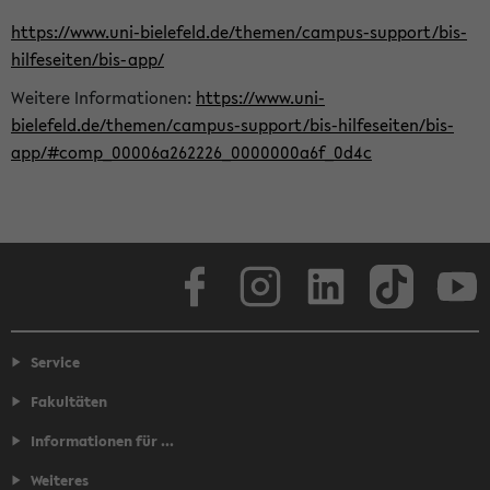
https://www.uni-bielefeld.de/themen/campus-support/bis-
hilfeseiten/bis-app/
Weitere Informationen:
https://www.uni-
bielefeld.de/themen/campus-support/bis-hilfeseiten/bis-
app/#comp_00006a262226_0000000a6f_0d4c
Facebook
Instagram
LinkedIn
TikTok
Youtube
Service
Fakultäten
Informationen für ...
Weiteres